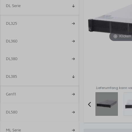
DL Serie
DL325
Klicken
DL360
DL380
DL385
Lieferumfang kann va
Gen11
DL580
Item
2
ML Serie
of