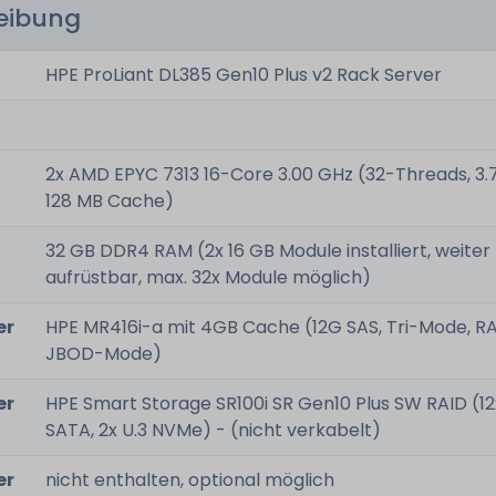
reibung
HPE ProLiant DL385 Gen10 Plus v2 Rack Server
2x AMD EPYC 7313 16-Core 3.00 GHz (32-Threads, 3.
128 MB Cache)
32 GB DDR4 RAM (2x 16 GB Module installiert, weiter
aufrüstbar, max. 32x Module möglich)
er
HPE MR416i-a mit 4GB Cache (12G SAS, Tri-Mode, R
JBOD-Mode)
er
HPE Smart Storage SR100i SR Gen10 Plus SW RAID (1
SATA, 2x U.3 NVMe) - (nicht verkabelt)
er
nicht enthalten, optional möglich