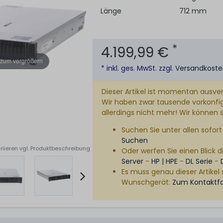
Länge
712 mm
*
4.199,99 €
 zum vergrößern
* inkl. ges. MwSt. zzgl.
Versandkost
Dieser Artikel ist momentan ausver
Wir haben zwar tausende vorkonfigu
allerdings nicht mehr! Wir können 
Suchen Sie unter allen sofort 
Suchen
riieren vgl. Produktbeschreibung
Oder werfen Sie einen Blick di
Server
-
HP | HPE
-
DL Serie
-
Es muss genau dieser Artikel 
Wunschgerät:
Zum Kontaktf