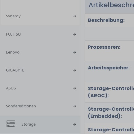
Artikelbesch
11
Synergy
Beschreibung:
FUJITSU
Prozessoren:
Lenovo
Arbeitsspeicher:
GIGABYTE
Storage-Controll
ASUS
(AROC):
Sondereditionen
Storage-Controll
(Embedded):
Storage
Storage-Controll