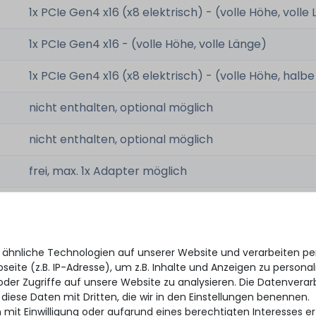
1x PCIe Gen4 x16 (x8 elektrisch) - (volle Höhe, volle
1x PCIe Gen4 x16 - (volle Höhe, volle Länge)
1x PCIe Gen4 x16 (x8 elektrisch) - (volle Höhe, halb
nicht enthalten, optional möglich
nicht enthalten, optional möglich
frei, max. 1x Adapter möglich
frei, max. 1x Modul möglich
 ähnliche Technologien auf unserer Website und verarbeiten 
1x iLO RJ45 Remote Port
eite (z.B. IP-Adresse), um z.B. Inhalte und Anzeigen zu personal
oder Zugriffe auf unsere Website zu analysieren. Die Datenverar
 diese Daten mit Dritten, die wir in den Einstellungen benennen.
 mit Einwilligung oder aufgrund eines berechtigten Interesses 
1x iLO USB Service Port