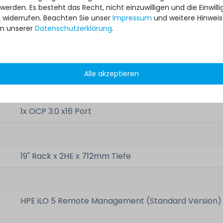
 werden. Es besteht das Recht, nicht einzuwilligen und die Einwil
u widerrufen. Beachten Sie unser
Impressum
und weitere Hinwei
1x VGA
n unserer
Daten­schutz­erklärung
.
3x USB Type-A 3.1 Gen1 extern
2x USB Type-A 3.1 Gen1 intern
Alle akzeptieren
7x SFF-8654-8i NVMe Ports intern
1x OCP 3.0 x16 Port
19" Rack x 2HE x 712mm Tiefe
HPE iLO 5 Remote Management (Standard Version)