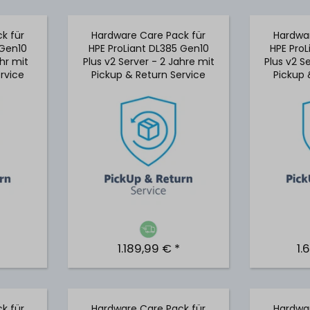
k für
Hardware Care Pack für
Hardwar
 Gen10
HPE ProLiant DL385 Gen10
HPE Pro
ahr mit
Plus v2 Server - 2 Jahre mit
Plus v2 S
rvice
Pickup & Return Service
Pickup 
1.189,99 € *
1.
k für
Hardware Care Pack für
Hardwar