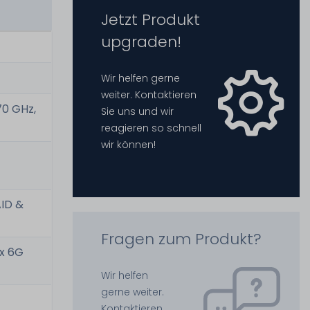
Jetzt Produkt
upgraden!
Wir helfen gerne
weiter. Kontaktieren
70 GHz,
Sie uns und wir
reagieren so schnell
wir können!
AID &
Fragen zum Produkt?
2x 6G
Wir helfen
gerne weiter.
Kontaktieren