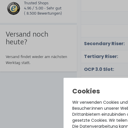
Trusted Shops
4.96 / 5.00 - Sehr gut
( 8.500 Bewertungen)
Versand noch
heute?
Secondary Riser:
Tertiary Riser:
Versand findet wieder am nächsten
Werktag statt.
OCP 3.0 Slot:
TPM 2.0 Slot:
Wir verwenden Cookies und
Anschlüsse
Besucher:innen unserer Webs
Drittanbietern einzubinden 
(Standard):
gesetzte Cookies. Wir teilen
Die Datenverarbeitung kann