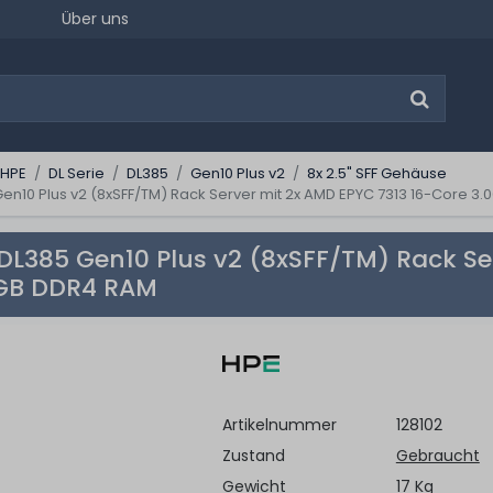
Über uns
 HPE
DL Serie
DL385
Gen10 Plus v2
8x 2.5" SFF Gehäuse
Gen10 Plus v2 (8xSFF/TM) Rack Server mit 2x AMD EPYC 7313 16-Core 3
 DL385 Gen10 Plus v2 (8xSFF/TM) Rack Se
 GB DDR4 RAM
Artikelnummer
128102
Zustand
Gebraucht
Gewicht
17 Kg