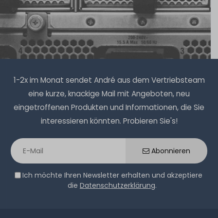
1-2 Tage*
17,90 € *
6
Gramm
| 2.983,33 € / Kilogramm
1-2x im Monat sendet André aus dem Vertriebsteam
eine kurze, knackige Mail mit Angeboten, neu
eingetroffenen Produkten und Informationen, die Sie
Thermal Grizzly Duronaut Wärmeleitpaste / Thermal
interessieren könnten. Probieren Sie's!
Paste - 2g Tube - TG-D-002-R
Abonnieren
7
Stück sofort lieferbar
Ich möchte Ihren Newsletter erhalten und akzeptiere
1-2 Tage*
die
Datenschutzerklärung
.
9,90 € *
2
Gramm
| 4.950,00 € / Kilogramm