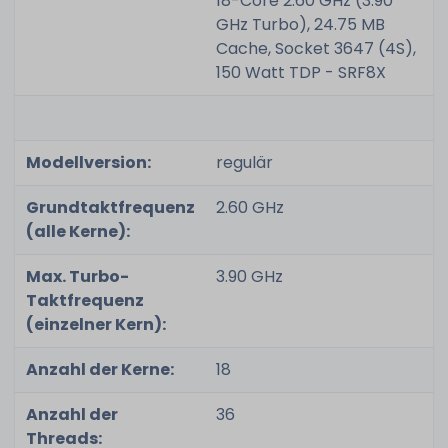
18-Core 2.60 GHz (3.90
GHz Turbo), 24.75 MB
Cache, Socket 3647 (4S),
150 Watt TDP - SRF8X
Modellversion:
regulär
Grundtaktfrequenz
2.60 GHz
(alle Kerne):
Max. Turbo-
3.90 GHz
Taktfrequenz
(einzelner Kern):
Anzahl der Kerne:
18
Anzahl der
36
Threads: