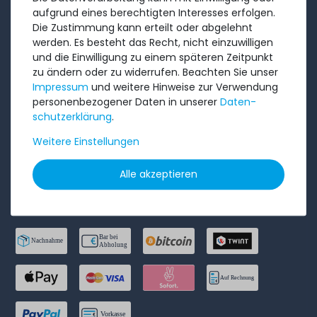
AGB
aufgrund eines berechtigten Interesses erfolgen.
Widerrufs­recht
Die Zustimmung kann erteilt oder abgelehnt
werden. Es besteht das Recht, nicht einzuwilligen
Batterieentsorgung
und die Einwilligung zu einem späteren Zeitpunkt
Datenschutzerklärung
zu ändern oder zu widerrufen. Beachten Sie unser
Impressum
und weitere Hinweise zur Verwendung
Barrierefreiheitserklärung
personenbezogener Daten in unserer
Daten­
Impressum
schutz­erklärung
.
Weitere Einstellungen
Bestellung widerrufen
Alle akzeptieren
ZAHLUNGSARTEN