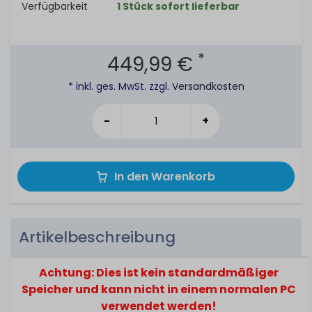
Verfügbarkeit
1 Stück sofort lieferbar
*
449,99 €
* inkl. ges. MwSt. zzgl.
Versandkosten
-
+
In den Warenkorb
Artikelbeschreibung
Achtung: Dies ist kein standardmäßiger
Speicher und kann nicht in einem normalen PC
verwendet werden!