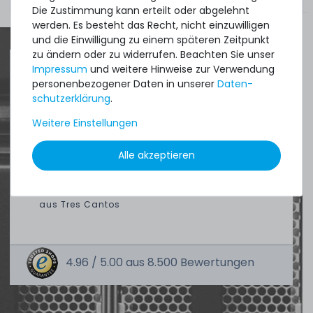
Die Zustimmung kann erteilt oder abgelehnt
werden. Es besteht das Recht, nicht einzuwilligen
und die Einwilligung zu einem späteren Zeitpunkt
zu ändern oder zu widerrufen. Beachten Sie unser
Impressum
und weitere Hinweise zur Verwendung
personenbezogener Daten in unserer
Daten­
Quick shipment for heavy-weigth servers
schutz­erklärung
.
an perfect state of the machines. Also
Weitere Einstellungen
great paying options and Euro VAT
managing.
Alle akzeptieren
DAVID G.
aus
Tres Cantos
4.96 /
5.00
aus
8.500
Bewertungen