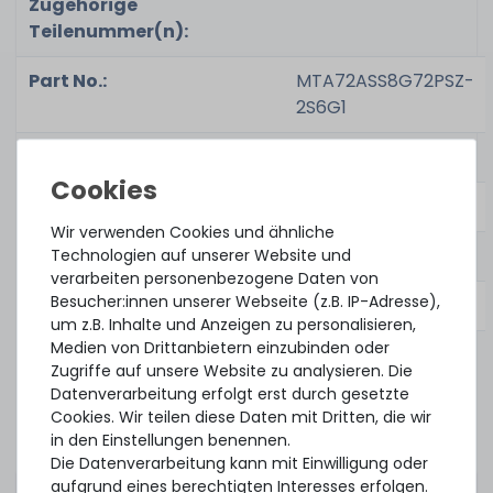
Zugehörige
Teilenummer(n):
Part No.:
MTA72ASS8G72PSZ-
2S6G1
Zustand:
gebraucht, sehr gut
Wir verwenden Cookies und ähnliche
Lieferumfang:
1x Modul
Technologien auf unserer Website und
verarbeiten personenbezogene Daten von
Besucher:innen unserer Webseite (z.B. IP-Adresse),
um z.B. Inhalte und Anzeigen zu personalisieren,
Medien von Drittanbietern einzubinden oder
Beachten Sie, dass es sich um sog. ECC und/oder
Zugriffe auf unsere Website zu analysieren. Die
registered RAM handelt, welcher hauptsächlich
Datenverarbeitung erfolgt erst durch gesetzte
von Servern und professioneller Hardware
Cookies. Wir teilen diese Daten mit Dritten, die wir
unterstützt wird. Bitte prüfen Sie die Kompatibilität
in den Einstellungen benennen.
vor dem Kauf in Bezug auf Ihr System bzw.
Die Datenverarbeitung kann mit Einwilligung oder
Mainboard.
aufgrund eines berechtigten Interesses erfolgen.