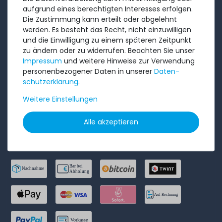
AGB
aufgrund eines berechtigten Interesses erfolgen.
Widerrufs­recht
Die Zustimmung kann erteilt oder abgelehnt
werden. Es besteht das Recht, nicht einzuwilligen
Batterieentsorgung
und die Einwilligung zu einem späteren Zeitpunkt
Datenschutzerklärung
zu ändern oder zu widerrufen. Beachten Sie unser
Impressum
und weitere Hinweise zur Verwendung
Barrierefreiheitserklärung
personenbezogener Daten in unserer
Daten­
Impressum
schutz­erklärung
.
Weitere Einstellungen
Bestellung widerrufen
Alle akzeptieren
ZAHLUNGSARTEN