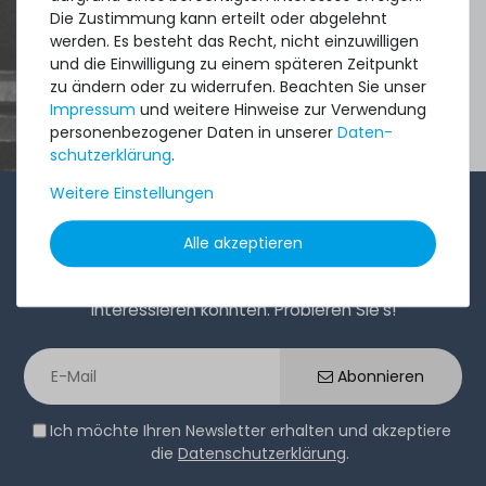
Die Zustimmung kann erteilt oder abgelehnt
werden. Es besteht das Recht, nicht einzuwilligen
und die Einwilligung zu einem späteren Zeitpunkt
zu ändern oder zu widerrufen. Beachten Sie unser
Impressum
und weitere Hinweise zur Verwendung
personenbezogener Daten in unserer
Daten­
schutz­erklärung
.
Weitere Einstellungen
1-2x im Monat sendet André aus dem Vertriebsteam
Alle akzeptieren
eine kurze, knackige Mail mit Angeboten, neu
eingetroffenen Produkten und Informationen, die Sie
interessieren könnten. Probieren Sie's!
Abonnieren
Ich möchte Ihren Newsletter erhalten und akzeptiere
die
Datenschutzerklärung
.