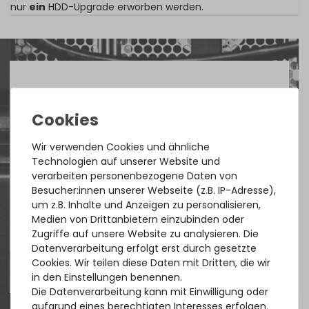
nur
ein
HDD-Upgrade erworben werden.
Quick shipment for heavy-weigth servers
an perfect state of the machines. Also
great paying options and Euro VAT
Wir verwenden Cookies und ähnliche
managing.
Technologien auf unserer Website und
verarbeiten personenbezogene Daten von
Besucher:innen unserer Webseite (z.B. IP-Adresse),
DAVID G.
um z.B. Inhalte und Anzeigen zu personalisieren,
aus
Tres Cantos
Medien von Drittanbietern einzubinden oder
Zugriffe auf unsere Website zu analysieren. Die
Datenverarbeitung erfolgt erst durch gesetzte
Cookies. Wir teilen diese Daten mit Dritten, die wir
4.96 /
5.00
aus
8.500
Bewertungen
in den Einstellungen benennen.
Die Datenverarbeitung kann mit Einwilligung oder
aufgrund eines berechtigten Interesses erfolgen.