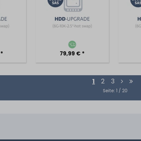
 *
79,99 € *
1
2
3
Seite: 1 / 20