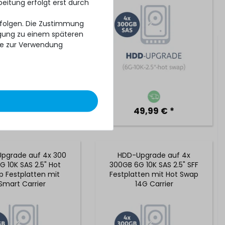
beitung erfolgt erst durch
erfolgen. Die Zustimmung
ligung zu einem späteren
se zur Verwendung
79,99 € *
49,99 € *
pgrade auf 4x 300
HDD-Upgrade auf 4x
G 10K SAS 2.5" Hot
300GB 6G 10K SAS 2.5" SFF
 Festplatten mit
Festplatten mit Hot Swap
Smart Carrier
14G Carrier