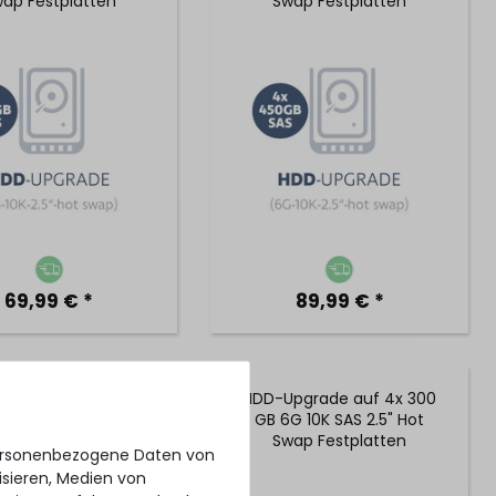
ap Festplatten
Swap Festplatten
69,99 € *
89,99 € *
pgrade auf 4x 1 TB
HDD-Upgrade auf 4x 300
K SAS 3.5" Hot Swap
GB 6G 10K SAS 2.5" Hot
Festplatten
Swap Festplatten
personenbezogene Daten von
isieren, Medien von