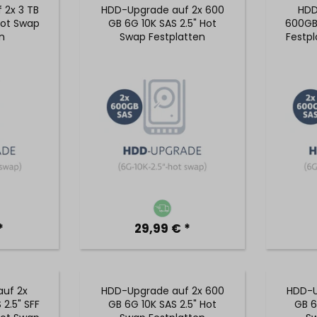
 2x 3 TB
HDD-Upgrade auf 2x 600
HDD
Hot Swap
GB 6G 10K SAS 2.5" Hot
600GB 
n
Swap Festplatten
Festpl
*
29,99 € *
uf 2x
HDD-Upgrade auf 2x 600
HDD-U
2.5" SFF
GB 6G 10K SAS 2.5" Hot
GB 6