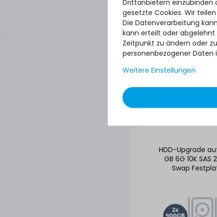
Drittanbietern einzubinden 
gesetzte Cookies. Wir teilen
Die Datenverarbeitung kann
kann erteilt oder abgelehnt
Zeitpunkt zu ändern oder z
personenbezogener Daten i
Weitere Einstellungen
39,99 € 
HDD-Upgrade auf
GB 6G 10K SAS 2
Swap Festpla