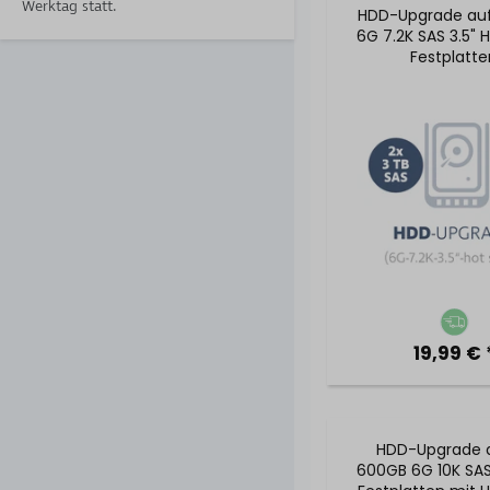
Werktag statt.
HDD-Upgrade auf
6G 7.2K SAS 3.5" 
Festplatte
19,99 € 
HDD-Upgrade a
600GB 6G 10K SAS 