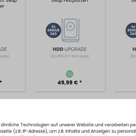
Hot Swap
Swap Festplatten
Sw
er
*
49,99 € *
 4x 300
HDD-Upgrade auf 4x 300
HDD-U
.5" Hot
GB 6G 10K SAS 2.5" Hot
6G 7.2
tten
Swap Festplatten
 ähnliche Technologien auf unserer Website und verarbeiten 
eite (z.B. IP-Adresse), um z.B. Inhalte und Anzeigen zu personal