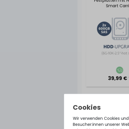
Festplatten mit 
Smart Carri
39,99 € 
HDD-Upgrade auf
GB 6G 10K SAS 2
Swap Festpla
Wir verwenden Cookies und
Besucher:innen unserer Webs