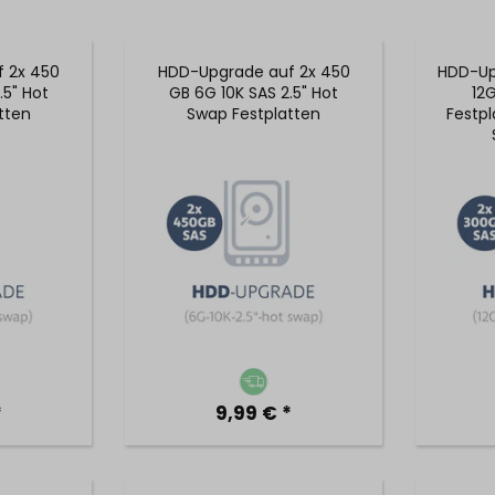
 2x 450
HDD-Upgrade auf 2x 450
HDD-Up
.5" Hot
GB 6G 10K SAS 2.5" Hot
12G
tten
Swap Festplatten
Festpl
*
9,99 € *