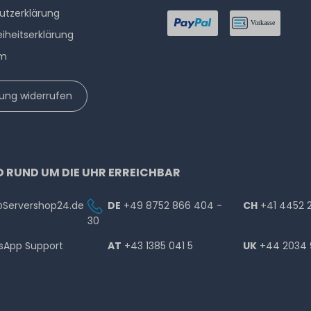
utzerklärung
eiheitserklärung
um
lung widerrufen
D RUND UM DIE UHR ERREICHBAR
@Servershop24.de
DE
+49 8752 866 404 -
CH
+41 4452 
30
sApp Support
AT
+43 1385 041 5
UK
+44 2034 