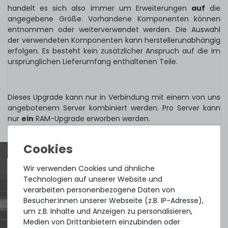
handelt es sich also immer um Erweiterungen
auf
die
angegebene Größe. Vorhandene Komponenten können
entnommen oder weiterverwendet werden. Die Auswahl
der verwendeten Komponenten kann herstellerunabhängig
erfolgen. Es besteht kein zusätzlicher Anspruch auf die im
ursprünglichen Lieferumfang enthaltenen Teile.
Dieses Upgrade kann nur in Verbindung mit einem von uns
angebotenem Server kombiniert werden. Pro Server kann
nur
ein
RAM-Upgrade erworben werden.
Wir verwenden Cookies und ähnliche
Technologien auf unserer Website und
Quick shipment for heavy-weigth servers
verarbeiten personenbezogene Daten von
Besucher:innen unserer Webseite (z.B. IP-Adresse),
an perfect state of the machines. Also
um z.B. Inhalte und Anzeigen zu personalisieren,
great paying options and Euro VAT
Medien von Drittanbietern einzubinden oder