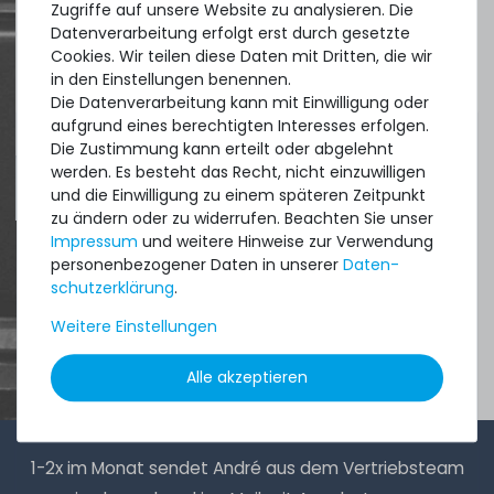
managing.
Zugriffe auf unsere Website zu analysieren. Die
Datenverarbeitung erfolgt erst durch gesetzte
Cookies. Wir teilen diese Daten mit Dritten, die wir
DAVID G.
in den Einstellungen benennen.
aus
Tres Cantos
Die Datenverarbeitung kann mit Einwilligung oder
aufgrund eines berechtigten Interesses erfolgen.
Die Zustimmung kann erteilt oder abgelehnt
werden. Es besteht das Recht, nicht einzuwilligen
4.96 /
5.00
aus
8.500
Bewertungen
und die Einwilligung zu einem späteren Zeitpunkt
zu ändern oder zu widerrufen. Beachten Sie unser
Impressum
und weitere Hinweise zur Verwendung
personenbezogener Daten in unserer
Daten­
schutz­erklärung
.
Weitere Einstellungen
Alle akzeptieren
1-2x im Monat sendet André aus dem Vertriebsteam