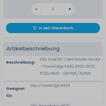
-
+
In den Warenkorb
Artikelbeschreibung
DELL Dual SD-Card Reader Modul
Beschreibung:
- PowerEdge R420, R520, R620,
R720, R930 - 06YFN5 / 6YFN5
DELL PowerEdge R420
Geeignet
für:
DELL PowerEdge R520