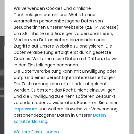
Wir verwenden Cookies und ähnliche
Technologien auf unserer Website und
verarbeiten personenbezogene Daten von
Mehr Zubehör anzeigen
Besucher:innen unserer Webseite (z.B. IP-Adresse),
um z.B. Inhalte und Anzeigen zu personalisieren,
Medien von Drittanbietern einzubinden oder
Zugriffe auf unsere Website zu analysieren. Die
Datenverarbeitung erfolgt erst durch gesetzte
Cookies. Wir teilen diese Daten mit Dritten, die wir
Quick shipment for heavy-weigth servers
in den Einstellungen benennen.
an perfect state of the machines. Also
Die Datenverarbeitung kann mit Einwilligung oder
aufgrund eines berechtigten Interesses erfolgen.
great paying options and Euro VAT
Die Zustimmung kann erteilt oder abgelehnt
managing.
werden. Es besteht das Recht, nicht einzuwilligen
und die Einwilligung zu einem späteren Zeitpunkt
zu ändern oder zu widerrufen. Beachten Sie unser
DAVID G.
Impressum
und weitere Hinweise zur Verwendung
aus
Tres Cantos
personenbezogener Daten in unserer
Daten­
schutz­erklärung
.
Weitere Einstellungen