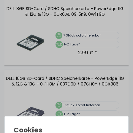
DELL 8GB SD-Card / SDHC Speicherkarte - PowerEdge 11G
& 12G & 13G - 0GR6JR, 09F5K9, 0W1T9G
7
Stück sofort lieferbar
1-2 Tage*
2,99 € *
DELL 16GB SD-Card / SDHC Speicherkarte - PowerEdge 11G
& 12G & 13G - 0H1H8M / 037D9D / 07GH0Y / 0GX886
1
Stück sofort lieferbar
1-2 Tage*
4,99 € *