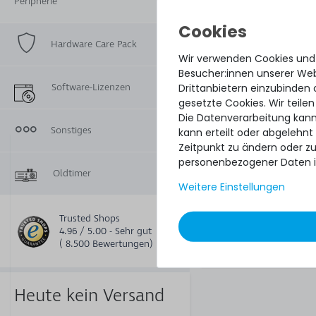
Peripherie
HPE 2.5" SFF Smart 
(SC) - Hot-Plug Disk
Hardware Care Pack
Hot Swap Rahmen
Wir verwenden Cookies und
ProLiant Gen8 Gen
Besucher:innen unserer Webs
Plus - 651687-
Drittanbietern einzubinden 
Software-Lizenzen
gesetzte Cookies. Wir teilen
Die Datenverarbeitung kann
Sonstiges
kann erteilt oder abgelehnt
Zeitpunkt zu ändern oder z
personenbezogener Daten i
Oldtimer
Weitere Einstellungen
Trusted Shops
677
4.96 / 5.00 - Sehr gut
( 8.500 Bewertungen)
19,99 € *
Heute kein Versand