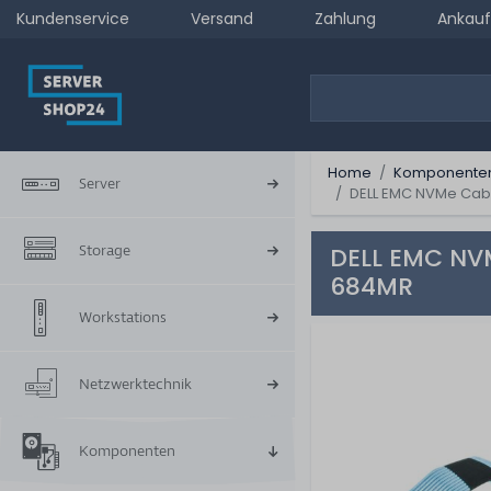
Kundenservice
Versand
Zahlung
Ankauf
Home
Komponente
Server
DELL EMC NVMe Cabl
Storage
DELL EMC NVM
684MR
Workstations
Netzwerktechnik
Komponenten