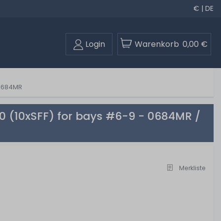
€ | DE
Login
Warenkorb
0,00 €
/ 684MR
 (10xSFF) for bays #6-9 - 0684MR /
Merkliste