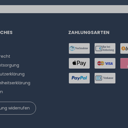
ICHES
ZAHLUNGSARTEN
­recht
ntsorgung
utzerklärung
eiheitserklärung
um
lung widerrufen