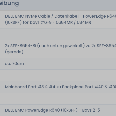
reibung
DELL EMC NVMe Cable / Datenkabel - PowerEdge R64
(10xSFF) for bays #6-9 - 0684MR / 684MR
2x SFF-8654-8i (nach unten gewinkelt) zu 2x SFF-865
(gerade)
ca. 70cm
Mainboard Port #3 & #4 zu Backplane Port #A0 & #B
DELL EMC PowerEdge R640 (10xSFF) - Bays 2-5