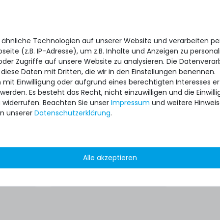
Carrier
HPE 2.5" SFF Smart Carrier
 Tray /
NVMe U.2 (SCN) - Disk Tray
 für
/ Rahmen für ProLiant Gen9
 ähnliche Technologien auf unserer Website und verarbeiten 
9 Gen10
Gen10 Plus Server -
eite (z.B. IP-Adresse), um z.B. Inhalte und Anzeigen zu personal
001
727695-001
oder Zugriffe auf unsere Website zu analysieren. Die Datenverar
 diese Daten mit Dritten, die wir in den Einstellungen benennen.
 mit Einwilligung oder aufgrund eines berechtigten Interesses 
 werden. Es besteht das Recht, nicht einzuwilligen und die Einwil
u widerrufen. Beachten Sie unser
Impressum
und weitere Hinwei
n unserer
Daten­schutz­erklärung
.
Alle akzeptieren
441
34,99 € *