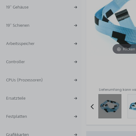
19'' Gehäuse
19'' Schienen
Arbeitsspeicher
Klicken
Controller
CPUs (Prozessoren)
Lieferumfang kann va
Ersatzteile
Festplatten
Item
2
of
Grafikkarten