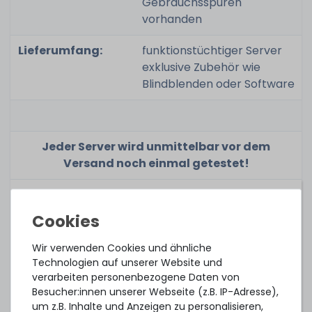
Gebrauchsspuren
vorhanden
Lieferumfang:
funktionstüchtiger Server
exklusive Zubehör wie
Blindblenden oder Software
Jeder Server wird unmittelbar vor dem
Versand noch einmal getestet!
Quick Specs & Dokumentationen:
Docs
Wir verwenden Cookies und ähnliche
Treiber & Software
Technologien auf unserer Website und
verarbeiten personenbezogene Daten von
Anleitungen & Handbücher
Besucher:innen unserer Webseite (z.B. IP-Adresse),
Technical Guide / Owner's Manual
um z.B. Inhalte und Anzeigen zu personalisieren,