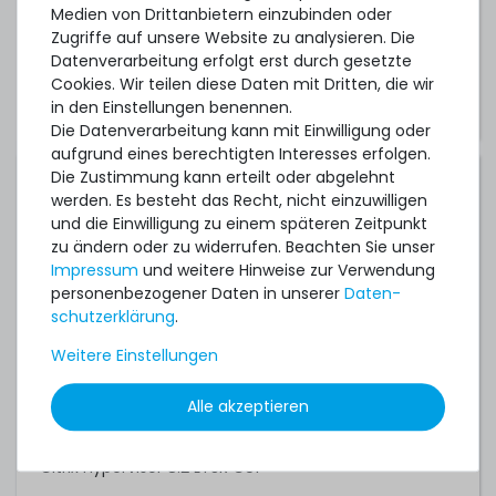
Medien von Drittanbietern einzubinden oder
Zugriffe auf unsere Website zu analysieren. Die
Datenverarbeitung erfolgt erst durch gesetzte
Hinweis:
Diese Links führen auf die
Cookies. Wir teilen diese Daten mit Dritten, die wir
Herstellerwebseite.
in den Einstellungen benennen.
Die Datenverarbeitung kann mit Einwilligung oder
aufgrund eines berechtigten Interesses erfolgen.
Die Zustimmung kann erteilt oder abgelehnt
Kompatible Betriebssysteme:
werden. Es besteht das Recht, nicht einzuwilligen
und die Einwilligung zu einem späteren Zeitpunkt
Canonical Ubuntu 16.04 LTS
zu ändern oder zu widerrufen. Beachten Sie unser
Impressum
und weitere Hinweise zur Verwendung
Canonical Ubuntu 18.04 LTS
personenbezogener Daten in unserer
Daten­
Canonical Ubuntu 20.04 LTS
schutz­erklärung
.
Canonical Ubuntu 22.04 LTS
Weitere Einstellungen
Citrix XenServer 7.1 LTSR CU2
Alle akzeptieren
Citrix XenServer 8
Citrix Hypervisor 8.2 LTSR CU1