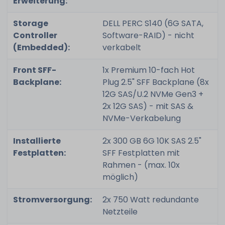
Erweiterung:
Storage
DELL PERC S140 (6G SATA,
Controller
Software-RAID) - nicht
(Embedded):
verkabelt
Front SFF-
1x Premium 10-fach Hot
Backplane:
Plug 2.5" SFF Backplane (8x
12G SAS/U.2 NVMe Gen3 +
2x 12G SAS) - mit SAS &
NVMe-Verkabelung
Installierte
2x 300 GB 6G 10K SAS 2.5"
Festplatten:
SFF Festplatten mit
Rahmen - (max. 10x
möglich)
Stromversorgung:
2x 750 Watt redundante
Netzteile