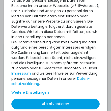
verarbeiten personenbezogene Daten von
Canonical Ubuntu 14.04 LTS
Besucher:innen unserer Webseite (z.B. IP-Adresse),
um z.B. Inhalte und Anzeigen zu personalisieren,
Canonical Ubuntu 16.04 LTS
Medien von Drittanbietern einzubinden oder
Zugriffe auf unsere Website zu analysieren. Die
Citrix XenServer 7.1 LTSR CU2
Datenverarbeitung erfolgt erst durch gesetzte
Citrix XenServer 8
Cookies. Wir teilen diese Daten mit Dritten, die wir
in den Einstellungen benennen.
Citrix Hypervisor 8.2 LTSR CU1
Die Datenverarbeitung kann mit Einwilligung oder
aufgrund eines berechtigten Interesses erfolgen.
Microsoft Windows Server 2012 R2 (Standard &
Die Zustimmung kann erteilt oder abgelehnt
Datacenter)
werden. Es besteht das Recht, nicht einzuwilligen
Microsoft Windows Server 2016 (Standard &
und die Einwilligung zu einem späteren Zeitpunkt
Datacenter)
zu ändern oder zu widerrufen. Beachten Sie unser
Impressum
und weitere Hinweise zur Verwendung
Microsoft Windows Server 2019 (Standard &
personenbezogener Daten in unserer
Daten­
Datacenter)
schutz­erklärung
.
Oracle Linux/UEK 6.5 (Intel Xeon E5-2600v3)
Weitere Einstellungen
Oracle Linux/UEK 6.7 (Intel Xeon E5-2600v4)
Alle akzeptieren
Oracle Linux/UEK 7.0 (Intel Xeon E5-2600v3)