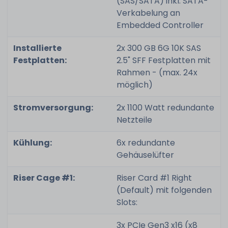
(SAS/SATA) inkl. SATA-
Verkabelung an
Embedded Controller
Installierte
2x 300 GB 6G 10K SAS
Festplatten:
2.5" SFF Festplatten mit
Rahmen - (max. 24x
möglich)
Stromversorgung:
2x 1100 Watt redundante
Netzteile
Kühlung:
6x redundante
Gehäuselüfter
Riser Cage #1:
Riser Card #1 Right
(Default) mit folgenden
Slots:
3x PCIe Gen3 x16 (x8