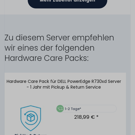
Mehr Zubehör anzeigen
DELL Battery Kit für PERC H730 & H730P Mini Mono
Controller (Akku mit Halterung) - 70K80 H132V 37CT1
HD8WG
Zu diesem Server empfehlen
461
Stück sofort lieferbar
wir eines der folgenden
1-2 Tage*
39,99 € *
Hardware Care Packs:
Hardware Care Pack für DELL PowerEdge R730xd Server
DELL Battery Kit für PERC H730P & H830 PCIe Adapter
- 1 Jahr mit Pickup & Return Service
Controller (Akku mit Halterung) - 70K80 H132V 37CT1
HD8WG
1-2 Tage*
91
Stück sofort lieferbar
218,99 € *
1-2 Tage*
39,99 € *