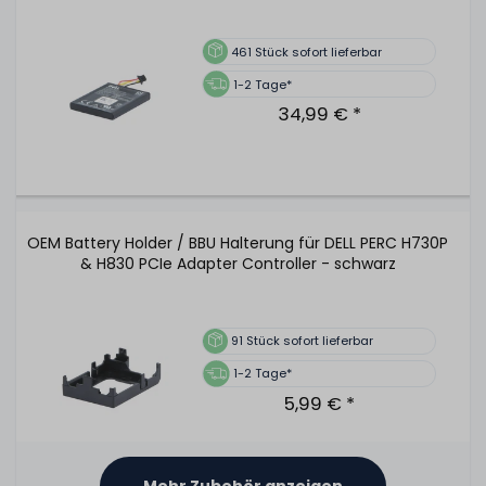
461
Stück sofort lieferbar
1-2 Tage*
34,99 € *
OEM Battery Holder / BBU Halterung für DELL PERC H730P
& H830 PCIe Adapter Controller - schwarz
91
Stück sofort lieferbar
1-2 Tage*
5,99 € *