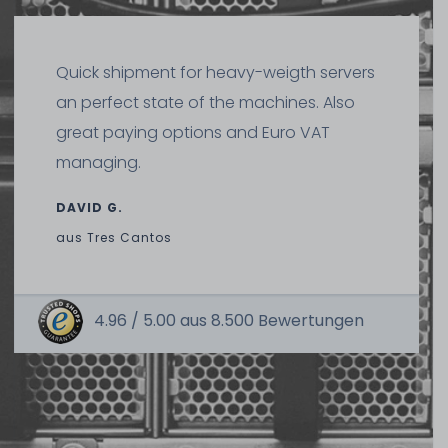
1-2 Tage*
5,99 € *
1-2 Tage*
Quick shipment for heavy-weigth servers
600,99 € *
an perfect state of the machines. Also
great paying options and Euro VAT
19" Universal 2U Schwerlast-Schienen / Heavy Duty
managing.
Rackmount Rack Rails - längenverstellbar / adjustable
62cm - 85cm
DAVID G.
aus
Tres Cantos
443
Stück sofort lieferbar
Hardware Care Pack für DELL PowerEdge R730xd Server
- 5 Jahre mit Pickup & Return Service
1-2 Tage*
24,99 € *
4.96 /
5.00
aus
8.500
Bewertungen
1-2 Tage*
1.001,99 € *
DELL 1.2TB 6G 10K SAS (512n) 2.5" SFF Festplatte / Hard Disk
mit 11G/13G Carrier - 0T6TWN / T6TWN