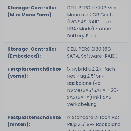
Storage-Controller
DELL PERC H730P Mini
(Mini Mono Form):
Mono mit 2GB Cache
(12G SAS, RAID oder
HBA-Mode) - ohne
Battery Pack
Storage-Controller
DELL PERC S130 (6G
(Embedded):
SATA, Software-RAID)
Festplattenschächte
1x Hybrid U.2 24-fach
(vorne):
Hot Plug 2.5" SFF
Backplane (4x
NVMe/SAS/SATA + 20x
SAS/SATA) inkl. SAS-
Verkabelung
Festplattenschächte
1x Standard 2-fach Hot
(hinten):
Plug 2.5" SFF Backplane