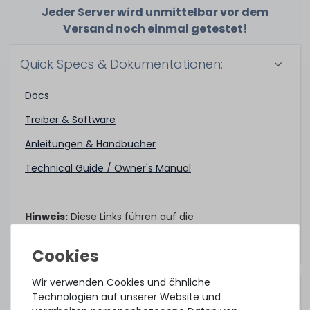
Jeder Server wird unmittelbar vor dem
Versand noch einmal getestet!
Quick Specs & Dokumentationen:
Docs
Treiber & Software
Anleitungen & Handbücher
Technical Guide / Owner's Manual
Hinweis:
Diese Links führen auf die
Herstellerwebseite.
Wir verwenden Cookies und ähnliche
Kompatible Betriebssysteme:
Technologien auf unserer Website und