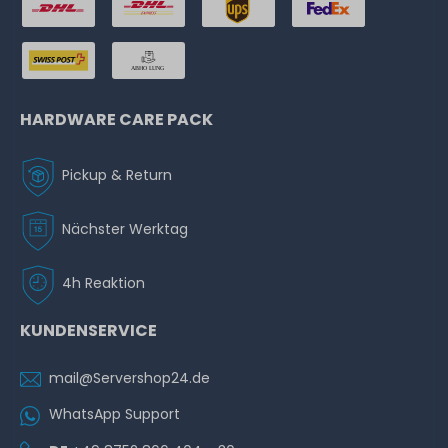
1-2 Tage*
DELL 2.5" SFF 11G Carrier - Hot-Plug Disk Tray / Hot Swap
668,99 € *
Rahmen für PowerEdge Generation 11/12/13/14 - 0XN394 /
XN394
3
Stück sofort lieferbar
HARDWARE CARE PACK
1-2 Tage*
19,99 € *
Pickup & Return
Hardware Care Pack für DELL PowerEdge R730xd Server
Nächster Werktag
- 2 Jahre mit 24/7 Support mit 4h Reaktionszeit und
Vor-Ort-Service
DELL 2.5" SFF 12G Carrier - Hot-Plug Disk Tray / Hot Swap
4h Reaktion
Rahmen für PowerEdge Generation 11/12/13/14 - 0KG7NR /
KG7NR
1-2 Tage*
KUNDENSERVICE
1.272,99 € *
361
Stück sofort lieferbar
mail@Servershop24.de
1-2 Tage*
WhatsApp Support
19,99 € *