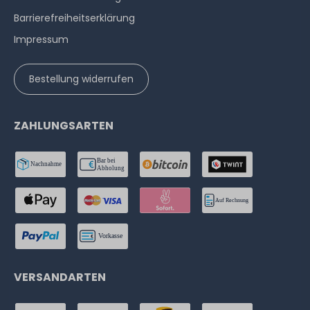
DELL 300GB 12G 10K SAS (512e) 2.5" SFF Festplatte / Hard
Barrierefreiheitserklärung
Disk mit 11G/13G Carrier - 0RDKH0 / RDKH0
Impressum
Hardware Care Pack für DELL PowerEdge R730xd Server
- 5 Jahre mit Next-Business-Day Support und 5x9 Vor-
15
Stück sofort lieferbar
Bestellung widerrufen
Ort-Service
1-2 Tage*
34,99 € *
1-2 Tage*
ZAHLUNGSARTEN
1.463,99 € *
DELL 300GB 12G 15K SAS (512n) 2.5" SFF Festplatte / Hard
Disk mit 11G/13G Carrier - 00RVDT / 0RVDT
33
Stück sofort lieferbar
1-2 Tage*
Hardware Care Pack für DELL PowerEdge R730xd Server
49,99 € *
- 1 Jahr mit 24/7 Support mit 4h Reaktionszeit und
VERSANDARTEN
Vor-Ort-Service