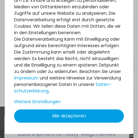
um z.B. Inhalte und Anzeigen zu personalisieren,
Optional Part No. (linke
H24PR, 9RFVV,
Medien von Drittanbietern einzubinden oder
Schiene):
MCTG4, K1X36
Zugriffe auf unsere Website zu analysieren. Die
Datenverarbeitung erfolgt erst durch gesetzte
Part No. (rechte
0GD5DW, 0RK1KT,
Cookies. Wir teilen diese Daten mit Dritten, die wir
Schiene):
0Y4DJC, 0M13G0
in den Einstellungen benennen.
Die Datenverarbeitung kann mit Einwilligung oder
Optional Part No. (rechte
GD5DW, RK1KT,
aufgrund eines berechtigten Interesses erfolgen.
Schiene):
Y4DJC, M13G0
Die Zustimmung kann erteilt oder abgelehnt
werden. Es besteht das Recht, nicht einzuwilligen
und die Einwilligung zu einem späteren Zeitpunkt
zu ändern oder zu widerrufen. Beachten Sie unser
Impressum
und weitere Hinweise zur Verwendung
Zustand:
gebraucht, sehr gut
personenbezogener Daten in unserer
Daten­
schutz­erklärung
.
Lieferumfang:
1x Schienenkit
Weitere Einstellungen
Alle akzeptieren
Quick shipment for heavy-weigth servers