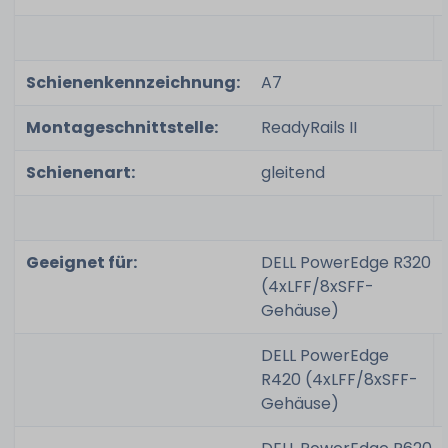
Schienenkennzeichnung:
A7
Montageschnittstelle:
ReadyRails II
Schienenart:
gleitend
Geeignet für:
DELL PowerEdge R320
(4xLFF/8xSFF-
Gehäuse)
DELL PowerEdge
R420 (4xLFF/8xSFF-
Gehäuse)