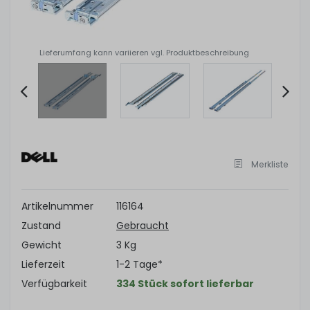
Lieferumfang kann variieren vgl. Produktbeschreibung
Item
2
of
Merkliste
6
Artikelnummer
116164
Zustand
Gebraucht
Gewicht
3 Kg
Lieferzeit
1-2 Tage*
Verfügbarkeit
334 Stück sofort lieferbar