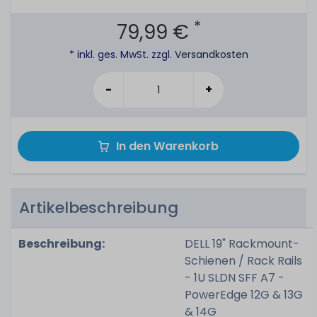
*
79,99 €
* inkl. ges. MwSt. zzgl.
Versandkosten
-
+
In den Warenkorb
Artikelbeschreibung
Beschreibung:
DELL 19" Rackmount-
Schienen / Rack Rails
- 1U SLDN SFF A7 -
PowerEdge 12G & 13G
& 14G