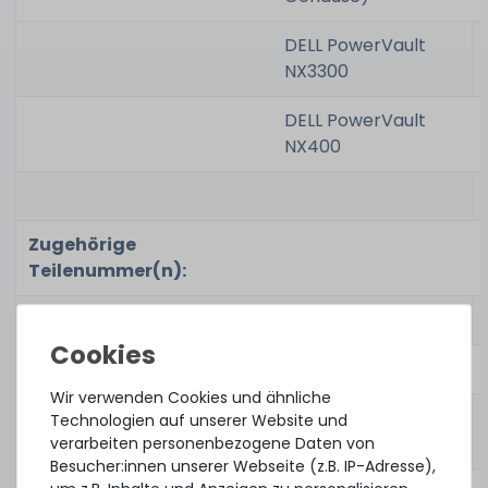
DELL PowerVault
NX3300
DELL PowerVault
NX400
Zugehörige
Teilenummer(n):
Part No. (Kit):
-
Optional Part No. (Kit):
-
Wir verwenden Cookies und ähnliche
Part No. (linke Schiene):
0H24PR, 09RFVV,
Technologien auf unserer Website und
0MCTG4, 0K1X36
verarbeiten personenbezogene Daten von
Besucher:innen unserer Webseite (z.B. IP-Adresse),