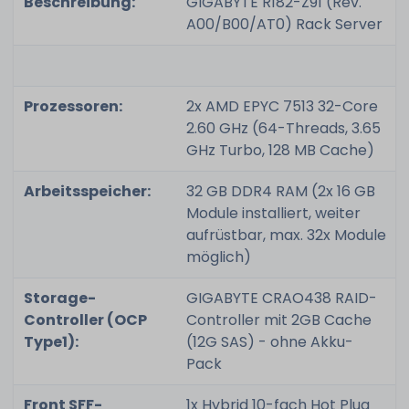
Beschreibung:
GIGABYTE R182-Z91 (Rev.
A00/B00/AT0) Rack Server
Prozessoren:
2x AMD EPYC 7513 32-Core
2.60 GHz (64-Threads, 3.65
GHz Turbo, 128 MB Cache)
Arbeitsspeicher:
32 GB DDR4 RAM (2x 16 GB
Module installiert, weiter
aufrüstbar, max. 32x Module
möglich)
Storage-
GIGABYTE CRAO438 RAID-
Controller (OCP
Controller mit 2GB Cache
Type1):
(12G SAS) - ohne Akku-
Pack
Front SFF-
1x Hybrid 10-fach Hot Plug