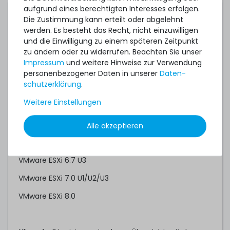
aufgrund eines berechtigten Interesses erfolgen.
Citrix Hypervisor 8.2.0
Die Zustimmung kann erteilt oder abgelehnt
werden. Es besteht das Recht, nicht einzuwilligen
Microsoft Windows Server 2016
und die Einwilligung zu einem späteren Zeitpunkt
zu ändern oder zu widerrufen. Beachten Sie unser
Microsoft Windows Server 2019
Impressum
und weitere Hinweise zur Verwendung
Microsoft Windows Server 2022
personenbezogener Daten in unserer
Daten­
schutz­erklärung
.
Red Hat Enterprise Linux 8.3
Weitere Einstellungen
Red Hat Enterprise Linux 9.0
SUSE Linux Enterprise Server 12 SP5
Alle akzeptieren
SUSE Linux Enterprise Server 15 SP2
VMware ESXi 6.7 U3
VMware ESXi 7.0 U1/U2/U3
VMware ESXi 8.0