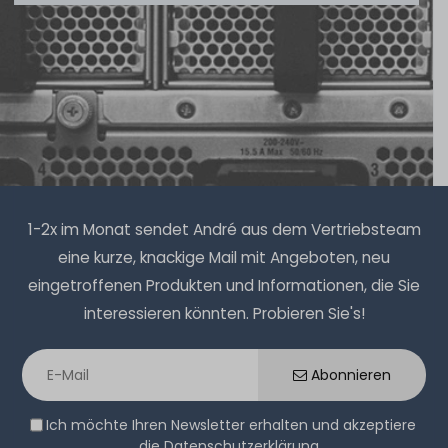
1.486,99 € *
Hardware Care Pack für GIGABYTE R182-Z91 Server - 1
Jahr mit Next-Business-Day Support und 5x9 Vor-Ort-
1-2x im Monat sendet André aus dem Vertriebsteam
Service
eine kurze, knackige Mail mit Angeboten, neu
eingetroffenen Produkten und Informationen, die Sie
1-2 Tage*
interessieren könnten. Probieren Sie's!
442,99 € *
Abonnieren
Ich möchte Ihren Newsletter erhalten und akzeptiere
die
Datenschutzerklärung
.