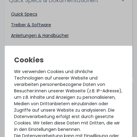
Quick Specs & Dokumentationen:
Quick Specs
Treiber & Software
Anleitungen & Handbücher
Hinweis:
Diese Links führen auf die
Herstellerwebseite.
Wir verwenden Cookies und ähnliche
Technologien auf unserer Website und
verarbeiten personenbezogene Daten von
Kompatible Betriebssysteme:
Besucher:innen unserer Webseite (z.B. IP-Adresse),
um z.B. Inhalte und Anzeigen zu personalisieren,
Medien von Drittanbietern einzubinden oder
Canonical Ubuntu 18.04 LTS
Zugriffe auf unsere Website zu analysieren. Die
Canonical Ubuntu 20.04 LTS
Datenverarbeitung erfolgt erst durch gesetzte
Cookies. Wir teilen diese Daten mit Dritten, die wir
Canonical Ubuntu 22.04 LTS
in den Einstellungen benennen.
Die Datenverarbeitung kann mit Einwilligung oder
Canonical Ubuntu 24.04 LTS