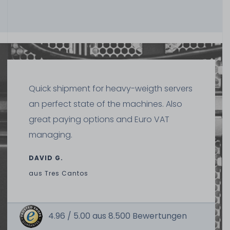
Hardware Care Pack für GIGABYTE R182-Z91 Server - 3
Jahre mit Pickup & Return Service
1-2 Tage*
Quick shipment for heavy-weigth servers
873,99 € *
an perfect state of the machines. Also
great paying options and Euro VAT
managing.
DAVID G.
aus
Tres Cantos
Hardware Care Pack für GIGABYTE R182-Z91 Server - 5
Jahre mit Pickup & Return Service
4.96 /
5.00
aus
8.500
Bewertungen
1-2 Tage*