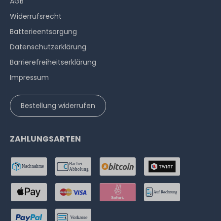
AGB
1.199,99 € *
Widerrufs­recht
Batterieentsorgung
Datenschutzerklärung
Barrierefreiheitserklärung
Impressum
Hardware Care Pack für GIGABYTE R182-Z91 Server - 5
Jahre mit Next-Business-Day Support und 5x9 Vor-
Bestellung widerrufen
Ort-Service
1-2 Tage*
ZAHLUNGSARTEN
2.034,99 € *