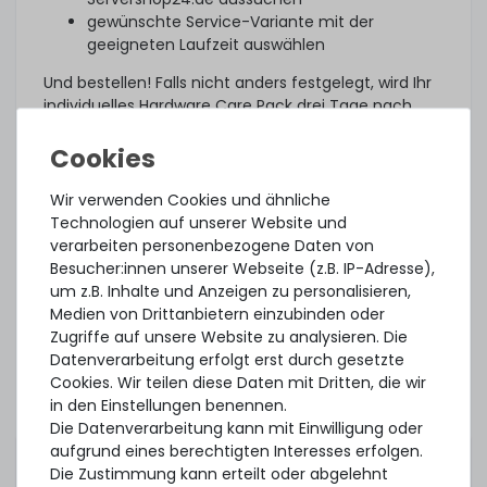
gewünschte Service-Variante mit der
geeigneten Laufzeit auswählen
Und bestellen! Falls nicht anders festgelegt, wird Ihr
individuelles Hardware Care Pack drei Tage nach
Lieferung automatisch aktiviert.
Was noch?
Wir verwenden Cookies und ähnliche
Das angebotene Hardware Care Pack erweitert Ihren
Technologien auf unserer Website und
Schutz. Ihre gesetzlichen Gewährleistungsrechte
verarbeiten personenbezogene Daten von
und ggf. am Artikel vorhandene Garantien bleiben
Besucher:innen unserer Webseite (z.B. IP-Adresse),
davon unberührt. Sie erhalten im Falle eines
um z.B. Inhalte und Anzeigen zu personalisieren,
Problems, unabhängig, ob ein Servicefall eintritt
Medien von Drittanbietern einzubinden oder
oder ob das Hardware Care Pack in Anspruch
Zugriffe auf unsere Website zu analysieren. Die
genommen wird, im Rahmen der jeweiligen
Datenverarbeitung erfolgt erst durch gesetzte
Regelungen natürlich unsere Unterstützung.
Cookies. Wir teilen diese Daten mit Dritten, die wir
Dieses Hardware Care Pack ist gültig nur in
in den Einstellungen benennen.
Verbindung mit einem von uns angebotenem
Die Datenverarbeitung kann mit Einwilligung oder
Server. Sofern Sie ihre bestehende Systeme
aufgrund eines berechtigten Interesses erfolgen.
absichern möchten, können Sie gerne ein
Die Zustimmung kann erteilt oder abgelehnt