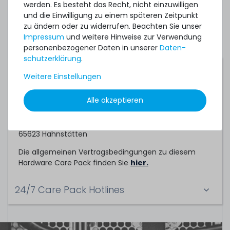
individuelles Angebot für ein Hardware Care Pack bei
werden. Es besteht das Recht, nicht einzuwilligen
uns einholen.
und die Einwilligung zu einem späteren Zeitpunkt
zu ändern oder zu widerrufen. Beachten Sie unser
Impressum
und weitere Hinweise zur Verwendung
personenbezogener Daten in unserer
Daten­
schutz­erklärung
.
Servicepartner
Weitere Einstellungen
Dieses Hardware Care Pack ein Service der
Alle akzeptieren
TechCare Solutions GmbH
Birkenweg 25
65623 Hahnstätten
Die allgemeinen Vertragsbedingungen zu diesem
Hardware Care Pack finden Sie
hier.
24/7 Care Pack Hotlines