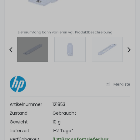
Lieferumfang kann variieren vgl. Produktbeschreibung
Item
2
of
4
Merkliste
Artikelnummer
121853
Zustand
Gebraucht
Gewicht
10 g
Lieferzeit
1-2 Tage*
Verfügbarkeit
3 Stück sofort lieferbar