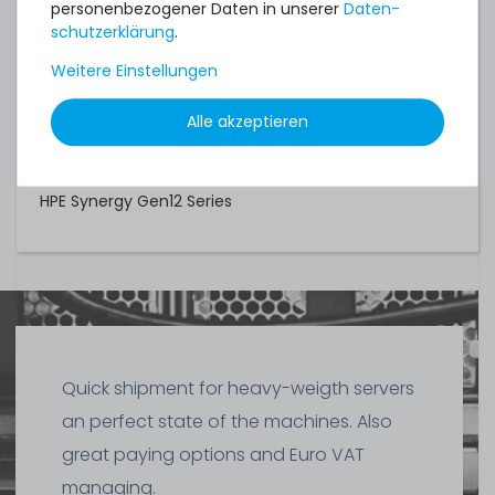
- kompatibler Controller
personenbezogener Daten in unserer
Daten­
schutz­erklärung
.
Modellreihen:
Weitere Einstellungen
HPE Alletra Storage Server
Alle akzeptieren
HPE ProLiant Gen11 Series
HPE ProLiant Gen12 Series
HPE Synergy Gen12 Series
Quick shipment for heavy-weigth servers
an perfect state of the machines. Also
great paying options and Euro VAT
managing.