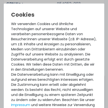
GPN No.:
P54052-003
Renew Part No.:
P57809-001U
Wir verwenden Cookies und ähnliche
Assembly Part No.:
P57809-001
Technologien auf unserer Website und
verarbeiten personenbezogene Daten von
Besucher:innen unserer Webseite (z.B. IP-Adresse),
um z.B. Inhalte und Anzeigen zu personalisieren,
Zustand:
gebraucht, neuwertig
Medien von Drittanbietern einzubinden oder
(vom Hersteller
Zugriffe auf unsere Website zu analysieren. Die
generalüberholt), bulk
Datenverarbeitung erfolgt erst durch gesetzte
Cookies. Wir teilen diese Daten mit Dritten, die wir
Lieferumfang:
1x Disk mit Rahmen
in den Einstellungen benennen.
Die Datenverarbeitung kann mit Einwilligung oder
aufgrund eines berechtigten Interesses erfolgen.
Gerätekompatibilität:
Die Zustimmung kann erteilt oder abgelehnt
werden. Es besteht das Recht, nicht einzuwilligen
Voraussetzungen:
und die Einwilligung zu einem späteren Zeitpunkt
zu ändern oder zu widerrufen. Beachten Sie unser
- E3.S Thin Carrier (EC1) Einschübe
Impressum
und weitere Hinweise zur Verwendung