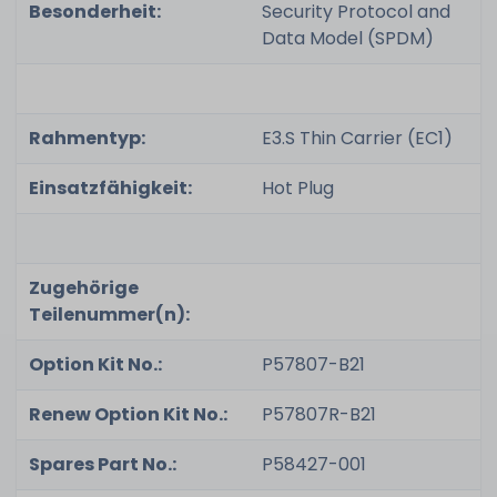
Besonderheit:
Security Protocol and
Data Model (SPDM)
Rahmentyp:
E3.S Thin Carrier (EC1)
Einsatzfähigkeit:
Hot Plug
Zugehörige
Teilenummer(n):
Option Kit No.:
P57807-B21
Renew Option Kit No.:
P57807R-B21
Spares Part No.:
P58427-001