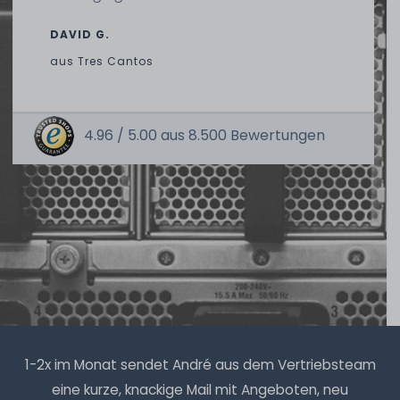
DAVID G.
aus
Tres Cantos
4.96 /
5.00
aus
8.500
Bewertungen
1-2x im Monat sendet André aus dem Vertriebsteam
eine kurze, knackige Mail mit Angeboten, neu