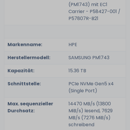
(PM1743) mit EC1
Carrier - P58427-001 /
P57807R-B21
Markenname:
HPE
Herstellermodell:
SAMSUNG PM1743
Kapazität:
15.36 TB
Schnittstelle:
PCIe NVMe Gen5 x4
(Single Port)
Max. sequenzieller
14470 MB/s (13800
Durchsatz:
MiB/s) lesend, 7629
MB/s (7276 MiB/s)
schreibend