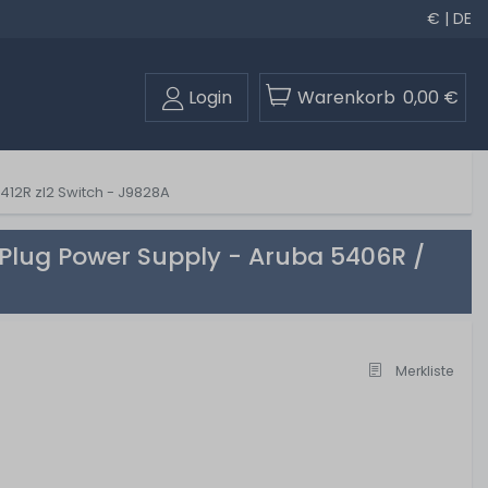
€ | DE
Login
Warenkorb
0,00 €
412R zl2 Switch - J9828A
-Plug Power Supply - Aruba 5406R /
Merkliste