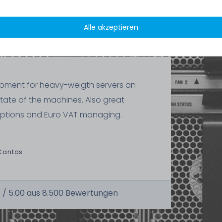
1x Netzteil
Alle akzeptieren
ipment for heavy-weigth servers an
state of the machines. Also great
ptions and Euro VAT managing.
Cantos
 /
5.00
aus
8.500
Bewertungen