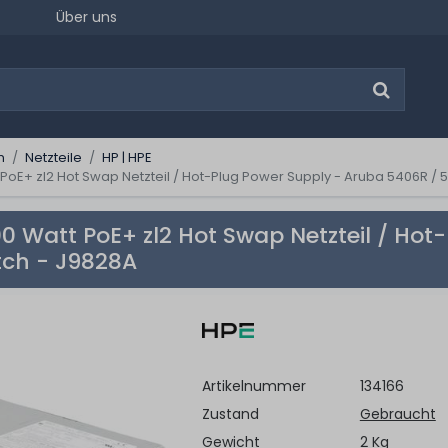
Über uns
n
Netzteile
HP | HPE
PoE+ zl2 Hot Swap Netzteil / Hot-Plug Power Supply - Aruba 5406R / 5
0 Watt PoE+ zl2 Hot Swap Netzteil / Hot
itch - J9828A
Artikelnummer
134166
Zustand
Gebraucht
Gewicht
2 Kg