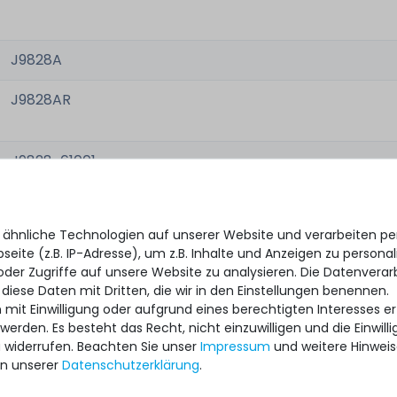
J9828A
J9828AR
J9828-61001
-
 ähnliche Technologien auf unserer Website und verarbeiten 
-
eite (z.B. IP-Adresse), um z.B. Inhalte und Anzeigen zu personal
oder Zugriffe auf unsere Website zu analysieren. Die Datenverar
-
 diese Daten mit Dritten, die wir in den Einstellungen benennen.
 mit Einwilligung oder aufgrund eines berechtigten Interesses 
 werden. Es besteht das Recht, nicht einzuwilligen und die Einwil
u widerrufen. Beachten Sie unser
Impressum
und weitere Hinwei
gebraucht, sehr gut
n unserer
Daten­schutz­erklärung
.