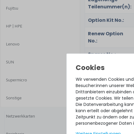
Teilenummer(n):
Fujitsu
Option Kit No.:
HP | HPE
Renew Option
No.:
Lenovo
Spares No.:
SUN
Generic Part No.:
Wir verwenden Cookies und
Supermicro
Renew Part No.:
Besucher:innen unserer Webs
Drittanbietern einzubinden 
Part No.:
gesetzte Cookies. Wir teilen
Sonstige
Die Datenverarbeitung kann
kann erteilt oder abgelehnt
Netzwerkkarten
Zeitpunkt zu ändern oder z
Zustand:
personenbezogener Daten i
Weitere Einstellungen