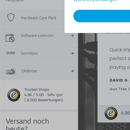
Peripherie
Lieferumfang:
Hardware Care Pack
Software-Lizenzen
Quick sh
Sonstiges
perfect 
paying o
Oldtimer
DAVID G.
aus
Tres 
Trusted Shops
4.96 / 5.00 - Sehr gut
( 8.500 Bewertungen)
4.96
Versand noch
heute?