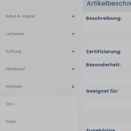
Artikelbesch
4
Kabel & Adapter
Beschreibung:
Laufwerke
Zertifizierung:
Kühlung
Besonderheit:
Mainboard
Netzteile
Geeignet für:
DELL
Delta
Zugehörige