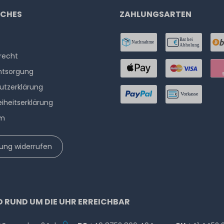
ICHES
ZAHLUNGSARTEN
­recht
ntsorgung
utzerklärung
eiheitserklärung
um
lung widerrufen
D RUND UM DIE UHR ERREICHBAR