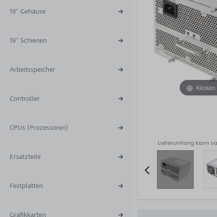
19'' Gehäuse
19'' Schienen
Arbeitsspeicher
Klicken
Controller
CPUs (Prozessoren)
Lieferumfang kann va
Ersatzteile
Festplatten
Item
2
of
Grafikkarten