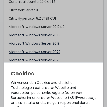
Canonical Ubuntu 20.04 LTS
Citrix XenServer 8
Citrix Hypervisor 8.2 LTSR CU1
Microsoft Windows Server 2012 R2
Microsoft Windows Server 2016
Microsoft Windows Server 2019
Microsoft Windows Server 2022
Microsoft Windows Server 2025
Oracle Linux/UEK 6.9 (Intel Xeon Scalable 1st Gen)
Oracle Linux/UEK 6.10 (Intel Xeon Scalable 2nd Gen)
Wir verwenden Cookies und ähnliche
Oracle Linux/UEK 7.4 (Intel Xeon Scalable 1st Gen)
Technologien auf unserer Website und
verarbeiten personenbezogene Daten von
Oracle Linux/UEK 7.6 (Intel Xeon Scalable 2nd Gen)
Besucher:innen unserer Webseite (z.B. IP-Adresse),
Oracle Linux/UEK 8.6
um z.B. Inhalte und Anzeigen zu personalisieren,