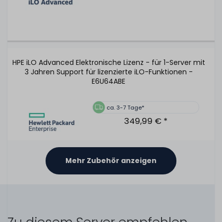
HPE iLO Advanced Elektronische Lizenz - für 1-Server mit
3 Jahren Support für lizenzierte iLO-Funktionen -
E6U64ABE
ca. 3-7 Tage*
349,99 € *
Mehr Zubehör anzeigen
HPE 96W Smart Storage Battery Unit / Pack mit 145mm
Kabel - 878643-001 / P01366-B21