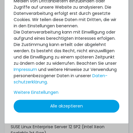
Medien von Drittanbietern einzubinden oder
Oracle VM 3.4.4 (Intel Xeon Scalable 1st Gen)
Zugriffe auf unsere Website zu analysieren. Die
Datenverarbeitung erfolgt erst durch gesetzte
Oracle VM 3.4.6 (Intel Xeon Scalable 2nd Gen)
Cookies. Wir teilen diese Daten mit Dritten, die wir
Proxmox VE 7.4
in den Einstellungen benennen.
Die Datenverarbeitung kann mit Einwilligung oder
Proxmox Backup Server 3.1
aufgrund eines berechtigten Interesses erfolgen.
Die Zustimmung kann erteilt oder abgelehnt
Red Hat Enterprise Linux 6.9 (Intel Xeon Scalable 1st
werden. Es besteht das Recht, nicht einzuwilligen
Gen)
und die Einwilligung zu einem späteren Zeitpunkt
Red Hat Enterprise Linux 7.3 (Intel Xeon Scalable 1st
zu ändern oder zu widerrufen. Beachten Sie unser
Gen)
Impressum
und weitere Hinweise zur Verwendung
personenbezogener Daten in unserer
Daten­
Red Hat Enterprise Linux 7.6 (Intel Xeon Scalable 2nd
schutz­erklärung
.
Gen)
Weitere Einstellungen
Red Hat Enterprise Linux 8.0
Alle akzeptieren
Red Hat Enterprise Linux 9.0
Red Hat Enterprise Linux 10.0
SUSE Linux Enterprise Server 12 SP2 (Intel Xeon