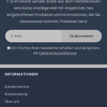
1-2x im Monat sendet André aus dem Vertriebsteam
Vor-Ort-Service
eine kurze, knackige Mail mit Angeboten, neu
eingetroffenen Produkten und Informationen, die Sie
1-2 Tage*
HPE 600GB 6G 10K SAS (512n) 2.5" SFF Festplatte / Hard
interessieren könnten. Probieren Sie's!
321,99 € *
Disk mit Smart Carrier - 653957-001 / 652583-B21
Abonnieren
29
Stück sofort lieferbar
1-2 Tage*
Ich möchte Ihren Newsletter erhalten und akzeptiere
44,99 € *
die
Datenschutzerklärung
.
Hardware Care Pack für HPE ProLiant DL380 Gen10
Server - 2 Jahre mit Next-Business-Day Support und
HPE 900GB 6G 10K SAS (512n) 2.5" SFF Festplatte / Hard
5x9 Vor-Ort-Service
INFORMATIONEN
Disk mit Smart Carrier - 653971-001 / 652589-B21
1-2 Tage*
Kundenservice
614,99 € *
Rücksendung
147
Stück sofort lieferbar
Über uns
1-2 Tage*