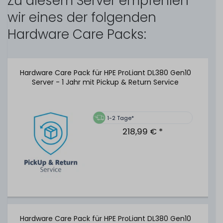
Zu diesem Server empfehlen
wir eines der folgenden
Hardware Care Packs:
480
Stück sofort lieferbar
1-2 Tage*
24,99 € *
Hardware Care Pack für HPE ProLiant DL380 Gen10
Server - 1 Jahr mit Pickup & Return Service
HPE 96W Smart Storage Battery Unit / Pack mit 145mm
Kabel - P01366-B21
1-2 Tage*
218,99 € *
66
Stück sofort lieferbar
1-2 Tage*
59,99 € *
HPE 19" Rackmount-Schienen / 2U SFF Ball Bearing Rack
Hardware Care Pack für HPE ProLiant DL380 Gen10