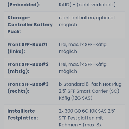
(Embedded):
RAID) - (nicht verkabelt)
Storage-
nicht enthalten, optional
Controller Battery
möglich
Pack:
Front SFF-Box#1
frei, max. 1x SFF-Käfig
(links):
möglich
Front SFF-Box#2
frei, max. 1x SFF-Käfig
(mittig):
möglich
Front SFF-Box#3
1x Standard 8-fach Hot Plug
(rechts):
2.5" SFF Smart Carrier (SC)
Käfig (12G SAS)
Installierte
2x 300 GB 6G 10K SAS 2.5"
Festplatten:
SFF Festplatten mit
Rahmen - (max. 8x