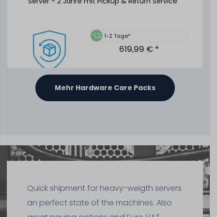
Server - 2 Jahre mit Pickup & Return Service
720863-B21
354
Stück sofort lieferbar
1-2 Tage*
619,99 € *
1-2 Tage*
69,99 € *
Mehr Hardware Care Packs
HPE 19" Rackmount-Schienen 2U LFF Ball Bearing Rack
Rails - DL380 DL385 DL560 Gen8 Gen9 Gen10 - 737413-
001 / 720864-B21
Hardware Care Pack für HPE ProLiant DL560 Gen10
Server - 3 Jahre mit Pickup & Return Service
27
Stück sofort lieferbar
1-2 Tage*
1-2 Tage*
79,99 € *
Quick shipment for heavy-weigth servers
873,99 € *
an perfect state of the machines. Also