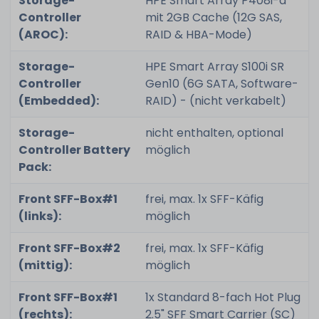
Storage-
HPE Smart Array P408i-a
Controller
mit 2GB Cache (12G SAS,
(AROC):
RAID & HBA-Mode)
Storage-
HPE Smart Array S100i SR
Controller
Gen10 (6G SATA, Software-
(Embedded):
RAID) - (nicht verkabelt)
Storage-
nicht enthalten, optional
Controller Battery
möglich
Pack:
Front SFF-Box#1
frei, max. 1x SFF-Käfig
(links):
möglich
Front SFF-Box#2
frei, max. 1x SFF-Käfig
(mittig):
möglich
Front SFF-Box#1
1x Standard 8-fach Hot Plug
(rechts):
2.5" SFF Smart Carrier (SC)