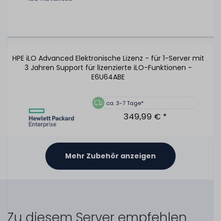
HPE iLO Advanced Elektronische Lizenz - für 1-Server mit
3 Jahren Support für lizenzierte iLO-Funktionen -
E6U64ABE
ca. 3-7 Tage*
349,99 € *
Mehr Zubehör anzeigen
HPE 96W Smart Storage Battery Unit / Pack mit 145mm
Kabel - 878643-001 / P01366-B21
Zu diesem Server empfehlen