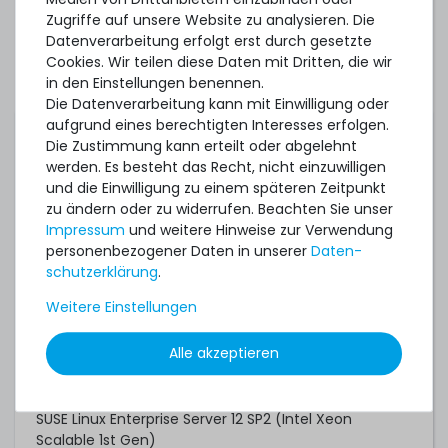
Oracle Linux/UEK 6.9 (Intel Xeon Scalable 1st Gen)
Zugriffe auf unsere Website zu analysieren. Die
Datenverarbeitung erfolgt erst durch gesetzte
Oracle Linux/UEK 6.10 (Intel Xeon Scalable 2nd Gen)
Cookies. Wir teilen diese Daten mit Dritten, die wir
Oracle Linux/UEK 7.4 (Intel Xeon Scalable 1st Gen)
in den Einstellungen benennen.
Die Datenverarbeitung kann mit Einwilligung oder
Oracle Linux/UEK 7.6 (Intel Xeon Scalable 2nd Gen)
aufgrund eines berechtigten Interesses erfolgen.
Die Zustimmung kann erteilt oder abgelehnt
Oracle VM 3.4.4
werden. Es besteht das Recht, nicht einzuwilligen
Red Hat Enterprise Linux 6.9 (Intel Xeon Scalable 1st
und die Einwilligung zu einem späteren Zeitpunkt
Gen)
zu ändern oder zu widerrufen. Beachten Sie unser
Impressum
und weitere Hinweise zur Verwendung
Red Hat Enterprise Linux 7.3 (Intel Xeon Scalable 1st
personenbezogener Daten in unserer
Daten­
Gen)
schutz­erklärung
.
Red Hat Enterprise Linux 7.6 (Intel Xeon Scalable 2nd
Weitere Einstellungen
Gen)
Red Hat Enterprise Linux 8.0
Alle akzeptieren
Red Hat Enterprise Linux 9.0
SUSE Linux Enterprise Server 12 SP2 (Intel Xeon
Scalable 1st Gen)