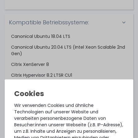
Kompatible Betriebssysteme:
Canonical Ubuntu 18.04 LTS
Canonical Ubuntu 20.04 LTS (Intel Xeon Scalable 2nd
Gen)
Citrix XenServer 8
Citrix Hypervisor 8.2 LTSR CU1
Microsoft Windows Server 2012 R2
Microsoft Windows Server 2016
Wir verwenden Cookies und ähnliche
Microsoft Windows Server 2019
Technologien auf unserer Website und
verarbeiten personenbezogene Daten von
Microsoft Windows Server 2022
Besucher:innen unserer Webseite (z.B. IP-Adresse),
Microsoft Windows Server 2025
um z.B. Inhalte und Anzeigen zu personalisieren,
Medien von Drittanbietern einzubinden oder