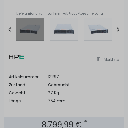
Lieferumfang kann variieren vgl. Produktbeschreibung
Item
2
of
Merkliste
10
Artikelnummer
131817
Zustand
Gebraucht
Gewicht
27 Kg
Länge
754 mm
*
8.799,99 €