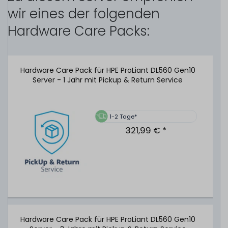
wir eines der folgenden
Hardware Care Packs:
482
Stück sofort lieferbar
1-2 Tage*
24,99 € *
Hardware Care Pack für HPE ProLiant DL560 Gen10
Server - 1 Jahr mit Pickup & Return Service
HPE 96W Smart Storage Battery Unit / Pack mit 145mm
Kabel - P01366-B21
1-2 Tage*
321,99 € *
66
Stück sofort lieferbar
1-2 Tage*
59,99 € *
HPE 19" Rackmount-Schienen / 2U SFF Ball Bearing Rack
Hardware Care Pack für HPE ProLiant DL560 Gen10
Rails - DL380 DL385 Gen8 Gen9 Gen10 - 737412-001 /