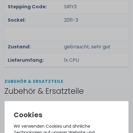
Stepping Code:
SR1Y3
Sockel:
2011-3
Zustand:
gebraucht, sehr gut
Lieferumfang:
1x CPU
ZUBEHÖR & ERSATZTEILE
Zubehör & Ersatzteile
CPU-Halterung / Rahmen / Tray für Intel Xeon E5-
2600v3 Serie in HPE ProLiant Gen9 Server
Wir verwenden Cookies und ähnliche
Technologien auf unserer Website und