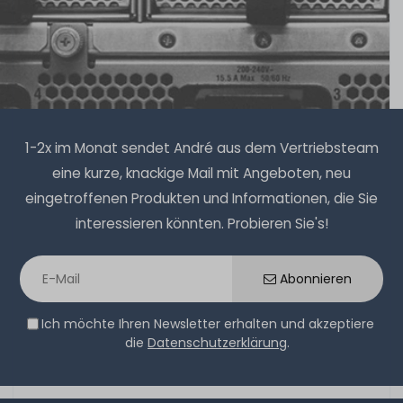
1-2 Tage*
8,90 € *
1
Stück
1-2x im Monat sendet André aus dem Vertriebsteam
eine kurze, knackige Mail mit Angeboten, neu
Thermal Grizzly Duronaut Wärmeleitpaste / Thermal
eingetroffenen Produkten und Informationen, die Sie
Paste - 2g Tube - TG-D-002-R
interessieren könnten. Probieren Sie's!
7
Stück sofort lieferbar
Abonnieren
1-2 Tage*
9,90 € *
Ich möchte Ihren Newsletter erhalten und akzeptiere
2
Gramm
| 4.950,00 € / Kilogramm
die
Datenschutzerklärung
.