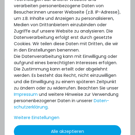
verarbeiten personenbezogene Daten von
398
Stück sofort lieferbar
Besucher:innen unserer Webseite (z.B. IP-Adresse),
1-2 Tage*
um z.B. Inhalte und Anzeigen zu personalisieren,
0,99 € *
Medien von Drittanbietern einzubinden oder
Zugriffe auf unsere Website zu analysieren. Die
Datenverarbeitung erfolgt erst durch gesetzte
Cookies. Wir teilen diese Daten mit Dritten, die wir
in den Einstellungen benennen.
Die Datenverarbeitung kann mit Einwilligung oder
aufgrund eines berechtigten Interesses erfolgen.
Thermal Grizzly Aeronaut Wärmeleitpaste / Thermal
Die Zustimmung kann erteilt oder abgelehnt
Paste - 1.5ml Tube - TG-A-015-R
werden. Es besteht das Recht, nicht einzuwilligen
und die Einwilligung zu einem späteren Zeitpunkt
zu ändern oder zu widerrufen. Beachten Sie unser
Impressum
und weitere Hinweise zur Verwendung
32
Stück sofort lieferbar
personenbezogener Daten in unserer
Daten­
1-2 Tage*
schutz­erklärung
.
6,90 € *
3.9
Gramm
| 1.769,23 € / Kilogramm
Weitere Einstellungen
Mehr Zubehör anzeigen
Alle akzeptieren