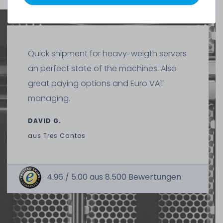
Quick shipment for heavy-weigth servers
SERVERSHOP24 Wärmeleitpaste / Thermal Paste - 1.5g
Tube, >5.15W/m-k
an perfect state of the machines. Also
great paying options and Euro VAT
managing.
391
Stück sofort lieferbar
1-2 Tage*
DAVID G.
2,99 € *
1.5
Gramm
| 1.993,33 € / Kilogramm
aus
Tres Cantos
4.96 /
5.00
aus
8.500
Bewertungen
Thermal Grizzly Reinigungstücher / Cleaning Wipes (20x
Nasstuch, 20x Trockentuch) - TG-CW-10
20
Stück sofort lieferbar