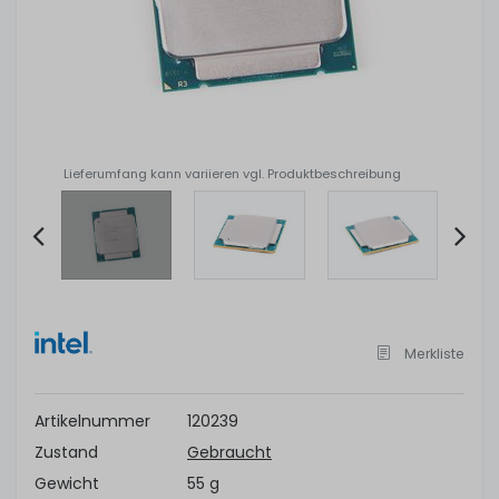
Lieferumfang kann variieren vgl. Produktbeschreibung
Item
2
of
Merkliste
4
Artikelnummer
120239
Zustand
Gebraucht
Gewicht
55 g