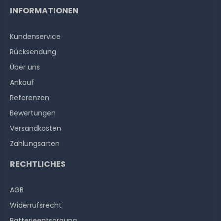
INFORMATIONEN
Kundenservice
Thermal Grizzly Duronaut Wärmeleitpaste / Thermal
Rücksendung
Paste - 6g Tube - TG-D-006-R
Über uns
Ankauf
14
Stück sofort lieferbar
Referenzen
1-2 Tage*
Bewertungen
17,90 € *
6
Gramm
| 2.983,33 € / Kilogramm
Versandkosten
Zahlungsarten
RECHTLICHES
AGB
Widerrufs­recht
Batterieentsorgung