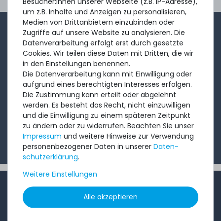
Besucher:innen unserer Webseite (z.B. IP-Adresse),
Ord
um z.B. Inhalte und Anzeigen zu personalisieren,
Medien von Drittanbietern einzubinden oder
Zugriffe auf unsere Website zu analysieren. Die
1-2x im Monat sendet André aus dem Vertriebsteam
Datenverarbeitung erfolgt erst durch gesetzte
eine kurze, knackige Mail mit Angeboten, neu
Cookies. Wir teilen diese Daten mit Dritten, die wir
eingetroffenen Produkten und Informationen, die Sie
in den Einstellungen benennen.
Die Datenverarbeitung kann mit Einwilligung oder
interessieren könnten. Probieren Sie's!
aufgrund eines berechtigten Interesses erfolgen.
Die Zustimmung kann erteilt oder abgelehnt
werden. Es besteht das Recht, nicht einzuwilligen
Abonnieren
und die Einwilligung zu einem späteren Zeitpunkt
zu ändern oder zu widerrufen. Beachten Sie unser
Ich möchte Ihren Newsletter erhalten und akzeptiere
Impressum
und weitere Hinweise zur Verwendung
die
Datenschutzerklärung
.
personenbezogener Daten in unserer
Daten­
schutz­erklärung
.
Weitere Einstellungen
INFORMATIONEN
Alle akzeptieren
Kundenservice