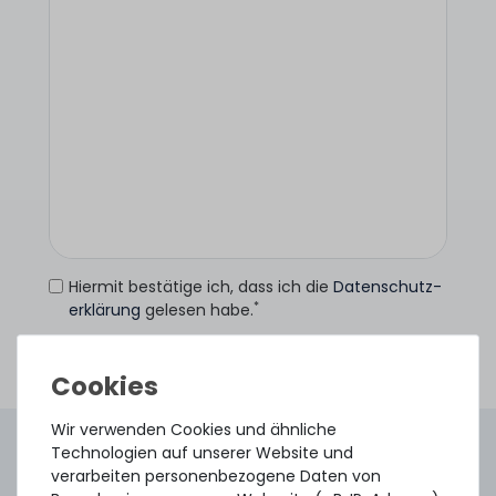
Hiermit bestätige ich, dass ich die
Daten­schutz­
*
erklärung
gelesen habe.
Anfrage senden
Wir verwenden Cookies und ähnliche
4.96 /
5.00
aus
8.500
Bewertungen
Technologien auf unserer Website und
verarbeiten personenbezogene Daten von
Gebraucht. Geprüft. Geliefert.