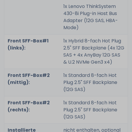
1x Lenovo ThinkSystem
430-8i Plug-in Host Bus
Adapter (12G SAS, HBA-
Mode)
Front SFF-Box#1
1x Hybrid 8-fach Hot Plug
(links):
2.5" SFF Backplane (4x 12G
SAS + 4x AnyBay 12G SAS
& U.2 NVMe Gen3 x4)
Front SFF-Box#2
1x Standard 8-fach Hot
(mittig):
Plug 2.5" SFF Backplane
(12G SAS)
Front SFF-Box#2
1x Standard 8-fach Hot
(rechts):
Plug 2.5" SFF Backplane
(12G SAS)
Installierte
nicht enthalten, optional