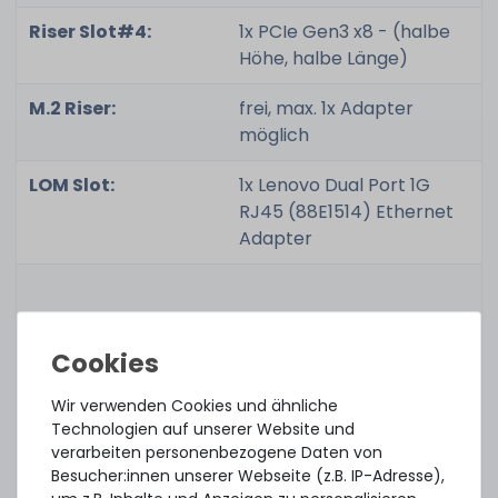
Riser Slot#4:
1x PCIe Gen3 x8 - (halbe
Höhe, halbe Länge)
M.2 Riser:
frei, max. 1x Adapter
möglich
LOM Slot:
1x Lenovo Dual Port 1G
RJ45 (88E1514) Ethernet
Adapter
Anschlüsse
1x XClarity RJ45 Remote
(Standard):
Port
Wir verwenden Cookies und ähnliche
1x VGA
Technologien auf unserer Website und
verarbeiten personenbezogene Daten von
3x USB Type-A 3.0 extern
Besucher:innen unserer Webseite (z.B. IP-Adresse),