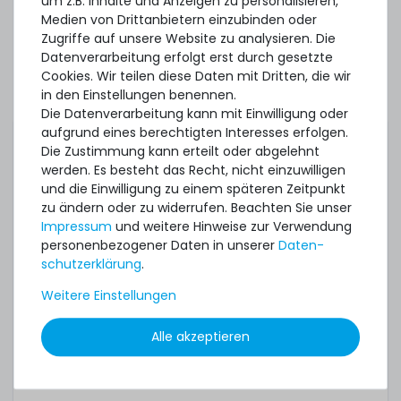
um z.B. Inhalte und Anzeigen zu personalisieren,
1x USB Type-A 2.0 extern
Medien von Drittanbietern einzubinden oder
Zugriffe auf unsere Website zu analysieren. Die
2x SFF-8654-8i NVMe
Datenverarbeitung erfolgt erst durch gesetzte
Ports intern
Cookies. Wir teilen diese Daten mit Dritten, die wir
in den Einstellungen benennen.
Die Datenverarbeitung kann mit Einwilligung oder
aufgrund eines berechtigten Interesses erfolgen.
Die Zustimmung kann erteilt oder abgelehnt
Abmessungen:
19" Rack x 2HE x 720mm
werden. Es besteht das Recht, nicht einzuwilligen
Tiefe
und die Einwilligung zu einem späteren Zeitpunkt
zu ändern oder zu widerrufen. Beachten Sie unser
Impressum
und weitere Hinweise zur Verwendung
personenbezogener Daten in unserer
Daten­
Remote
Lenovo XClarity Controller
schutz­erklärung
.
Management:
(Standard Version)
Weitere Einstellungen
Sonstige
-
Alle akzeptieren
Ausstattung: