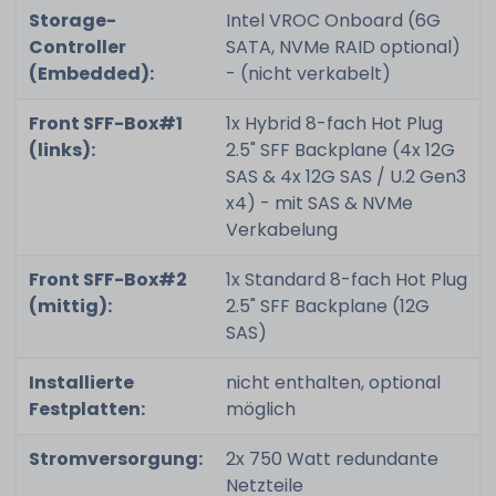
Storage-
Intel VROC Onboard (6G
Controller
SATA, NVMe RAID optional)
(Embedded):
- (nicht verkabelt)
Front SFF-Box#1
1x Hybrid 8-fach Hot Plug
(links):
2.5" SFF Backplane (4x 12G
SAS & 4x 12G SAS / U.2 Gen3
x4) - mit SAS & NVMe
Verkabelung
Front SFF-Box#2
1x Standard 8-fach Hot Plug
(mittig):
2.5" SFF Backplane (12G
SAS)
Installierte
nicht enthalten, optional
Festplatten:
möglich
Stromversorgung:
2x 750 Watt redundante
Netzteile