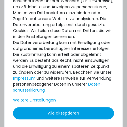
Besucher:innen unserer Webseite (z.B. IP-Adresse),
3x USB Type-A 3.0 extern
um z.B. Inhalte und Anzeigen zu personalisieren,
Medien von Drittanbietern einzubinden oder
1x USB Type-A 2.0 extern
Zugriffe auf unsere Website zu analysieren. Die
Datenverarbeitung erfolgt erst durch gesetzte
2x SFF-8654-8i NVMe Ports
Cookies. Wir teilen diese Daten mit Dritten, die wir
intern
in den Einstellungen benennen.
Die Datenverarbeitung kann mit Einwilligung oder
aufgrund eines berechtigten Interesses erfolgen.
Die Zustimmung kann erteilt oder abgelehnt
werden. Es besteht das Recht, nicht einzuwilligen
Abmessungen:
19" Rack x 2HE x 764mm
und die Einwilligung zu einem späteren Zeitpunkt
Tiefe
zu ändern oder zu widerrufen. Beachten Sie unser
Impressum
und weitere Hinweise zur Verwendung
personenbezogener Daten in unserer
Daten­
schutz­erklärung
.
Remote
Lenovo XClarity Controller
Weitere Einstellungen
Management:
(Advanced Version)
Alle akzeptieren
Sonstige
-
Ausstattung: