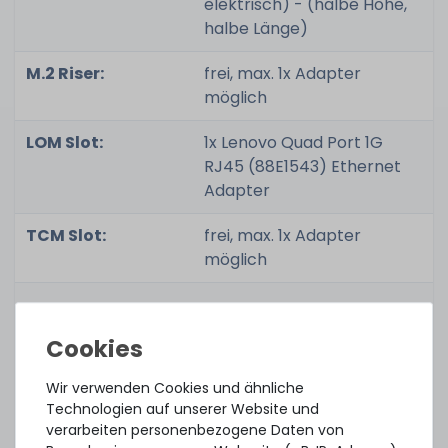
elektrisch) - (halbe Höhe,
halbe Länge)
M.2 Riser:
frei, max. 1x Adapter
möglich
LOM Slot:
1x Lenovo Quad Port 1G
RJ45 (88E1543) Ethernet
Adapter
TCM Slot:
frei, max. 1x Adapter
möglich
Anschlüsse
1x XClarity RJ45 Remote
(Standard):
Port
Wir verwenden Cookies und ähnliche
Technologien auf unserer Website und
1x VGA
verarbeiten personenbezogene Daten von