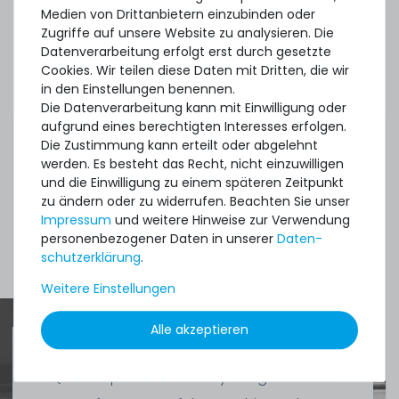
Medien von Drittanbietern einzubinden oder
Zugriffe auf unsere Website zu analysieren. Die
Datenverarbeitung erfolgt erst durch gesetzte
Cookies. Wir teilen diese Daten mit Dritten, die wir
Microsoft Windows Server 2019 Device-CAL (1x Gerät-
in den Einstellungen benennen.
CAL Lizenz, OPL Volumenlizenz)
Die Datenverarbeitung kann mit Einwilligung oder
aufgrund eines berechtigten Interesses erfolgen.
Die Zustimmung kann erteilt oder abgelehnt
ca. 3-7 Tage*
werden. Es besteht das Recht, nicht einzuwilligen
32,49 € *
und die Einwilligung zu einem späteren Zeitpunkt
zu ändern oder zu widerrufen. Beachten Sie unser
Impressum
und weitere Hinweise zur Verwendung
personenbezogener Daten in unserer
Daten­
Mehr Zubehör anzeigen
schutz­erklärung
.
Weitere Einstellungen
Alle akzeptieren
Microsoft Windows Remote Desktop Services 2019 User-
CAL (1x Benutzer-CAL Lizenz, OPL Volumenlizenz)
Quick shipment for heavy-weigth servers