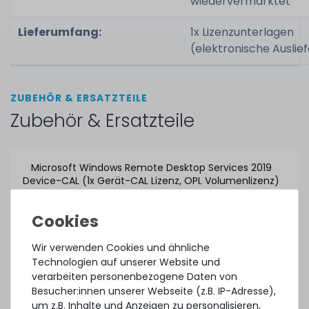
wiedervermarktet
Lieferumfang:
1x Lizenzunterlagen
(elektronische Auslie
ZUBEHÖR & ERSATZTEILE
Zubehör & Ersatzteile
Microsoft Windows Remote Desktop Services 2019
Device-CAL (1x Gerät-CAL Lizenz, OPL Volumenlizenz)
ca. 3-7 Tage*
74,99 € *
Wir verwenden Cookies und ähnliche
Technologien auf unserer Website und
verarbeiten personenbezogene Daten von
Besucher:innen unserer Webseite (z.B. IP-Adresse),
um z.B. Inhalte und Anzeigen zu personalisieren,