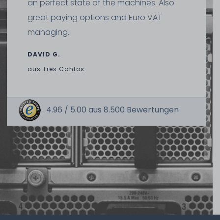
an perfect state of the machines. Also
ca. 3-7 Tage*
great paying options and Euro VAT
74,99 € *
managing.
DAVID G.
aus
Tres Cantos
4.96 /
5.00
aus
8.500
Bewertungen
Microsoft Windows Server 2019 User-CAL (1x Benutzer-
CAL Lizenz, OPL Volumenlizenz)
ca. 3-7 Tage*
32,49 € *