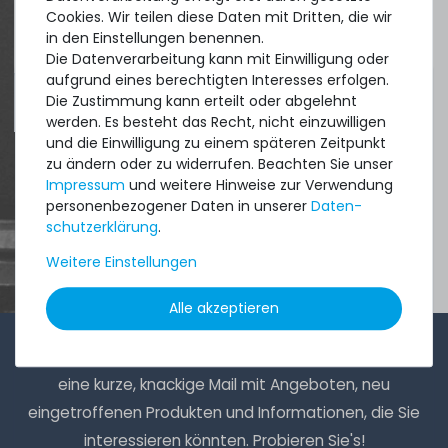
Cookies. Wir teilen diese Daten mit Dritten, die wir
aus
Tres Cantos
in den Einstellungen benennen.
Die Datenverarbeitung kann mit Einwilligung oder
aufgrund eines berechtigten Interesses erfolgen.
4.96 /
5.00
aus
8.500
Bewertungen
Die Zustimmung kann erteilt oder abgelehnt
werden. Es besteht das Recht, nicht einzuwilligen
und die Einwilligung zu einem späteren Zeitpunkt
zu ändern oder zu widerrufen. Beachten Sie unser
Impressum
und weitere Hinweise zur Verwendung
personenbezogener Daten in unserer
Daten­
schutz­erklärung
.
Weitere Einstellungen
Alle akzeptieren
1-2x im Monat sendet André aus dem Vertriebsteam
eine kurze, knackige Mail mit Angeboten, neu
eingetroffenen Produkten und Informationen, die Sie
interessieren könnten. Probieren Sie's!