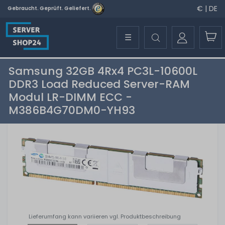
€ | DE
Gebraucht. Geprüft. Geliefert.
☰
Samsung 32GB 4Rx4 PC3L-10600L
DDR3 Load Reduced Server-RAM
Modul LR-DIMM ECC -
M386B4G70DM0-YH93
Lieferumfang kann variieren vgl. Produktbeschreibung