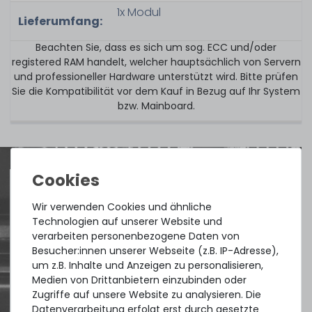
1x Modul
Lieferumfang:
Beachten Sie, dass es sich um sog. ECC und/oder
registered RAM handelt, welcher hauptsächlich von Servern
und professioneller Hardware unterstützt wird. Bitte prüfen
Sie die Kompatibilität vor dem Kauf in Bezug auf Ihr System
bzw. Mainboard.
Wir verwenden Cookies und ähnliche
Quick shipment for heavy-weigth servers
Technologien auf unserer Website und
an perfect state of the machines. Also
verarbeiten personenbezogene Daten von
great paying options and Euro VAT
Besucher:innen unserer Webseite (z.B. IP-Adresse),
um z.B. Inhalte und Anzeigen zu personalisieren,
managing.
Medien von Drittanbietern einzubinden oder
Zugriffe auf unsere Website zu analysieren. Die
DAVID G.
Datenverarbeitung erfolgt erst durch gesetzte