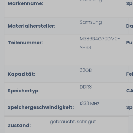
Markenname:
Sp
Samsung
Materialhersteller:
Da
M386B4G70DM0-
Teilenummer:
Pu
YH93
32GB
Kapazität
:
Fe
DDR3
Speichertyp
:
CA
1333 MHz
Speichergeschwindigkeit
:
Sp
gebraucht, sehr gut
Zustand: