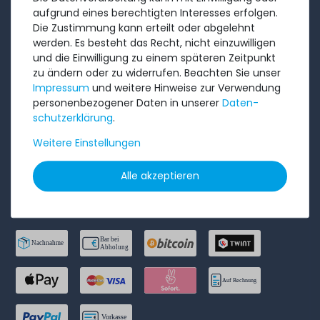
AGB
aufgrund eines berechtigten Interesses erfolgen.
Widerrufs­recht
Die Zustimmung kann erteilt oder abgelehnt
werden. Es besteht das Recht, nicht einzuwilligen
Batterieentsorgung
und die Einwilligung zu einem späteren Zeitpunkt
Datenschutzerklärung
zu ändern oder zu widerrufen. Beachten Sie unser
Impressum
und weitere Hinweise zur Verwendung
Barrierefreiheitserklärung
personenbezogener Daten in unserer
Daten­
Impressum
schutz­erklärung
.
Weitere Einstellungen
Bestellung widerrufen
Alle akzeptieren
ZAHLUNGSARTEN