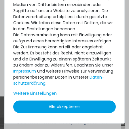
Medien von Drittanbietern einzubinden oder
Zugriffe auf unsere Website zu analysieren. Die
Datenverarbeitung erfolgt erst durch gesetzte
Cookies. Wir teilen diese Daten mit Dritten, die wir
Microsoft Windows Server 2025 User-CAL (5-Pack
in den Einstellungen benennen.
Benutzer-CAL Lizenz, OPL Volumenlizenz)
Die Datenverarbeitung kann mit Einwilligung oder
aufgrund eines berechtigten Interesses erfolgen.
Die Zustimmung kann erteilt oder abgelehnt
ca. 3-7 Tage*
werden. Es besteht das Recht, nicht einzuwilligen
213,74 € *
und die Einwilligung zu einem späteren Zeitpunkt
zu ändern oder zu widerrufen. Beachten Sie unser
Impressum
und weitere Hinweise zur Verwendung
personenbezogener Daten in unserer
Daten­
Mehr Zubehör anzeigen
schutz­erklärung
.
Weitere Einstellungen
Alle akzeptieren
Microsoft Windows Server 2025 User-CAL (10-Pack
Benutzer-CAL Lizenz, OPL Volumenlizenz)
Quick shipment for heavy-weigth servers