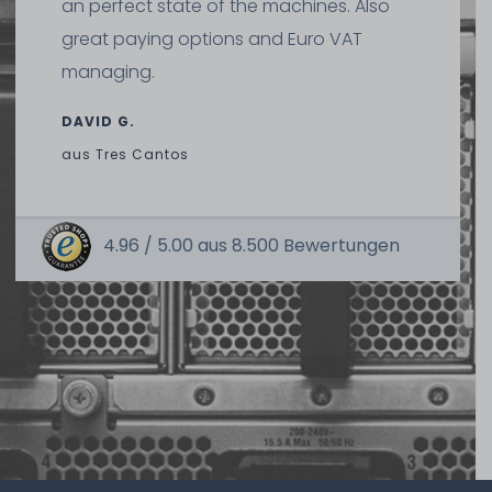
an perfect state of the machines. Also
ca. 3-7 Tage*
great paying options and Euro VAT
427,49 € *
managing.
DAVID G.
aus
Tres Cantos
4.96 /
5.00
aus
8.500
Bewertungen
Microsoft Windows Server 2025 Device-CAL (10-Pack
Gerät-CAL Lizenz, OPL Volumenlizenz)
ca. 3-7 Tage*
379,99 € *