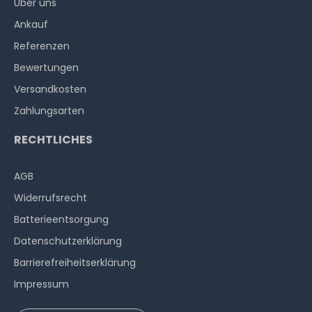
Über uns
ca. 3-7 Tage*
899,99 € *
Ankauf
Referenzen
Bewertungen
Versandkosten
Zahlungsarten
RECHTLICHES
Microsoft Windows Server 2025 Device-CAL (Single-Pack
Gerät-CAL Lizenz, OPL Volumenlizenz)
AGB
Widerrufs­recht
ca. 3-7 Tage*
Batterieentsorgung
39,99 € *
Datenschutzerklärung
Barrierefreiheitserklärung
Impressum