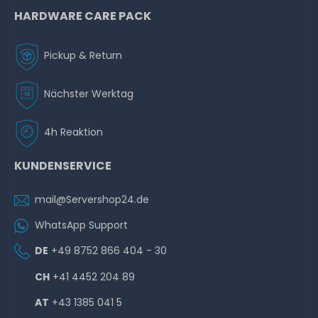
1.282,49 € *
HARDWARE CARE PACK
Pickup & Return
Nächster Werktag
4h Reaktion
Microsoft Windows Remote Desktop Services 2025
Device-CAL (Single-Pack Gerät-CAL Lizenz, OPL
Volumenlizenz)
KUNDENSERVICE
mail@Servershop24.de
ca. 3-7 Tage*
134,99 € *
WhatsApp Support
DE
+49 8752 866 404 - 30
CH
+41 4452 204 89
AT
+43 1385 041 5