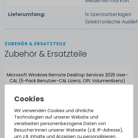
wiedervermarktet
Lieferumfang:
1x Lizenzunterlagen
(elektronische Auslie
ZUBEHÖR & ERSATZTEILE
Zubehör & Ersatzteile
Microsoft Windows Remote Desktop Services 2025 User-
CAL (5-Pack Benutzer-CAL Lizenz, OPL Volumenlizenz)
ca. 3-7 Tage*
641,24 € *
Wir verwenden Cookies und ähnliche
Technologien auf unserer Website und
verarbeiten personenbezogene Daten von
Besucher:innen unserer Webseite (z.B. IP-Adresse),
um z.B. Inhalte und Anzeigen zu personalisieren,