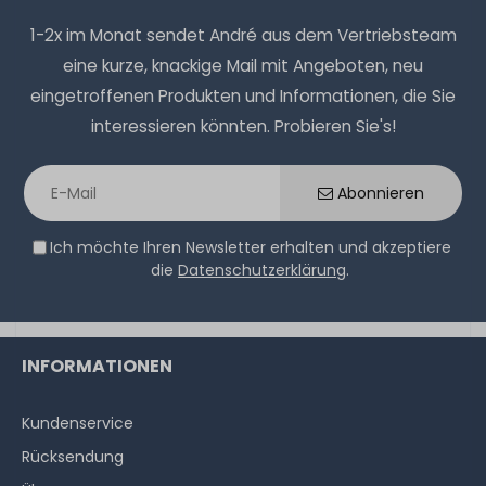
1-2x im Monat sendet André aus dem Vertriebsteam
eine kurze, knackige Mail mit Angeboten, neu
Microsoft Windows Server 2025 User-CAL (Single-Pack
eingetroffenen Produkten und Informationen, die Sie
Benutzer-CAL Lizenz, OPL Volumenlizenz)
interessieren könnten. Probieren Sie's!
ca. 3-7 Tage*
Abonnieren
44,99 € *
Ich möchte Ihren Newsletter erhalten und akzeptiere
die
Datenschutzerklärung
.
INFORMATIONEN
Microsoft Windows Server 2025 Device-CAL (25-Pack
Gerät-CAL Lizenz, OPL Volumenlizenz)
Kundenservice
Rücksendung