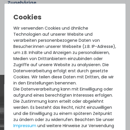
Zugehörige
Teilenummer(n):
Part No.:
SSDPFKKW010X7X1
Wir verwenden Cookies und ähnliche
Technologien auf unserer Website und
verarbeiten personenbezogene Daten von
Besucher:innen unserer Webseite (z.B. IP-Adresse),
Zustand:
gebraucht, sehr gut
um z.B. Inhalte und Anzeigen zu personalisieren,
Medien von Drittanbietern einzubinden oder
Lieferumfang:
1x Disk
Zugriffe auf unsere Website zu analysieren. Die
Datenverarbeitung erfolgt erst durch gesetzte
Cookies. Wir teilen diese Daten mit Dritten, die wir
in den Einstellungen benennen.
Die Datenverarbeitung kann mit Einwilligung oder
aufgrund eines berechtigten Interesses erfolgen.
Quick shipment for heavy-weigth servers
Die Zustimmung kann erteilt oder abgelehnt
werden. Es besteht das Recht, nicht einzuwilligen
an perfect state of the machines. Also
und die Einwilligung zu einem späteren Zeitpunkt
great paying options and Euro VAT
zu ändern oder zu widerrufen. Beachten Sie unser
Impressum
und weitere Hinweise zur Verwendung
managing.