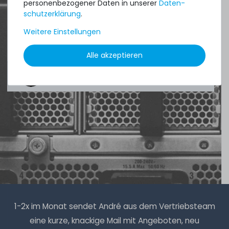
personenbezogener Daten in unserer
Daten­
schutz­erklärung
.
DAVID G.
Weitere Einstellungen
aus
Tres Cantos
Alle akzeptieren
4.96 /
5.00
aus
8.500
Bewertungen
1-2x im Monat sendet André aus dem Vertriebsteam
eine kurze, knackige Mail mit Angeboten, neu