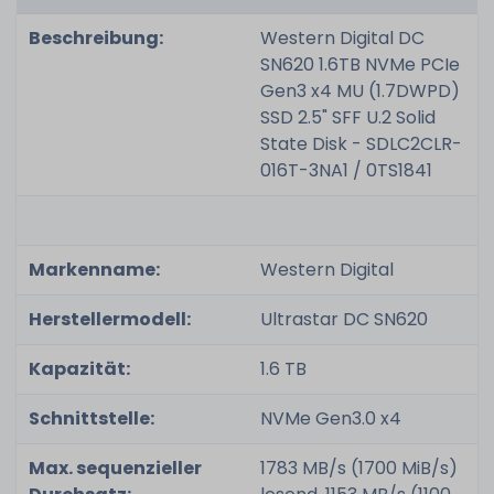
Beschreibung:
Western Digital DC
SN620 1.6TB NVMe PCIe
Gen3 x4 MU (1.7DWPD)
SSD 2.5" SFF U.2 Solid
State Disk - SDLC2CLR-
016T-3NA1 / 0TS1841
Markenname:
Western Digital
Herstellermodell:
Ultrastar DC SN620
Kapazität:
1.6 TB
Schnittstelle:
NVMe Gen3.0 x4
Max. sequenzieller
1783 MB/s (1700 MiB/s)