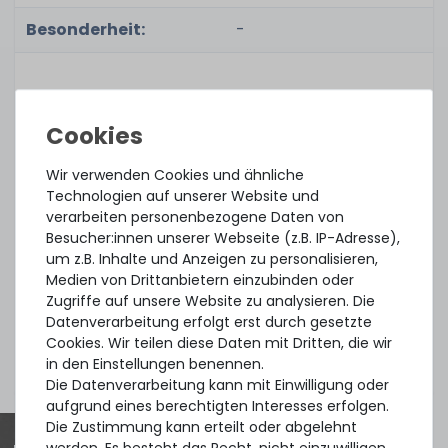
Besonderheit:
-
Zugehörige
Teilenummer(n):
Wir verwenden Cookies und ähnliche
Part No.:
0TS1841
Technologien auf unserer Website und
verarbeiten personenbezogene Daten von
Optional Part No.:
SDLC2CLR-016T-3NA1
Besucher:innen unserer Webseite (z.B. IP-Adresse),
um z.B. Inhalte und Anzeigen zu personalisieren,
Medien von Drittanbietern einzubinden oder
Zugriffe auf unsere Website zu analysieren. Die
Datenverarbeitung erfolgt erst durch gesetzte
Zustand:
gebraucht, sehr gut
Cookies. Wir teilen diese Daten mit Dritten, die wir
in den Einstellungen benennen.
Lieferumfang:
1x Disk
Die Datenverarbeitung kann mit Einwilligung oder
aufgrund eines berechtigten Interesses erfolgen.
Die Zustimmung kann erteilt oder abgelehnt
werden. Es besteht das Recht, nicht einzuwilligen