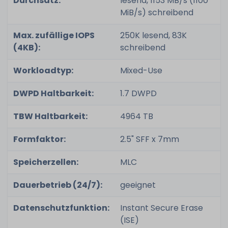
Durchsatz:
lesend, 1153 MB/s (1100
MiB/s) schreibend
Max. zufällige IOPS
250K lesend, 83K
(4KB):
schreibend
Workloadtyp:
Mixed-Use
DWPD Haltbarkeit:
1.7 DWPD
TBW Haltbarkeit:
4964 TB
Formfaktor:
2.5" SFF x 7mm
Speicherzellen:
MLC
Dauerbetrieb (24/7):
geeignet
Datenschutzfunktion:
Instant Secure Erase
(ISE)