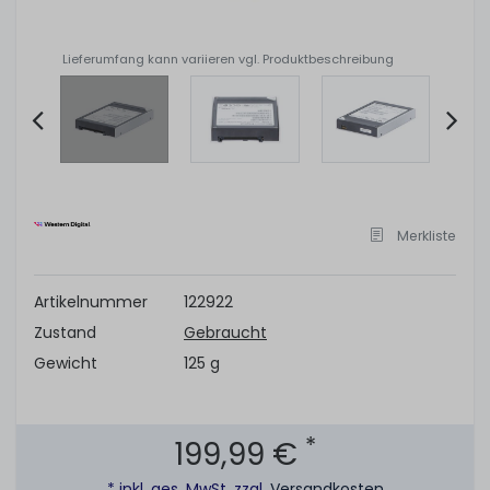
Lieferumfang kann variieren vgl. Produktbeschreibung
Item
2
of
Merkliste
6
Artikelnummer
122922
Zustand
Gebraucht
Gewicht
125 g
*
199,99 €
* inkl. ges. MwSt. zzgl.
Versandkosten