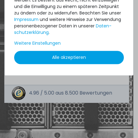
und die Einwilligung zu einem späteren Zeitpunkt
zu ändern oder zu widerrufen. Beachten Sie unser
Quick shipment for heavy-weigth servers
Impressum
und weitere Hinweise zur Verwendung
an perfect state of the machines. Also
personenbezogener Daten in unserer
Daten­
schutz­erklärung
.
great paying options and Euro VAT
Weitere Einstellungen
managing.
Alle akzeptieren
DAVID G.
aus
Tres Cantos
4.96 /
5.00
aus
8.500
Bewertungen