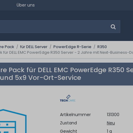
Über uns
re Pack
für DELL Server
PowerEdge R-Serie
R350
 für DELL EMC PowerEdge R350 Server - 2 Jahre mit Next-Business-D
e Pack für DELL EMC PowerEdge R350 Ser
und 5x9 Vor-Ort-Service
Artikelnummer
131300
Zustand
Neu
Gewicht
1 g