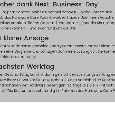
cher dank Next-Business-Day
 Stolpern kommt, heißt es: Schnell handeln! Solche Sorgen sind Si
ab das Hardware Care Pack erworben haben. Über Ihren Voucher
hluss erhalten, finden Sie sämtliche Hotlines, über die Sie unser
eichen können – und zwar rund um die Uhr.
t klarer Ansage
Kontaktaufnahme gemeldet, analysieren unsere Partner diese er
len eine Diagnose und schlagen dann eine Lösung vor. Sie könn
 Nächstes zu tun ist.
nächsten Werktag
en Geschäftstag kommt dann gemäß dem Leistungsumfang ei
 um Ihren Server vor Ort anzusehen. Zu den vereinbarten Servic
nd Schäden der Hardware beseitigen. Solange, bis die IT-Infrastr
t ist. Die Kosten sind vollständig im Rahmen des Hardware Care 
iert es
ack ist die ideale Ergänzung zur gesetzlichen Gewährleistung Ihr