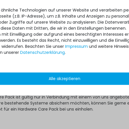
e Gebraucht-Server auf Nummer Sicher gehen will, kann das dan
 ähnliche Technologien auf unserer Website und verarbeiten 
ss-Day Hardware Care Packs mit nur wenigen Klicks tun:
eite (z.B. IP-Adresse), um z.B. Inhalte und Anzeigen zu personal
 Pack für passendes Modell auf Servershop24.de aussuchen
oder Zugriffe auf unsere Website zu analysieren. Die Datenverar
rvice-Variante mit der geeigneten Laufzeit auswählen
 diese Daten mit Dritten, die wir in den Einstellungen benennen.
 mit Einwilligung oder aufgrund eines berechtigten Interesses 
 nicht anders festgelegt, wird Ihr individuelles Hardware Care Pack
 werden. Es besteht das Recht, nicht einzuwilligen und die Einwil
 automatisch aktiviert.
u widerrufen. Beachten Sie unser
Impressum
und weitere Hinwei
?
n unserer
Daten­schutz­erklärung
.
ware Care Pack erweitert Ihren Schutz. Ihre gesetzlichen
hte und ggf. am Artikel vorhandene Garantien bleiben davon
ten im Falle eines Problems, unabhängig, ob ein Servicefall eintri
Alle akzeptieren
re Pack in Anspruch genommen wird, im Rahmen der jeweiligen
ch unsere Unterstützung.
re Pack ist gültig nur in Verbindung mit einem von uns angebo
 ihre bestehende Systeme absichern möchten, können Sie gerne 
ot für ein Hardware Care Pack bei uns einholen.