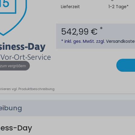
Lieferzeit
1-2 Tage*
*
542,99 €
* inkl. ges. MwSt. zzgl.
Versandkost
 zum vergrößern
riieren vgl. Produktbeschreibung
reibung
ness-Day