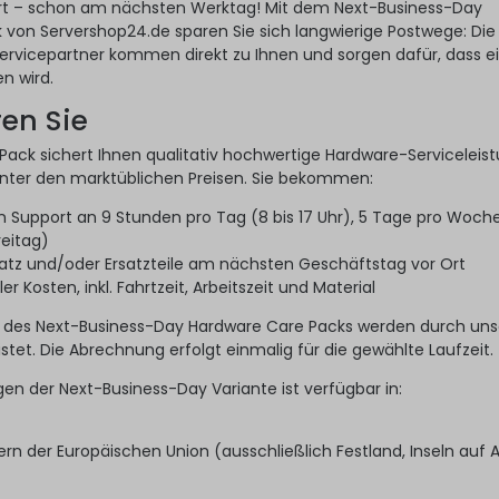
Ort – schon am nächsten Werktag! Mit dem Next-Business-Day
von Servershop24.de sparen Sie sich langwierige Postwege: Die
ervicepartner kommen direkt zu Ihnen und sorgen dafür, dass e
n wird.
ren Sie
ack sichert Ihnen qualitativ hochwertige Hardware-Serviceleis
unter den marktüblichen Preisen. Sie bekommen:
en Support an 9 Stunden pro Tag (8 bis 17 Uhr), 5 Tage pro Woch
reitag)
atz und/oder Ersatzteile am nächsten Geschäftstag vor Ort
r Kosten, inkl. Fahrtzeit, Arbeitszeit und Material
 des Next-Business-Day Hardware Care Packs werden durch un
stet. Die Abrechnung erfolgt einmalig für die gewählte Laufzeit.
gen der Next-Business-Day Variante ist verfügbar in:
rn der Europäischen Union (ausschließlich Festland, Inseln auf 