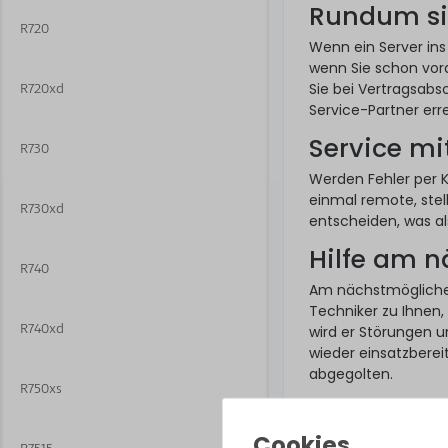
Rundum si
R720
Wenn ein Server ins
wenn Sie schon vor
Sie bei Vertragsabsc
R720xd
Service-Partner err
Service mi
R730
Werden Fehler per 
einmal remote, stel
R730xd
entscheiden, was als
Hilfe am 
R740
Am nächstmöglich
Techniker zu Ihnen,
R740xd
wird er Störungen u
wieder einsatzberei
abgegolten.
R750xs
So funktion
Ein Hardware Care P