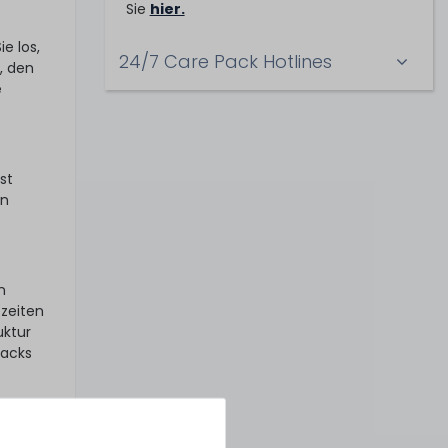
Sie
hier.
e los,
24/7 Care Pack Hotlines
, den
e
st
en
n
ezeiten
uktur
Packs
er