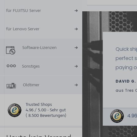
für FUJITSU Server
für Lenovo Server
Software-Lizenzen
Quick sh
perfect 
Sonstiges
paying o
DAVID G.
Oldtimer
aus
Tres 
Trusted Shops
4.96 / 5.00 - Sehr gut
4.96
( 8.500 Bewertungen)