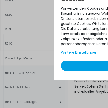
R7515
Ware. Wer für sein
Wir verwenden Cookies und
unseres Next-Busine
Besucher:innen unserer Webs
R820
Hardware Care
Drittanbietern einzubinden 
gewünschte Se
gesetzte Cookies. Wir teilen
Die Datenverarbeitung kann
R930
Und bestellen! Falls
kann erteilt oder abgelehnt
Tage nach Lieferung
Zeitpunkt zu ändern oder z
Was noch
personenbezogener Daten i
R940
Weitere Einstellungen
Das angebotene Hard
Gewährleistungsrec
PowerEdge T-Serie
unberührt. Sie erhal
ob das Hardware Ca
Regelungen natürli
für GIGABYTE Server
Dieses Hardware Ca
Server. Sofern Sie
für HP | HPE Server
individuelles Angeb
für HP | HPE Storages