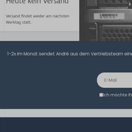
Heute kein Versand
Versand findet wieder am nächsten
Werktag statt.
1-2x im Monat sendet André aus dem Vertriebsteam eine 
Ich möchte Ih