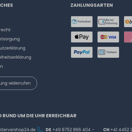
ICHES
ZAHLUNGSARTEN
­recht
ntsorgung
utzerklärung
eiheitserklärung
um
lung widerrufen
D RUND UM DIE UHR ERREICHBAR
@Servershop24.de
DE
+49 8752 866 404 -
CH
+41 4452 