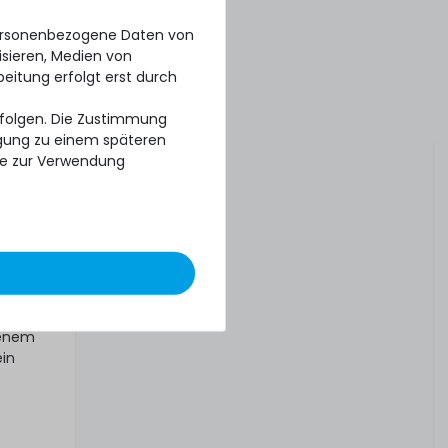
k
personenbezogene Daten von
isieren, Medien von
beitung erfolgt erst durch
erfolgen. Die Zustimmung
 drei
ligung zu einem späteren
se zur Verwendung
tt oder
tenem
ein