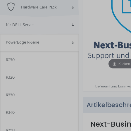
Hardware Care Pack
für DELL Server
PowerEdge R-Serie
R230
Klicken
R320
Lieferumfang kann va
R330
Artikelbesch
R340
Next-Busi
R350