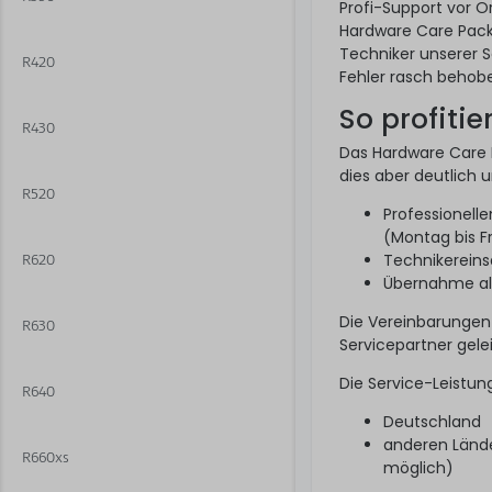
Profi-Support vor 
Hardware Care Pack 
Techniker unserer S
R420
Fehler rasch behobe
So profitie
R430
Das Hardware Care P
dies aber deutlich 
R520
Professionell
(Montag bis F
Technikereins
R620
Übernahme alle
Die Vereinbarungen
R630
Servicepartner gelei
Die Service-Leistun
R640
Deutschland
anderen Lände
R660xs
möglich)