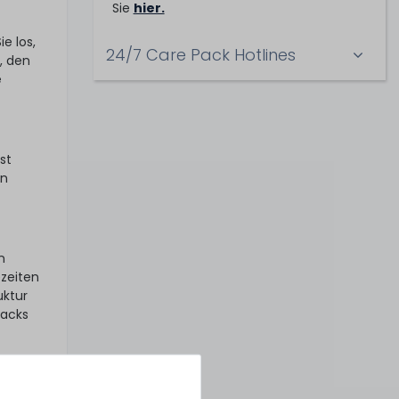
Sie
hier.
e los,
24/7 Care Pack Hotlines
, den
e
st
en
n
ezeiten
uktur
Packs
er