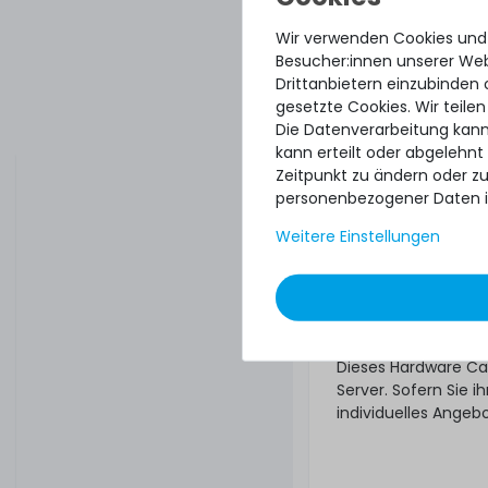
Ware. Wer für sein
Wir verwenden Cookies und
unseres Next-Busine
Besucher:innen unserer Webs
Hardware Care
Drittanbietern einzubinden 
gewünschte Se
gesetzte Cookies. Wir teilen
Die Datenverarbeitung kann
Und bestellen! Falls
kann erteilt oder abgelehnt
Tage nach Lieferung
Zeitpunkt zu ändern oder z
Was noch
personenbezogener Daten i
Weitere Einstellungen
Das angebotene Hard
Gewährleistungsrec
unberührt. Sie erhal
ob das Hardware Ca
Regelungen natürli
Dieses Hardware Ca
Server. Sofern Sie
individuelles Angeb