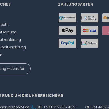
ICHES
ZAHLUNGSARTEN
­recht
ntsorgung
utzerklärung
eiheitserklärung
um
lung widerrufen
D RUND UM DIE UHR ERREICHBAR
@Servershop24.de
DE
+49 8752 866 404 -
CH
+41 4452 