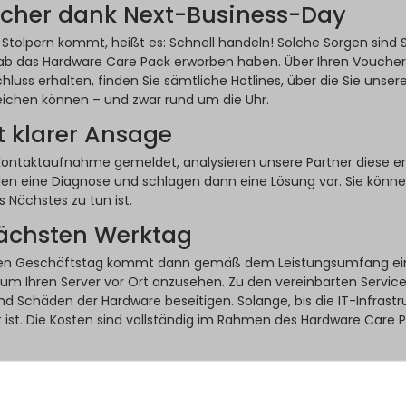
cher dank Next-Business-Day
 Stolpern kommt, heißt es: Schnell handeln! Solche Sorgen sind Si
ab das Hardware Care Pack erworben haben. Über Ihren Voucher
hluss erhalten, finden Sie sämtliche Hotlines, über die Sie unser
eichen können – und zwar rund um die Uhr.
t klarer Ansage
Kontaktaufnahme gemeldet, analysieren unsere Partner diese er
len eine Diagnose und schlagen dann eine Lösung vor. Sie könn
 Nächstes zu tun ist.
nächsten Werktag
en Geschäftstag kommt dann gemäß dem Leistungsumfang ei
 um Ihren Server vor Ort anzusehen. Zu den vereinbarten Servic
nd Schäden der Hardware beseitigen. Solange, bis die IT-Infrastr
t ist. Die Kosten sind vollständig im Rahmen des Hardware Care 
iert es
ack ist die ideale Ergänzung zur gesetzlichen Gewährleistung Ihr