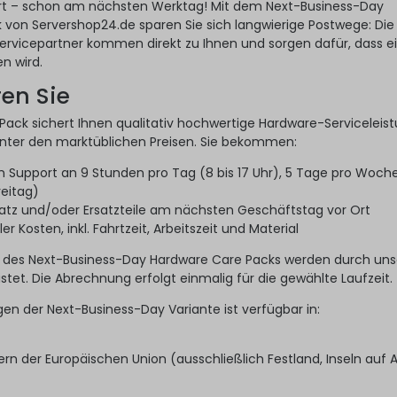
Ort – schon am nächsten Werktag! Mit dem Next-Business-Day
von Servershop24.de sparen Sie sich langwierige Postwege: Die
ervicepartner kommen direkt zu Ihnen und sorgen dafür, dass e
n wird.
ren Sie
ack sichert Ihnen qualitativ hochwertige Hardware-Serviceleis
unter den marktüblichen Preisen. Sie bekommen:
en Support an 9 Stunden pro Tag (8 bis 17 Uhr), 5 Tage pro Woch
reitag)
atz und/oder Ersatzteile am nächsten Geschäftstag vor Ort
r Kosten, inkl. Fahrtzeit, Arbeitszeit und Material
 des Next-Business-Day Hardware Care Packs werden durch un
stet. Die Abrechnung erfolgt einmalig für die gewählte Laufzeit.
gen der Next-Business-Day Variante ist verfügbar in:
rn der Europäischen Union (ausschließlich Festland, Inseln auf 