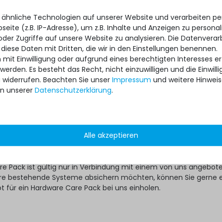
e Gebraucht-Server auf Nummer Sicher gehen will, kann das dan
 ähnliche Technologien auf unserer Website und verarbeiten 
ss-Day Hardware Care Packs mit nur wenigen Klicks tun:
eite (z.B. IP-Adresse), um z.B. Inhalte und Anzeigen zu personal
 Pack für passendes Modell auf Servershop24.de aussuchen
oder Zugriffe auf unsere Website zu analysieren. Die Datenverar
rvice-Variante mit der geeigneten Laufzeit auswählen
 diese Daten mit Dritten, die wir in den Einstellungen benennen.
 mit Einwilligung oder aufgrund eines berechtigten Interesses 
 nicht anders festgelegt, wird Ihr individuelles Hardware Care Pack
 werden. Es besteht das Recht, nicht einzuwilligen und die Einwil
 automatisch aktiviert.
u widerrufen. Beachten Sie unser
Impressum
und weitere Hinwei
?
n unserer
Daten­schutz­erklärung
.
ware Care Pack erweitert Ihren Schutz. Ihre gesetzlichen
hte und ggf. am Artikel vorhandene Garantien bleiben davon
ten im Falle eines Problems, unabhängig, ob ein Servicefall eintri
Alle akzeptieren
re Pack in Anspruch genommen wird, im Rahmen der jeweiligen
ch unsere Unterstützung.
re Pack ist gültig nur in Verbindung mit einem von uns angebo
 ihre bestehende Systeme absichern möchten, können Sie gerne 
ot für ein Hardware Care Pack bei uns einholen.