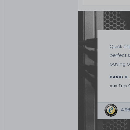
Quick sh
perfect 
paying o
DAVID G.
aus
Tres 
4.96