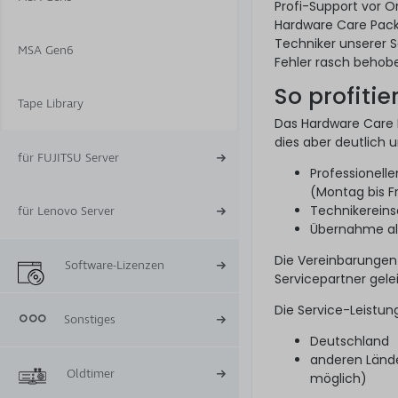
Profi-Support vor 
Hardware Care Pack 
Techniker unserer S
MSA Gen6
Fehler rasch behobe
So profitie
Tape Library
Das Hardware Care P
dies aber deutlich 
für FUJITSU Server
Professionell
(Montag bis F
Technikereins
für Lenovo Server
Übernahme alle
Die Vereinbarungen
Software-Lizenzen
Servicepartner gelei
Die Service-Leistun
Sonstiges
Deutschland
anderen Lände
Oldtimer
möglich)