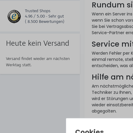
Rundum si
Trusted Shops
Wenn ein Server ins
4.96 / 5.00 - Sehr gut
wenn Sie schon vor
( 8.500 Bewertungen)
Sie bei Vertragsabsc
Service-Partner err
Heute kein Versand
Service mi
Werden Fehler per 
Versand findet wieder am nächsten
einmal remote, stel
Werktag statt.
entscheiden, was als
Hilfe am 
Am nächstmöglich
Techniker zu Ihnen,
wird er Störungen u
wieder einsatzberei
abgegolten.
So funktion
Ein Hardware Care P