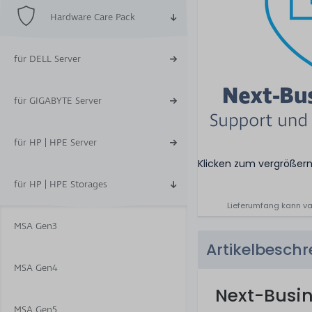
Hardware Care Pack
für DELL Server
für GIGABYTE Server
für HP | HPE Server
Klicken zum vergrößer
für HP | HPE Storages
Lieferumfang kann va
MSA Gen3
Artikelbesch
MSA Gen4
Next-Busi
MSA Gen5