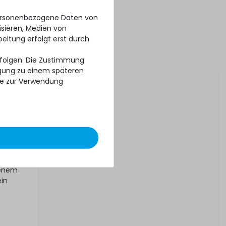
k
personenbezogene Daten von
isieren, Medien von
beitung erfolgt erst durch
erfolgen. Die Zustimmung
 drei
ligung zu einem späteren
se zur Verwendung
tt oder
tenem
ein