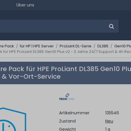
Über uns
re Pack
für HP | HPE Server
ProLiant DL-Serie
DL385
Gen10 Pl
für HPE ProLiant DL385 Gen10 Plus v2 - 3 Jahre 24/7 Support & 4h Re
e Pack für HPE ProLiant DL385 Gen10 Plu
t & Vor-Ort-Service
Artikelnummer
135546
Zustand
Neu
Gewicht
1 g