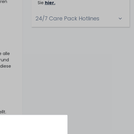
eren
Sie
hier.
24/7 Care Pack Hotlines
 alle
 rund
 diese
lt.
er