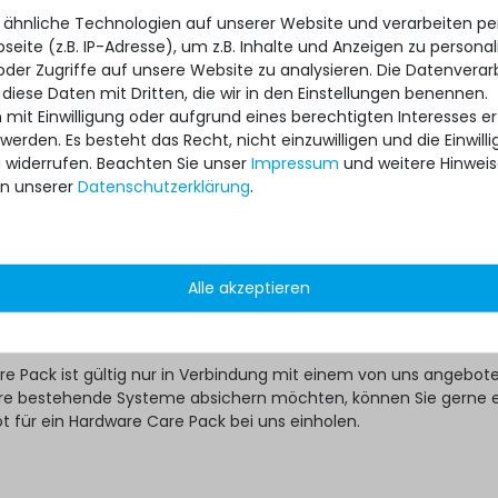
e Gebraucht-Server auf Nummer Sicher gehen will, kann das dan
 ähnliche Technologien auf unserer Website und verarbeiten 
dware Care Pack mit nur wenigen Klicks tun:
eite (z.B. IP-Adresse), um z.B. Inhalte und Anzeigen zu personal
oder Zugriffe auf unsere Website zu analysieren. Die Datenverar
 Pack für passendes Modell auf Servershop24.de aussuchen
 diese Daten mit Dritten, die wir in den Einstellungen benennen.
rvice-Variante mit der geeigneten Laufzeit auswählen
 mit Einwilligung oder aufgrund eines berechtigten Interesses 
 werden. Es besteht das Recht, nicht einzuwilligen und die Einwil
 nicht anders festgelegt, wird Ihr individuelles Hardware Care Pack
u widerrufen. Beachten Sie unser
Impressum
und weitere Hinwei
 automatisch aktiviert.
n unserer
Daten­schutz­erklärung
.
?
ware Care Pack erweitert Ihren Schutz. Ihre gesetzlichen
hte und ggf. am Artikel vorhandene Garantien bleiben davon
Alle akzeptieren
ten im Falle eines Problems, unabhängig, ob ein Servicefall eintri
re Pack in Anspruch genommen wird, im Rahmen der jeweiligen
ch unsere Unterstützung.
re Pack ist gültig nur in Verbindung mit einem von uns angebo
 ihre bestehende Systeme absichern möchten, können Sie gerne 
ot für ein Hardware Care Pack bei uns einholen.