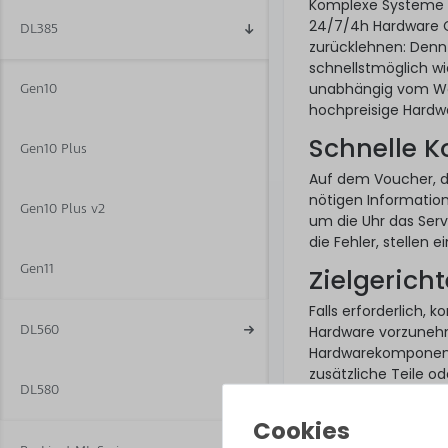
Komplexe Systeme k
24/7/4h Hardware Ca
DL385
zurücklehnen: Denn 
schnellstmöglich wi
unabhängig vom War
Gen10
hochpreisige Hardwa
Schnelle 
Gen10 Plus
Auf dem Voucher, de
nötigen Information
Gen10 Plus v2
um die Uhr das Serv
die Fehler, stellen
Gen11
Zielgerich
Falls erforderlich, 
DL560
Hardware vorzunehm
Hardwarekomponenten
zusätzliche Teile o
DL580
So funktion
Ein Hardware Care P