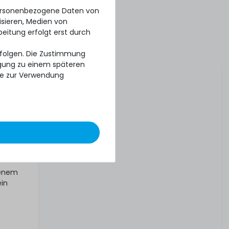
k
personenbezogene Daten von
isieren, Medien von
beitung erfolgt erst durch
erfolgen. Die Zustimmung
ligung zu einem späteren
 drei
se zur Verwendung
tt oder
tenem
ein