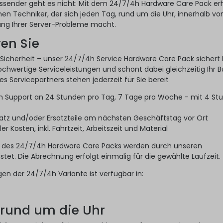
ssender geht es nicht: Mit dem 24/7/4h Hardware Care Pack er
nen Techniker, der sich jeden Tag, rund um die Uhr, innerhalb vo
ung Ihrer Server-Probleme macht.
ren Sie
Sicherheit – unser 24/7/4h Service Hardware Care Pack sichert
hochwertige Serviceleistungen und schont dabei gleichzeitig Ihr B
s Servicepartners stehen jederzeit für Sie bereit
en Support an 24 Stunden pro Tag, 7 Tage pro Woche - mit 4 St
atz und/oder Ersatzteile am nächsten Geschäftstag vor Ort
r Kosten, inkl. Fahrtzeit, Arbeitszeit und Material
 des 24/7/4h Hardware Care Packs werden durch unseren
stet. Die Abrechnung erfolgt einmalig für die gewählte Laufzeit.
gen der 24/7/4h Variante ist verfügbar in:
 rund um die Uhr