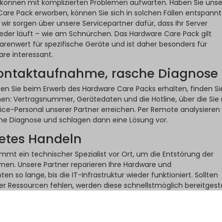
önnen mit komplizierten Problemen aufwarten. Haben Sie uns
re Pack erworben, können Sie sich in solchen Fällen entspannt
wir sorgen über unsere Servicepartner dafür, dass Ihr Server
eder läuft – wie am Schnürchen. Das Hardware Care Pack gilt
enwert für spezifische Geräte und ist daher besonders für
re interessant.
Kontaktaufnahme, rasche Diagnose
n Sie beim Erwerb des Hardware Care Packs erhalten, finden Sie
en: Vertragsnummer, Gerätedaten und die Hotline, über die Sie
ice-Personal unserer Partner erreichen. Per Remote analysieren
 eine Diagnose und schlagen dann eine Lösung vor.
tetes Handeln
kommt ein technischer Spezialist vor Ort, um die Entstörung der
en. Unsere Partner reparieren Ihre Hardware und
 so lange, bis die IT-Infrastruktur wieder funktioniert. Sollten
der Ressourcen fehlen, werden diese schnellstmöglich bereitgestel
iert es
ack ist die ideale Ergänzung zur gesetzlichen Gewährleistung Ihr