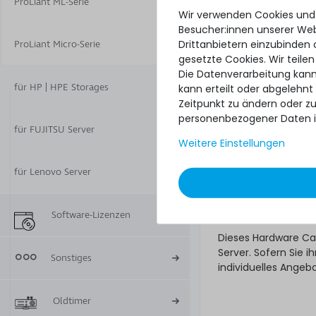
ProLiant ML-Serie
Ware. Wer für sein
Wir verwenden Cookies und
unseres 24/7/4h Har
Besucher:innen unserer Webs
Drittanbietern einzubinden 
ProLiant Micro-Serie
Hardware Care
gesetzte Cookies. Wir teilen
gewünschte Se
Die Datenverarbeitung kann
für HP | HPE Storages
kann erteilt oder abgelehnt
Und bestellen! Falls
Zeitpunkt zu ändern oder z
Tage nach Lieferung
personenbezogener Daten i
Was noch
für FUJITSU Server
Weitere Einstellungen
Das angebotene Hard
Gewährleistungsrec
für Lenovo Server
unberührt. Sie erhal
ob das Hardware Ca
Regelungen natürli
Software-Lizenzen
Dieses Hardware Ca
Server. Sofern Sie
Sonstiges
individuelles Angeb
Oldtimer