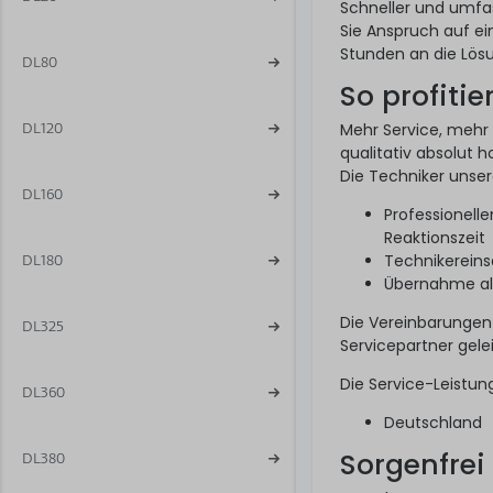
Schneller und umfa
Sie Anspruch auf ei
Stunden an die Lös
DL80
So profitie
DL120
Mehr Service, mehr 
qualitativ absolut 
Die Techniker unsere
DL160
Professionell
Reaktionszeit
Technikereins
DL180
Übernahme alle
Die Vereinbarungen
DL325
Servicepartner gelei
Die Service-Leistun
DL360
Deutschland
Sorgenfrei
DL380