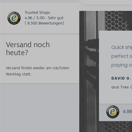
Trusted Shops
4.96 / 5.00 - Sehr gut
( 8.500 Bewertungen)
Versand noch
Quick sh
heute?
perfect 
paying o
Versand findet wieder am nächsten
Werktag statt.
DAVID G.
aus
Tres 
4.96