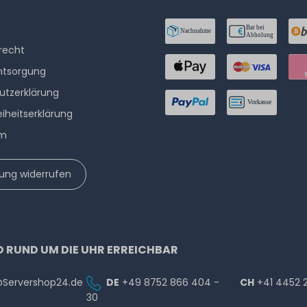
­recht
ntsorgung
utzerklärung
eiheitserklärung
um
lung widerrufen
D RUND UM DIE UHR ERREICHBAR
@Servershop24.de
DE
+49 8752 866 404 -
CH
+41 4452 
30