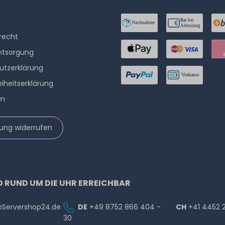
­recht
ntsorgung
utzerklärung
eiheitserklärung
um
lung widerrufen
D RUND UM DIE UHR ERREICHBAR
@Servershop24.de
DE
+49 8752 866 404 -
CH
+41 4452 
30