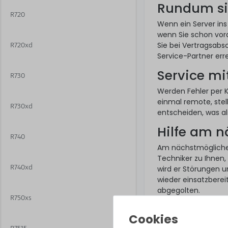
Rundum si
R720
Wenn ein Server ins
wenn Sie schon vor
Sie bei Vertragsabsc
R720xd
Service-Partner err
Service mi
R730
Werden Fehler per 
einmal remote, stel
R730xd
entscheiden, was als
Hilfe am 
R740
Am nächstmöglich
Techniker zu Ihnen,
R740xd
wird er Störungen u
wieder einsatzberei
abgegolten.
R750xs
So funktion
Ein Hardware Care P