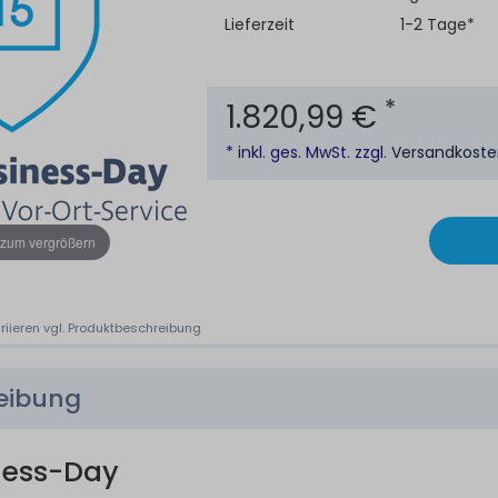
Lieferzeit
1-2 Tage*
*
1.820,99 €
* inkl. ges. MwSt. zzgl.
Versandkost
 zum vergrößern
riieren vgl. Produktbeschreibung
reibung
ness-Day