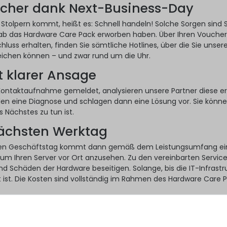
cher dank Next-Business-Day
 Stolpern kommt, heißt es: Schnell handeln! Solche Sorgen sind Si
ab das Hardware Care Pack erworben haben. Über Ihren Voucher
hluss erhalten, finden Sie sämtliche Hotlines, über die Sie unser
eichen können – und zwar rund um die Uhr.
t klarer Ansage
Kontaktaufnahme gemeldet, analysieren unsere Partner diese er
len eine Diagnose und schlagen dann eine Lösung vor. Sie könn
 Nächstes zu tun ist.
nächsten Werktag
en Geschäftstag kommt dann gemäß dem Leistungsumfang ei
 um Ihren Server vor Ort anzusehen. Zu den vereinbarten Servic
nd Schäden der Hardware beseitigen. Solange, bis die IT-Infrastr
t ist. Die Kosten sind vollständig im Rahmen des Hardware Care 
iert es
ack ist die ideale Ergänzung zur gesetzlichen Gewährleistung Ihr