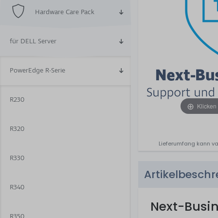
Hardware Care Pack
für DELL Server
PowerEdge R-Serie
R230
Klicken
R320
Lieferumfang kann va
R330
Artikelbesch
R340
Next-Busi
R350