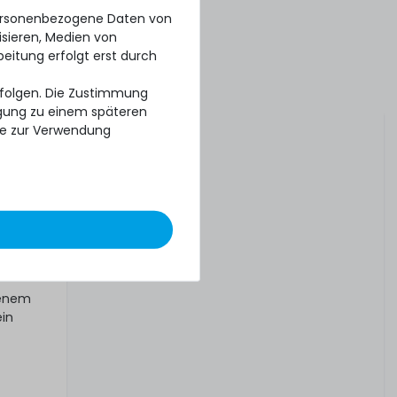
k
personenbezogene Daten von
isieren, Medien von
beitung erfolgt erst durch
erfolgen. Die Zustimmung
ligung zu einem späteren
 drei
se zur Verwendung
tt oder
tenem
ein