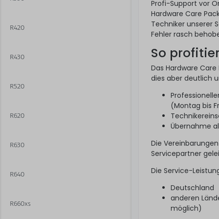
Profi-Support vor 
Hardware Care Pack 
Techniker unserer S
R420
Fehler rasch behobe
So profitie
R430
Das Hardware Care P
dies aber deutlich 
R520
Professionell
(Montag bis F
Technikereins
R620
Übernahme alle
Die Vereinbarungen
R630
Servicepartner gelei
Die Service-Leistun
R640
Deutschland
anderen Lände
R660xs
möglich)