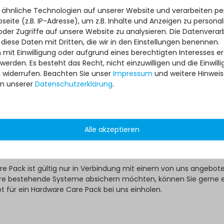
e Gebraucht-Server auf Nummer Sicher gehen will, kann das dan
 ähnliche Technologien auf unserer Website und verarbeiten 
ss-Day Hardware Care Packs mit nur wenigen Klicks tun:
eite (z.B. IP-Adresse), um z.B. Inhalte und Anzeigen zu personal
oder Zugriffe auf unsere Website zu analysieren. Die Datenverar
 Pack für passendes Modell auf Servershop24.de aussuchen
 diese Daten mit Dritten, die wir in den Einstellungen benennen.
rvice-Variante mit der geeigneten Laufzeit auswählen
 mit Einwilligung oder aufgrund eines berechtigten Interesses 
 werden. Es besteht das Recht, nicht einzuwilligen und die Einwil
 nicht anders festgelegt, wird Ihr individuelles Hardware Care Pack
u widerrufen. Beachten Sie unser
Impressum
und weitere Hinwei
 automatisch aktiviert.
n unserer
Daten­schutz­erklärung
.
?
ware Care Pack erweitert Ihren Schutz. Ihre gesetzlichen
hte und ggf. am Artikel vorhandene Garantien bleiben davon
Alle akzeptieren
ten im Falle eines Problems, unabhängig, ob ein Servicefall eintri
re Pack in Anspruch genommen wird, im Rahmen der jeweiligen
ch unsere Unterstützung.
re Pack ist gültig nur in Verbindung mit einem von uns angebo
 ihre bestehende Systeme absichern möchten, können Sie gerne 
ot für ein Hardware Care Pack bei uns einholen.