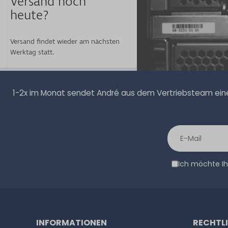
Versand noch
heute?
Versand findet wieder am nächsten
Werktag statt.
1-2x im Monat sendet André aus dem Vertriebsteam eine 
Ich möchte Ih
INFORMATIONEN
RECHTL