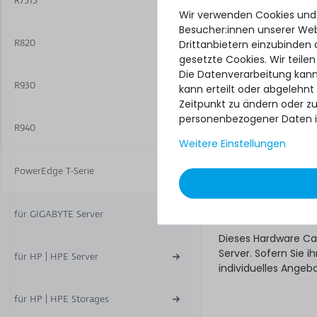
R7515
Ware. Wer für sein
Wir verwenden Cookies und
unseres Next-Busine
Besucher:innen unserer Webs
R820
Drittanbietern einzubinden 
Hardware Care
gesetzte Cookies. Wir teilen
gewünschte Se
Die Datenverarbeitung kann
R930
kann erteilt oder abgelehnt
Und bestellen! Falls
Zeitpunkt zu ändern oder z
Tage nach Lieferung
personenbezogener Daten i
Was noch
R940
Weitere Einstellungen
Das angebotene Hard
Gewährleistungsrec
PowerEdge T-Serie
unberührt. Sie erhal
ob das Hardware Ca
Regelungen natürli
für GIGABYTE Server
Dieses Hardware Ca
Server. Sofern Sie
für HP | HPE Server
individuelles Angeb
für HP | HPE Storages