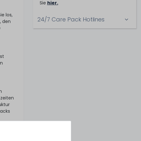
Sie
hier.
e los,
24/7 Care Pack Hotlines
, den
e
st
en
n
ezeiten
uktur
Packs
er