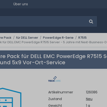
Über uns
re Pack
für DELL Server
PowerEdge R-Serie
R7515
 für DELL EMC PowerEdge R7515 Server - 5 Jahre mit Next-Business-D
e Pack für DELL EMC PowerEdge R7515 Se
und 5x9 Vor-Ort-Service
Artikelnummer
126086
Zustand
Neu
Gewicht
1 g