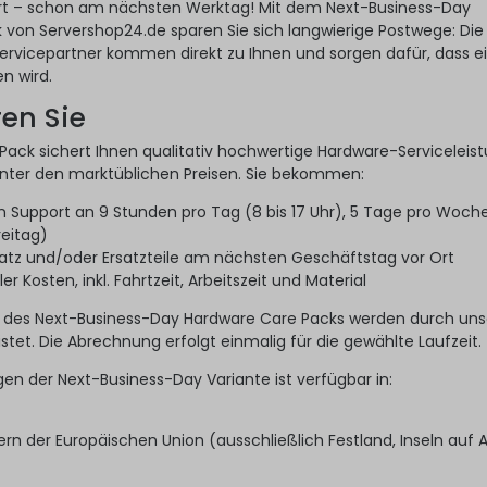
Ort – schon am nächsten Werktag! Mit dem Next-Business-Day
von Servershop24.de sparen Sie sich langwierige Postwege: Die
ervicepartner kommen direkt zu Ihnen und sorgen dafür, dass e
n wird.
ren Sie
ack sichert Ihnen qualitativ hochwertige Hardware-Serviceleis
unter den marktüblichen Preisen. Sie bekommen:
en Support an 9 Stunden pro Tag (8 bis 17 Uhr), 5 Tage pro Woch
reitag)
atz und/oder Ersatzteile am nächsten Geschäftstag vor Ort
r Kosten, inkl. Fahrtzeit, Arbeitszeit und Material
 des Next-Business-Day Hardware Care Packs werden durch un
stet. Die Abrechnung erfolgt einmalig für die gewählte Laufzeit.
gen der Next-Business-Day Variante ist verfügbar in:
rn der Europäischen Union (ausschließlich Festland, Inseln auf 