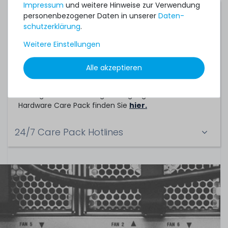
Impressum
und weitere Hinweise zur Verwendung
Servicepartner
personenbezogener Daten in unserer
Daten­
schutz­erklärung
.
Dieses Hardware Care Pack ein Service der
Weitere Einstellungen
TechCare Solutions GmbH
Birkenweg 25
Alle akzeptieren
65623 Hahnstätten
Die allgemeinen Vertragsbedingungen zu diesem
Hardware Care Pack finden Sie
hier.
24/7 Care Pack Hotlines