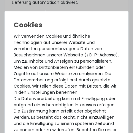
Lieferung automatisch aktiviert.
Was noch?
Das angebotene Hardware Care Pack erweitert Ihren
Schutz. Ihre gesetzlichen Gewährleistungsrechte
und ggf. am Artikel vorhandene Garantien bleiben
Wir verwenden Cookies und ähnliche
davon unberührt. Sie erhalten im Falle eines
Technologien auf unserer Website und
Problems, unabhängig, ob ein Servicefall eintritt
verarbeiten personenbezogene Daten von
oder ob das Hardware Care Pack in Anspruch
Besucher:innen unserer Webseite (z.B. IP-Adresse),
genommen wird, im Rahmen der jeweiligen
um z.B. Inhalte und Anzeigen zu personalisieren,
Regelungen natürlich unsere Unterstützung.
Medien von Drittanbietern einzubinden oder
Zugriffe auf unsere Website zu analysieren. Die
Dieses Hardware Care Pack ist gültig nur in
Datenverarbeitung erfolgt erst durch gesetzte
Verbindung mit einem von uns angebotenem
Cookies. Wir teilen diese Daten mit Dritten, die wir
Server. Sofern Sie ihre bestehende Systeme
in den Einstellungen benennen.
absichern möchten, können Sie gerne ein
Die Datenverarbeitung kann mit Einwilligung oder
individuelles Angebot für ein Hardware Care Pack bei
aufgrund eines berechtigten Interesses erfolgen.
uns einholen.
Die Zustimmung kann erteilt oder abgelehnt
werden. Es besteht das Recht, nicht einzuwilligen
und die Einwilligung zu einem späteren Zeitpunkt
zu ändern oder zu widerrufen. Beachten Sie unser