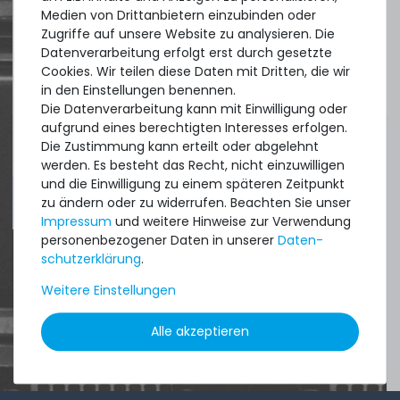
an perfect state of the machines. Also
Medien von Drittanbietern einzubinden oder
great paying options and Euro VAT
Zugriffe auf unsere Website zu analysieren. Die
Datenverarbeitung erfolgt erst durch gesetzte
managing.
Cookies. Wir teilen diese Daten mit Dritten, die wir
in den Einstellungen benennen.
DAVID G.
Die Datenverarbeitung kann mit Einwilligung oder
aufgrund eines berechtigten Interesses erfolgen.
aus
Tres Cantos
Die Zustimmung kann erteilt oder abgelehnt
werden. Es besteht das Recht, nicht einzuwilligen
und die Einwilligung zu einem späteren Zeitpunkt
4.96 /
5.00
aus
8.500
Bewertungen
zu ändern oder zu widerrufen. Beachten Sie unser
Impressum
und weitere Hinweise zur Verwendung
personenbezogener Daten in unserer
Daten­
schutz­erklärung
.
Weitere Einstellungen
Alle akzeptieren