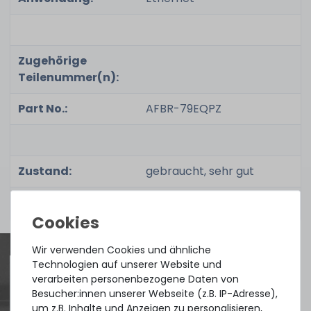
Zugehörige
Teilenummer(n):
Part No.:
AFBR-79EQPZ
Zustand:
gebraucht, sehr gut
Lieferumfang:
1x Transceiver
Wir verwenden Cookies und ähnliche
Technologien auf unserer Website und
verarbeiten personenbezogene Daten von
Besucher:innen unserer Webseite (z.B. IP-Adresse),
Quick shipment for heavy-weigth servers
um z.B. Inhalte und Anzeigen zu personalisieren,