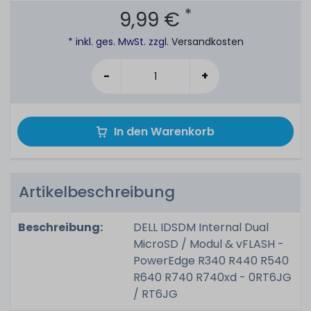
*
9,99 €
* inkl. ges. MwSt. zzgl.
Versandkosten
-
+
In den Warenkorb
Artikelbeschreibung
Beschreibung:
DELL IDSDM Internal Dual
MicroSD / Modul & vFLASH -
PowerEdge R340 R440 R540
R640 R740 R740xd - 0RT6JG
/ RT6JG