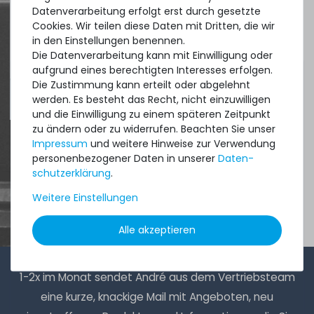
Datenverarbeitung erfolgt erst durch gesetzte
DAVID G.
Cookies. Wir teilen diese Daten mit Dritten, die wir
aus
Tres Cantos
in den Einstellungen benennen.
Die Datenverarbeitung kann mit Einwilligung oder
aufgrund eines berechtigten Interesses erfolgen.
Die Zustimmung kann erteilt oder abgelehnt
4.96 /
5.00
aus
8.500
Bewertungen
werden. Es besteht das Recht, nicht einzuwilligen
und die Einwilligung zu einem späteren Zeitpunkt
zu ändern oder zu widerrufen. Beachten Sie unser
Impressum
und weitere Hinweise zur Verwendung
personenbezogener Daten in unserer
Daten­
schutz­erklärung
.
Weitere Einstellungen
Alle akzeptieren
1-2x im Monat sendet André aus dem Vertriebsteam
eine kurze, knackige Mail mit Angeboten, neu