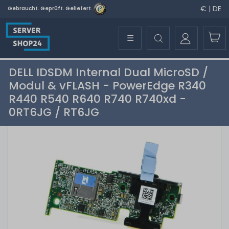
€ | DE
Gebraucht. Geprüft. Geliefert.
☰
DELL IDSDM Internal Dual MicroSD /
Modul & vFLASH - PowerEdge R340
R440 R540 R640 R740 R740xd -
0RT6JG / RT6JG