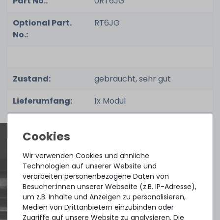
Part No.:
0RT6JG
Optional Part.
RT6JG
No.:
Zustand:
gebraucht, sehr gut
Lieferumfang:
1x Modul
Wir verwenden Cookies und ähnliche
Quick shipment for heavy-weigth servers
Technologien auf unserer Website und
verarbeiten personenbezogene Daten von
an perfect state of the machines. Also
Besucher:innen unserer Webseite (z.B. IP-Adresse),
great paying options and Euro VAT
um z.B. Inhalte und Anzeigen zu personalisieren,
Medien von Drittanbietern einzubinden oder
managing.
Zugriffe auf unsere Website zu analysieren. Die