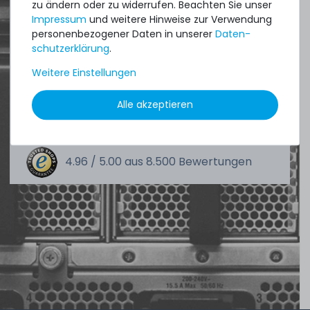
zu ändern oder zu widerrufen. Beachten Sie unser
an perfect state of the machines. Also
Impressum
und weitere Hinweise zur Verwendung
great paying options and Euro VAT
personenbezogener Daten in unserer
Daten­
schutz­erklärung
.
managing.
Weitere Einstellungen
DAVID G.
Alle akzeptieren
aus
Tres Cantos
4.96 /
5.00
aus
8.500
Bewertungen