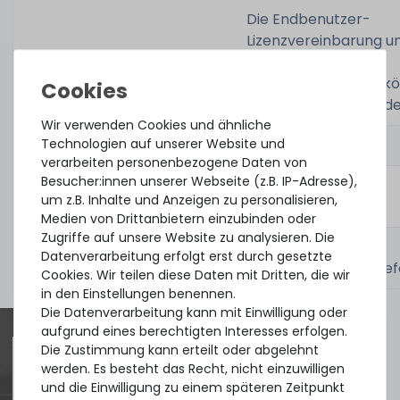
Die Endbenutzer-
Lizenzvereinbarung u
Software-
Lizenzbedingungen k
hier
abgerufen werde
Wir verwenden Cookies und ähnliche
Technologien auf unserer Website und
verarbeiten personenbezogene Daten von
Besucher:innen unserer Webseite (z.B. IP-Adresse),
Zustand:
gebraucht,
um z.B. Inhalte und Anzeigen zu personalisieren,
wiedervermarktet
Medien von Drittanbietern einzubinden oder
Zugriffe auf unsere Website zu analysieren. Die
Lieferumfang:
1x Lizenzunterlagen
Datenverarbeitung erfolgt erst durch gesetzte
(elektronische Auslie
Cookies. Wir teilen diese Daten mit Dritten, die wir
in den Einstellungen benennen.
Die Datenverarbeitung kann mit Einwilligung oder
aufgrund eines berechtigten Interesses erfolgen.
Die Zustimmung kann erteilt oder abgelehnt
werden. Es besteht das Recht, nicht einzuwilligen
Quick shipment for heavy-weigth servers
und die Einwilligung zu einem späteren Zeitpunkt