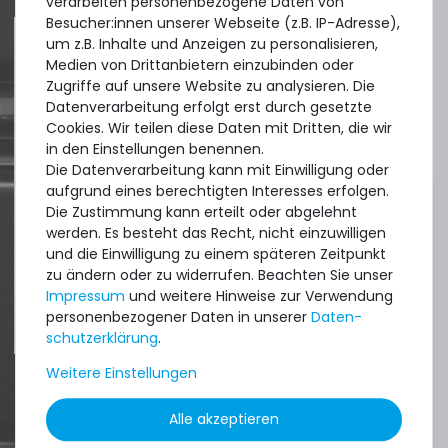
verarbeiten personenbezogene Daten von
Besucher:innen unserer Webseite (z.B. IP-Adresse),
um z.B. Inhalte und Anzeigen zu personalisieren,
Medien von Drittanbietern einzubinden oder
Quick shipment for heavy-weigth servers
Zugriffe auf unsere Website zu analysieren. Die
an perfect state of the machines. Also
Datenverarbeitung erfolgt erst durch gesetzte
Cookies. Wir teilen diese Daten mit Dritten, die wir
great paying options and Euro VAT
in den Einstellungen benennen.
managing.
Die Datenverarbeitung kann mit Einwilligung oder
aufgrund eines berechtigten Interesses erfolgen.
DAVID G.
Die Zustimmung kann erteilt oder abgelehnt
werden. Es besteht das Recht, nicht einzuwilligen
aus
Tres Cantos
und die Einwilligung zu einem späteren Zeitpunkt
zu ändern oder zu widerrufen. Beachten Sie unser
Impressum
und weitere Hinweise zur Verwendung
personenbezogener Daten in unserer
Daten­
4.96 /
5.00
aus
8.500
Bewertungen
schutz­erklärung
.
Weitere Einstellungen
Alle akzeptieren