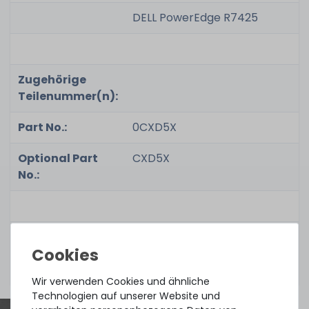
DELL PowerEdge R7425
Zugehörige
Teilenummer(n):
Part No.:
0CXD5X
Optional Part
CXD5X
No.:
Zustand:
gebraucht, sehr gut
Lieferumfang:
1x Kabel
Wir verwenden Cookies und ähnliche
Technologien auf unserer Website und