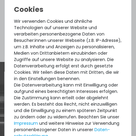
Zustand:
neu, originalverpackt
Wir verwenden Cookies und ähnliche
Technologien auf unserer Website und
Lieferumfang:
1x Adapter mit High Profile
verarbeiten personenbezogene Daten von
Besucher:innen unserer Webseite (z.B. IP-Adresse),
Slotblende, 1x Low Profile
um z.B. Inhalte und Anzeigen zu personalisieren,
Slotblende
Medien von Drittanbietern einzubinden oder
Zugriffe auf unsere Website zu analysieren. Die
Datenverarbeitung erfolgt erst durch gesetzte
Cookies. Wir teilen diese Daten mit Dritten, die wir
in den Einstellungen benennen.
Die Datenverarbeitung kann mit Einwilligung oder
Quick shipment for heavy-weigth servers
aufgrund eines berechtigten Interesses erfolgen.
an perfect state of the machines. Also
Die Zustimmung kann erteilt oder abgelehnt
werden. Es besteht das Recht, nicht einzuwilligen
great paying options and Euro VAT
und die Einwilligung zu einem späteren Zeitpunkt
managing.
zu ändern oder zu widerrufen. Beachten Sie unser
Impressum
und weitere Hinweise zur Verwendung
personenbezogener Daten in unserer
Daten­
DAVID G.
schutz­erklärung
.