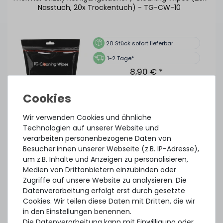
Nasstuch, 20x Trockentuch) - TG-CW-10
20
Stück sofort lieferbar
1-2 Tage*
8,90 € *
1
Stück
Wir verwenden Cookies und ähnliche
Technologien auf unserer Website und
verarbeiten personenbezogene Daten von
SERVERSHOP24 Wärmeleitpaste / Thermal Paste - 1.5g
Besucher:innen unserer Webseite (z.B. IP-Adresse),
Tube, >5.15W/m-k
um z.B. Inhalte und Anzeigen zu personalisieren,
Medien von Drittanbietern einzubinden oder
Zugriffe auf unsere Website zu analysieren. Die
Datenverarbeitung erfolgt erst durch gesetzte
391
Stück sofort lieferbar
Cookies. Wir teilen diese Daten mit Dritten, die wir
1-2 Tage*
in den Einstellungen benennen.
2,99 € *
Die Datenverarbeitung kann mit Einwilligung oder