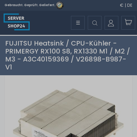
€ | DE
Gebraucht. Geprüft. Geliefert.
☰
FUJITSU Heatsink / CPU-Kühler -
PRIMERGY RX100 S8, RX1330 M1 / M2 /
M3 - A3C40159369 / V26898-B987-
V1