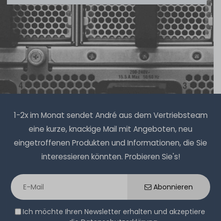
14
Stück sofort lieferbar
1-2 Tage*
17,90 € *
6
Gramm
| 2.983,33 € / Kilogramm
1-2x im Monat sendet André aus dem Vertriebsteam
eine kurze, knackige Mail mit Angeboten, neu
eingetroffenen Produkten und Informationen, die Sie
Thermal Grizzly Aeronaut Wärmeleitpaste / Thermal
interessieren könnten. Probieren Sie's!
Paste - 1.5ml Tube - TG-A-015-R
Abonnieren
32
Stück sofort lieferbar
Ich möchte Ihren Newsletter erhalten und akzeptiere
1-2 Tage*