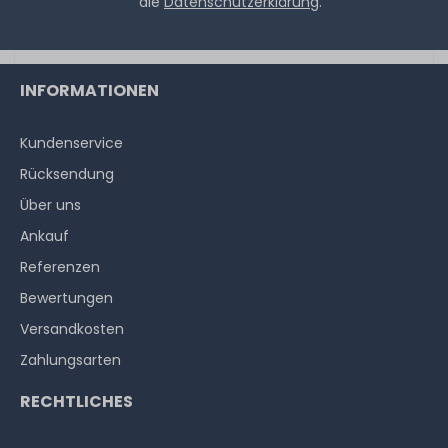
die
Datenschutzerklärung
.
6,90 € *
3.9
Gramm
| 1.769,23 € / Kilogramm
INFORMATIONEN
Kundenservice
Rücksendung
Über uns
Ankauf
Referenzen
Bewertungen
Versandkosten
Zahlungsarten
RECHTLICHES