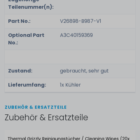
Teilenummer(n):
Part No.:
V26898-B987-V1
Optional Part
A3C40159369
No.:
Zustand:
gebraucht, sehr gut
Lieferumfang:
1x Kühler
ZUBEHÖR & ERSATZTEILE
Zubehör & Ersatzteile
Thermal Grizzly Reinigungstücher / Cleaning Wipes (20x