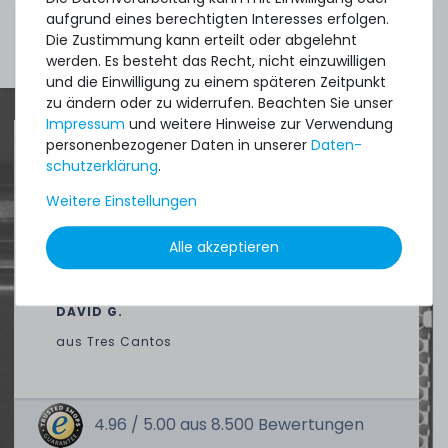
1.5
Gramm
| 1.993,33 € / Kilogramm
aufgrund eines berechtigten Interesses erfolgen.
Mehr Zubehör anzeigen
Die Zustimmung kann erteilt oder abgelehnt
werden. Es besteht das Recht, nicht einzuwilligen
und die Einwilligung zu einem späteren Zeitpunkt
Thermal Grizzly Duronaut Wärmeleitpaste / Thermal
zu ändern oder zu widerrufen. Beachten Sie unser
Paste - 2g Tube - TG-D-002-R
Impressum
und weitere Hinweise zur Verwendung
personenbezogener Daten in unserer
Daten­
schutz­erklärung
.
Quick shipment for heavy-weigth servers
7
Stück sofort lieferbar
Weitere Einstellungen
an perfect state of the machines. Also
1-2 Tage*
great paying options and Euro VAT
9,90 € *
Alle akzeptieren
2
Gramm
| 4.950,00 € / Kilogramm
managing.
DAVID G.
aus
Tres Cantos
4.96 /
5.00
aus
8.500
Bewertungen
Thermal Grizzly Duronaut Wärmeleitpaste / Thermal
Paste - 6g Tube - TG-D-006-R