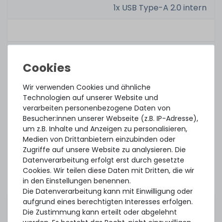
1x USB Type-A 2.0 intern
Formfaktor:
19" Rack x 1HE
Tiefe:
762mm
Wir verwenden Cookies und ähnliche
Gewicht:
11.8kg
Technologien auf unserer Website und
verarbeiten personenbezogene Daten von
Besucher:innen unserer Webseite (z.B. IP-Adresse),
um z.B. Inhalte und Anzeigen zu personalisieren,
Medien von Drittanbietern einzubinden oder
Remote
FUJITSU iRMC S4
Zugriffe auf unsere Website zu analysieren. Die
Management:
Remote Management
Datenverarbeitung erfolgt erst durch gesetzte
(Standard Version)
Cookies. Wir teilen diese Daten mit Dritten, die wir
in den Einstellungen benennen.
Sonstige
-
Die Datenverarbeitung kann mit Einwilligung oder
Ausstattung:
aufgrund eines berechtigten Interesses erfolgen.
Die Zustimmung kann erteilt oder abgelehnt