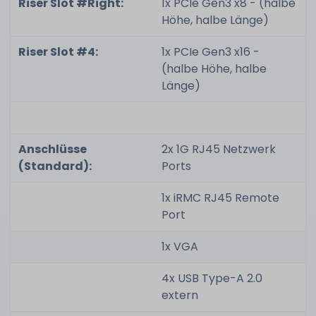
Riser Slot #Right:
1x PCIe Gen3 x8 - (halbe
Höhe, halbe Länge)
Riser Slot #4:
1x PCIe Gen3 x16 -
(halbe Höhe, halbe
Länge)
Anschlüsse
2x 1G RJ45 Netzwerk
(Standard):
Ports
1x iRMC RJ45 Remote
Port
1x VGA
4x USB Type-A 2.0
extern