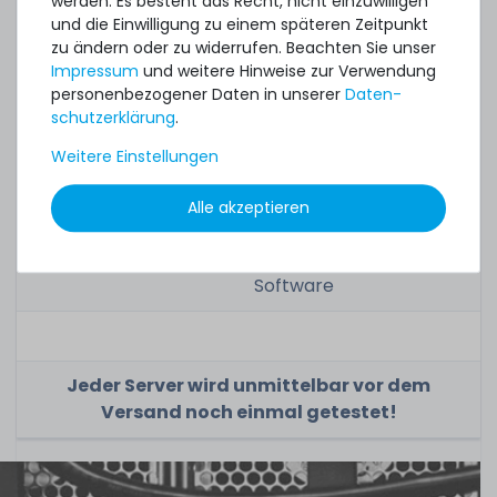
werden. Es besteht das Recht, nicht einzuwilligen
und die Einwilligung zu einem späteren Zeitpunkt
zu ändern oder zu widerrufen. Beachten Sie unser
Zustand:
gebraucht, sehr gut,
Impressum
und weitere Hinweise zur Verwendung
staubfrei,
personenbezogener Daten in unserer
Daten­
Gebrauchsspuren
schutz­erklärung
.
vorhanden
Weitere Einstellungen
Lieferumfang:
funktionstüchtiger
Server exklusive
Alle akzeptieren
Zubehör wie
Blindblenden oder
Software
Jeder Server wird unmittelbar vor dem
Versand noch einmal getestet!