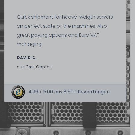
Quick shipment for heavy-weigth servers
an perfect state of the machines. Also
great paying options and Euro VAT
managing.
DAVID G.
aus
Tres Cantos
4.96 /
5.00
aus
8.500
Bewertungen