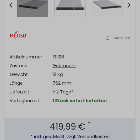
Item
2
of
Merkliste
11
Artikelnummer
131128
Zustand
Gebraucht
Gewicht
12 Kg
Länge
762 mm
Lieferzeit
1-2 Tage*
Verfügbarkeit
1 Stück sofort lieferbar
*
419,99 €
* inkl. ges. MwSt. zzgl.
Versandkosten