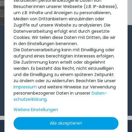
verarbeiten personenbezogene Daten von
Besucher:innen unserer Webseite (z.B. IP-Adresse),
um z.B. Inhalte und Anzeigen zu personalisieren,
Medien von Drittanbietern einzubinden oder
Zugriffe auf unsere Website zu analysieren. Die
Datenverarbeitung erfolgt erst durch gesetzte
Cookies. Wir teilen diese Daten mit Dritten, die wir
1-2x im Monat sendet André aus dem Vertriebsteam
in den Einstellungen benennen.
eine kurze, knackige Mail mit Angeboten, neu
Die Datenverarbeitung kann mit Einwilligung oder
eingetroffenen Produkten und Informationen, die Sie
aufgrund eines berechtigten Interesses erfolgen.
Die Zustimmung kann erteilt oder abgelehnt
interessieren könnten. Probieren Sie's!
werden. Es besteht das Recht, nicht einzuwilligen
und die Einwilligung zu einem späteren Zeitpunkt
Abonnieren
zu ändern oder zu widerrufen. Beachten Sie unser
Impressum
und weitere Hinweise zur Verwendung
personenbezogener Daten in unserer
Daten­
Ich möchte Ihren Newsletter erhalten und akzeptiere
schutz­erklärung
.
die
Datenschutzerklärung
.
Weitere Einstellungen
Alle akzeptieren
INFORMATIONEN