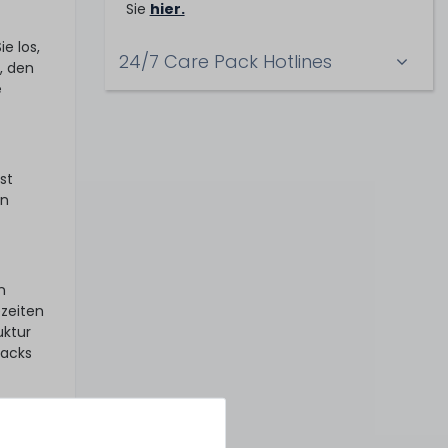
Sie
hier.
e los,
24/7 Care Pack Hotlines
, den
e
st
en
n
ezeiten
uktur
Packs
er