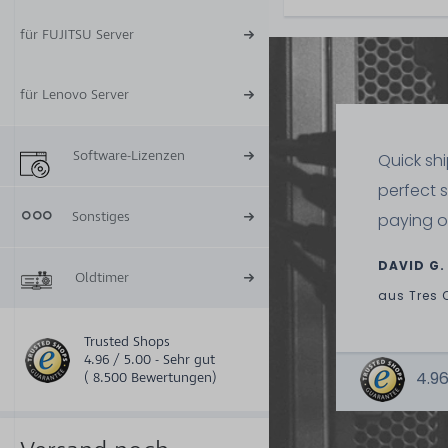
für FUJITSU Server
für Lenovo Server
Software-Lizenzen
Quick sh
perfect 
Sonstiges
paying o
DAVID G.
Oldtimer
aus
Tres 
Trusted Shops
4.96 / 5.00 - Sehr gut
4.96
( 8.500 Bewertungen)