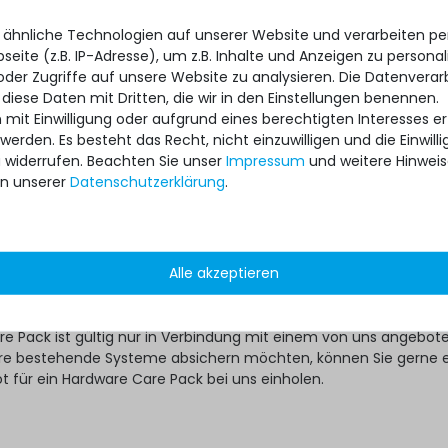
e Gebraucht-Server auf Nummer Sicher gehen will, kann das dan
 ähnliche Technologien auf unserer Website und verarbeiten 
ss-Day Hardware Care Packs mit nur wenigen Klicks tun:
eite (z.B. IP-Adresse), um z.B. Inhalte und Anzeigen zu personal
 Pack für passendes Modell auf Servershop24.de aussuchen
oder Zugriffe auf unsere Website zu analysieren. Die Datenverar
rvice-Variante mit der geeigneten Laufzeit auswählen
 diese Daten mit Dritten, die wir in den Einstellungen benennen.
 mit Einwilligung oder aufgrund eines berechtigten Interesses 
 nicht anders festgelegt, wird Ihr individuelles Hardware Care Pack
 werden. Es besteht das Recht, nicht einzuwilligen und die Einwil
 automatisch aktiviert.
u widerrufen. Beachten Sie unser
Impressum
und weitere Hinwei
?
n unserer
Daten­schutz­erklärung
.
ware Care Pack erweitert Ihren Schutz. Ihre gesetzlichen
hte und ggf. am Artikel vorhandene Garantien bleiben davon
ten im Falle eines Problems, unabhängig, ob ein Servicefall eintri
Alle akzeptieren
re Pack in Anspruch genommen wird, im Rahmen der jeweiligen
ch unsere Unterstützung.
re Pack ist gültig nur in Verbindung mit einem von uns angebo
 ihre bestehende Systeme absichern möchten, können Sie gerne 
ot für ein Hardware Care Pack bei uns einholen.