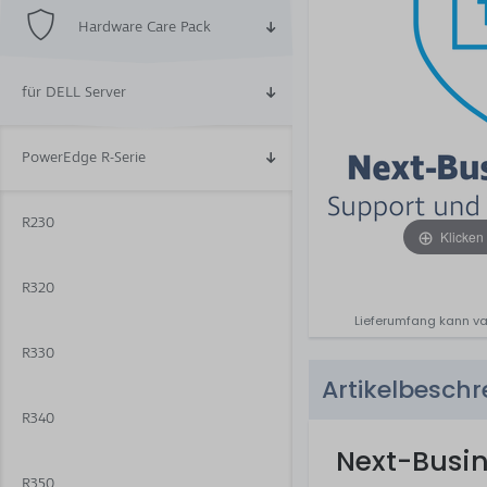
Hardware Care Pack
für DELL Server
PowerEdge R-Serie
R230
Klicken
R320
Lieferumfang kann va
R330
Artikelbesch
R340
Next-Busi
R350