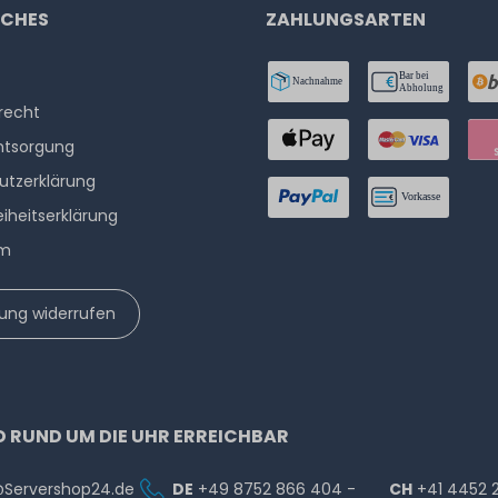
ICHES
ZAHLUNGSARTEN
­recht
ntsorgung
utzerklärung
eiheitserklärung
um
lung widerrufen
D RUND UM DIE UHR ERREICHBAR
@Servershop24.de
DE
+49 8752 866 404 -
CH
+41 4452 