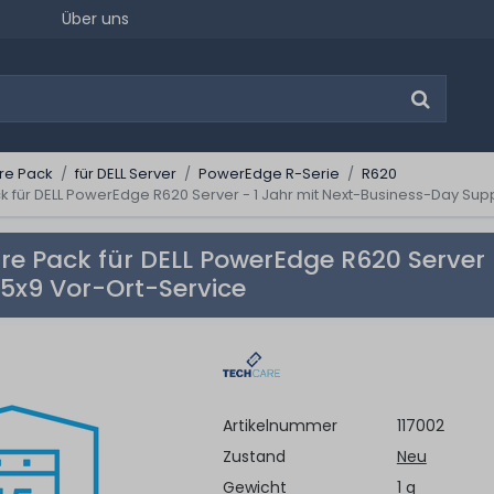
Über uns
re Pack
für DELL Server
PowerEdge R-Serie
R620
 für DELL PowerEdge R620 Server - 1 Jahr mit Next-Business-Day Sup
e Pack für DELL PowerEdge R620 Server 
5x9 Vor-Ort-Service
Artikelnummer
117002
Zustand
Neu
Gewicht
1 g