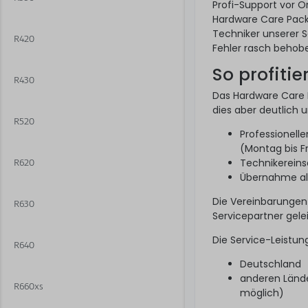
Profi-Support vor 
Hardware Care Pack 
Techniker unserer S
R420
Fehler rasch behobe
So profitie
R430
Das Hardware Care P
dies aber deutlich 
R520
Professionell
(Montag bis F
Technikereins
R620
Übernahme alle
Die Vereinbarungen
R630
Servicepartner gelei
Die Service-Leistun
R640
Deutschland
anderen Lände
R660xs
möglich)