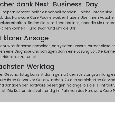
cher dank Next-Business-Day
 Stolpern kommt, heißt es: Schnell handeln! Solche Sorgen sind Si
ab das Hardware Care Pack erworben haben. Über Ihren Voucher
hluss erhalten, finden Sie sämtliche Hotlines, über die Sie unser
eichen können – und zwar rund um die Uhr.
t klarer Ansage
Kontaktaufnahme gemeldet, analysieren unsere Partner diese er
len eine Diagnose und schlagen dann eine Lösung vor. Sie könn
 Nächstes zu tun ist.
nächsten Werktag
en Geschäftstag kommt dann gemäß dem Leistungsumfang ei
 um Ihren Server vor Ort anzusehen. Zu den vereinbarten Servic
nd Schäden der Hardware beseitigen. Solange, bis die IT-Infrastr
t ist. Die Kosten sind vollständig im Rahmen des Hardware Care 
iert es
ack ist die ideale Ergänzung zur gesetzlichen Gewährleistung Ihr