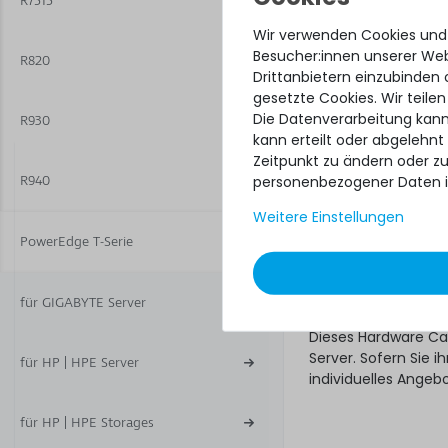
R7515
Ware. Wer für sein
Wir verwenden Cookies und
unseres Next-Busine
Besucher:innen unserer Webs
R820
Hardware Care
Drittanbietern einzubinden 
gewünschte Se
gesetzte Cookies. Wir teilen
Die Datenverarbeitung kann
R930
Und bestellen! Falls
kann erteilt oder abgelehnt
Tage nach Lieferung
Zeitpunkt zu ändern oder z
Was noch
personenbezogener Daten i
R940
Weitere Einstellungen
Das angebotene Hard
Gewährleistungsrec
PowerEdge T-Serie
unberührt. Sie erhal
ob das Hardware Ca
Regelungen natürli
für GIGABYTE Server
Dieses Hardware Ca
Server. Sofern Sie
für HP | HPE Server
individuelles Angeb
für HP | HPE Storages