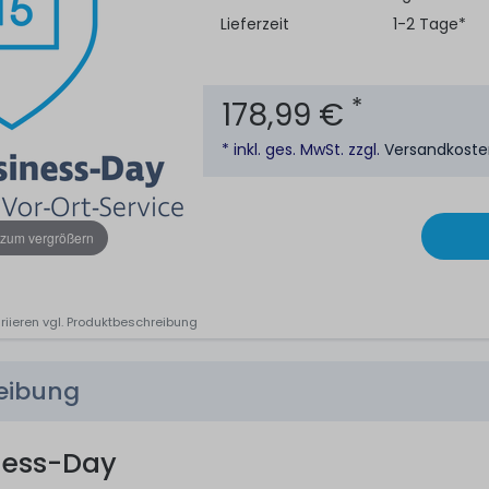
Lieferzeit
1-2 Tage*
*
178,99 €
* inkl. ges. MwSt. zzgl.
Versandkost
 zum vergrößern
riieren vgl. Produktbeschreibung
reibung
ness-Day