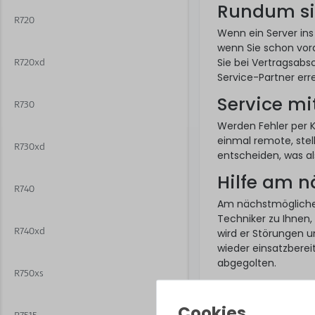
Rundum si
R720
Wenn ein Server ins
wenn Sie schon vor
Sie bei Vertragsabsc
R720xd
Service-Partner err
Service mi
R730
Werden Fehler per 
einmal remote, stel
R730xd
entscheiden, was als
Hilfe am 
R740
Am nächstmöglich
Techniker zu Ihnen,
R740xd
wird er Störungen u
wieder einsatzberei
abgegolten.
R750xs
So funktion
Ein Hardware Care P