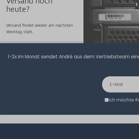
Versand noch
heute?
Versand findet wieder am nächsten
Werktag statt.
1-2x im Monat sendet André aus dem Vertriebsteam eine 
Ich möchte Ih