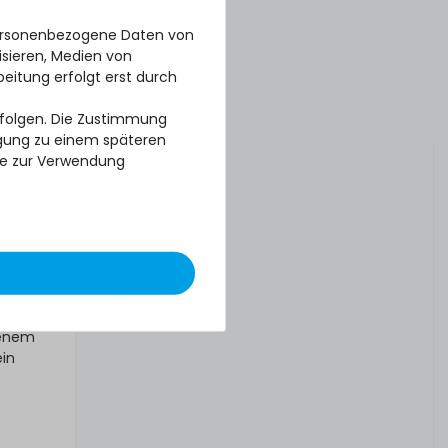
k
personenbezogene Daten von
isieren, Medien von
beitung erfolgt erst durch
erfolgen. Die Zustimmung
 drei
ligung zu einem späteren
se zur Verwendung
tt oder
tenem
ein