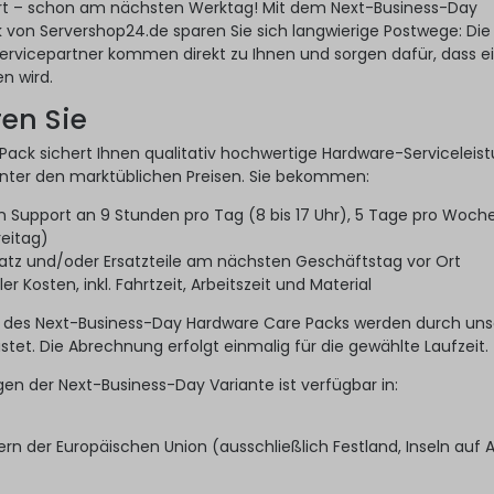
Ort – schon am nächsten Werktag! Mit dem Next-Business-Day
von Servershop24.de sparen Sie sich langwierige Postwege: Die
ervicepartner kommen direkt zu Ihnen und sorgen dafür, dass e
n wird.
ren Sie
ack sichert Ihnen qualitativ hochwertige Hardware-Serviceleis
unter den marktüblichen Preisen. Sie bekommen:
en Support an 9 Stunden pro Tag (8 bis 17 Uhr), 5 Tage pro Woch
reitag)
atz und/oder Ersatzteile am nächsten Geschäftstag vor Ort
r Kosten, inkl. Fahrtzeit, Arbeitszeit und Material
 des Next-Business-Day Hardware Care Packs werden durch un
stet. Die Abrechnung erfolgt einmalig für die gewählte Laufzeit.
gen der Next-Business-Day Variante ist verfügbar in:
rn der Europäischen Union (ausschließlich Festland, Inseln auf 