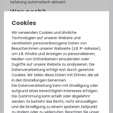
Lieferung automatisch aktiviert.
Was noch?
Das angebotene Hardware Care Pack erweitert Ihren
Schutz. Ihre gesetzlichen Gewährleistungsrechte
und ggf. am Artikel vorhandene Garantien bleiben
Wir verwenden Cookies und ähnliche
davon unberührt. Sie erhalten im Falle eines
Technologien auf unserer Website und
Problems, unabhängig, ob ein Servicefall eintritt
verarbeiten personenbezogene Daten von
oder ob das Hardware Care Pack in Anspruch
Besucher:innen unserer Webseite (z.B. IP-Adresse),
genommen wird, im Rahmen der jeweiligen
um z.B. Inhalte und Anzeigen zu personalisieren,
Regelungen natürlich unsere Unterstützung.
Medien von Drittanbietern einzubinden oder
Zugriffe auf unsere Website zu analysieren. Die
Dieses Hardware Care Pack ist gültig nur in
Datenverarbeitung erfolgt erst durch gesetzte
Verbindung mit einem von uns angebotenem
Cookies. Wir teilen diese Daten mit Dritten, die wir
Server. Sofern Sie ihre bestehende Systeme
in den Einstellungen benennen.
absichern möchten, können Sie gerne ein
Die Datenverarbeitung kann mit Einwilligung oder
individuelles Angebot für ein Hardware Care Pack bei
aufgrund eines berechtigten Interesses erfolgen.
uns einholen.
Die Zustimmung kann erteilt oder abgelehnt
werden. Es besteht das Recht, nicht einzuwilligen
und die Einwilligung zu einem späteren Zeitpunkt
zu ändern oder zu widerrufen. Beachten Sie unser