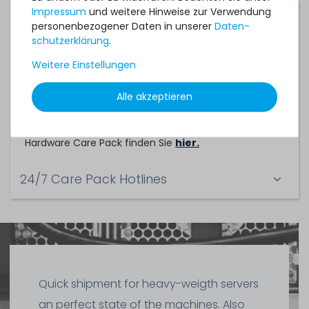
Impressum
und weitere Hinweise zur Verwendung
Servicepartner
personenbezogener Daten in unserer
Daten­
schutz­erklärung
.
Dieses Hardware Care Pack ein Service der
Weitere Einstellungen
TechCare Solutions GmbH
Birkenweg 25
Alle akzeptieren
65623 Hahnstätten
Die allgemeinen Vertragsbedingungen zu diesem
Hardware Care Pack finden Sie
hier.
24/7 Care Pack Hotlines
Quick shipment for heavy-weigth servers
an perfect state of the machines. Also