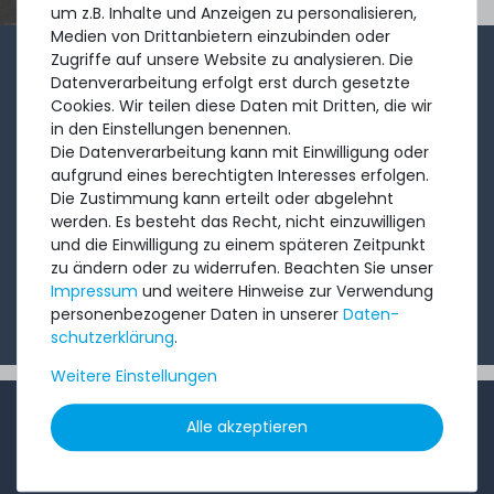
um z.B. Inhalte und Anzeigen zu personalisieren,
Medien von Drittanbietern einzubinden oder
Zugriffe auf unsere Website zu analysieren. Die
1-2x im Monat sendet André aus dem Vertriebsteam
Datenverarbeitung erfolgt erst durch gesetzte
eine kurze, knackige Mail mit Angeboten, neu
Cookies. Wir teilen diese Daten mit Dritten, die wir
in den Einstellungen benennen.
eingetroffenen Produkten und Informationen, die Sie
Die Datenverarbeitung kann mit Einwilligung oder
interessieren könnten. Probieren Sie's!
aufgrund eines berechtigten Interesses erfolgen.
Die Zustimmung kann erteilt oder abgelehnt
werden. Es besteht das Recht, nicht einzuwilligen
Abonnieren
und die Einwilligung zu einem späteren Zeitpunkt
zu ändern oder zu widerrufen. Beachten Sie unser
Ich möchte Ihren Newsletter erhalten und akzeptiere
Impressum
und weitere Hinweise zur Verwendung
die
Datenschutzerklärung
.
personenbezogener Daten in unserer
Daten­
schutz­erklärung
.
Weitere Einstellungen
INFORMATIONEN
Alle akzeptieren
Kundenservice