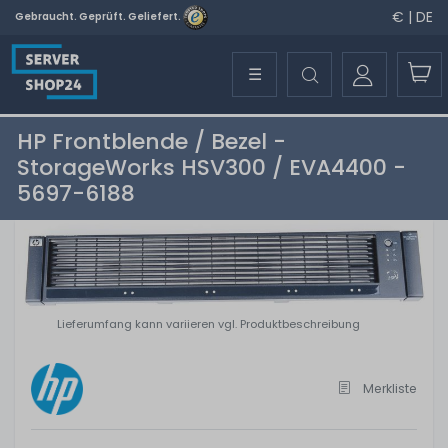
€ | DE
Gebraucht. Geprüft. Geliefert.
☰
HP Frontblende / Bezel -
StorageWorks HSV300 / EVA4400 -
5697-6188
Lieferumfang kann variieren vgl. Produktbeschreibung
Merkliste