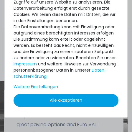
Generic Part No.:
830262-002
Zugriffe auf unsere Website zu analysieren. Die
Datenverarbeitung erfolgt erst durch gesetzte
Renew Part No.:
830262-002U
Cookies. Wir teilen diese Daten mit Dritten, die wir
in den Einstellungen benennen.
Die Datenverarbeitung kann mit Einwilligung oder
Part No.:
830270-201
aufgrund eines berechtigten Interesses erfolgen.
Die Zustimmung kann erteilt oder abgelehnt
werden. Es besteht das Recht, nicht einzuwilligen
und die Einwilligung zu einem späteren Zeitpunkt
Zustand:
gebraucht, sehr gut
zu ändern oder zu widerrufen. Beachten Sie unser
Impressum
und weitere Hinweise zur Verwendung
Lieferumfang:
1x Netzteil
personenbezogener Daten in unserer
Daten­
schutz­erklärung
.
Weitere Einstellungen
Alle akzeptieren
Quick shipment for heavy-weigth servers
an perfect state of the machines. Also
great paying options and Euro VAT