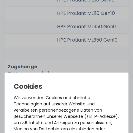
HPE ProLiant ML110 Gen10
HPE ProLiant ML350 Gen9
HPE ProLiant ML350 Gen10
Zugehörige
Teilenummer(n):
Option Kit No.:
830272-B21
Wir verwenden Cookies und ähnliche
Renew Option
830272R-B21
Technologien auf unserer Website und
No.:
verarbeiten personenbezogene Daten von
Besucher:innen unserer Webseite (z.B. IP-Adresse),
Spares No.:
863373-001
um z.B. Inhalte und Anzeigen zu personalisieren,
Medien von Drittanbietern einzubinden oder