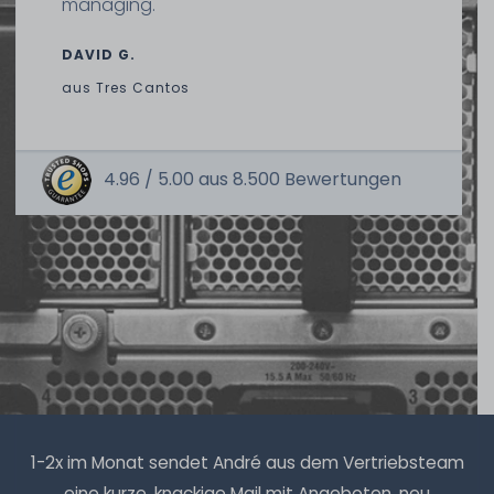
managing.
DAVID G.
aus
Tres Cantos
4.96 /
5.00
aus
8.500
Bewertungen
1-2x im Monat sendet André aus dem Vertriebsteam
eine kurze, knackige Mail mit Angeboten, neu