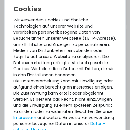
Hinweis:
Diese Links führen auf die
Herstellerwebseite.
Wir verwenden Cookies und ähnliche
Technologien auf unserer Website und
verarbeiten personenbezogene Daten von
Kompatible Betriebssysteme:
Besucher:innen unserer Webseite (z.B. IP-Adresse),
um z.B. Inhalte und Anzeigen zu personalisieren,
Microsoft Windows Server 2012 R2
Medien von Drittanbietern einzubinden oder
Zugriffe auf unsere Website zu analysieren. Die
Microsoft Windows Server 2016
Datenverarbeitung erfolgt erst durch gesetzte
Cookies. Wir teilen diese Daten mit Dritten, die wir
Microsoft Windows Server 2019
in den Einstellungen benennen.
Microsoft Windows Server 2022
Die Datenverarbeitung kann mit Einwilligung oder
aufgrund eines berechtigten Interesses erfolgen.
Microsoft Windows Server 2025
Die Zustimmung kann erteilt oder abgelehnt
werden. Es besteht das Recht, nicht einzuwilligen
Red Hat Enterprise Linux 7.3 (1st Gen Intel Xeon
und die Einwilligung zu einem späteren Zeitpunkt
Scalable)
zu ändern oder zu widerrufen. Beachten Sie unser
Red Hat Enterprise Linux 7.6 (2nd Gen Intel Xeon
Impressum
und weitere Hinweise zur Verwendung
Scalable)
personenbezogener Daten in unserer
Daten­
schutz­erklärung
.