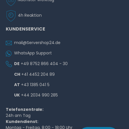
Hardware Care Pack für HPE Apollo 4510 Gen10 Server -
2 Jahre mit 24/7 Support mit 4h Reaktionszeit & Vor-
Ort-Service
4h Reaktion
1-2 Tage*
KUNDENSERVICE
2.634,99 € *
mail@Servershop24.de
WhatsApp Support
DE
+49 8752 866 404 - 30
CH
+41 4452 204 89
AT
+43 1385 041 5
Hardware Care Pack für HPE Apollo 4510 Gen10 Server -
3 Jahre mit 24/7 Support mit 4h Reaktionszeit & Vor-
UK
+44 2034 990 285
Ort-Service
Telefonzentrale:
1-2 Tage*
24h am Tag
3.739,99 € *
Kundendienst:
Montag - Freitag, 8:00 - 18:00 Uhr