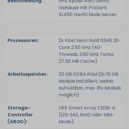
Beschreibung:
HPE Apollo 4510 Gen10
Gehäuse mit ProLiant
XL450 Gen10 Node Server
Prozessoren:
2x Intel Xeon Gold 6248 20-
Core 2.50 GHz (40-
Threads, 3.90 GHz Turbo,
27.50 MB Cache)
Arbeitsspeicher:
32 GB DDR4 RAM (2x 16 GB
Module installiert, weiter
aufrüstbar, max. 16x Module
möglich)
Storage-
HPE Smart Array E208i-a
Controller
(12G SAS, RAID oder HBA-
(AROC):
Mode)