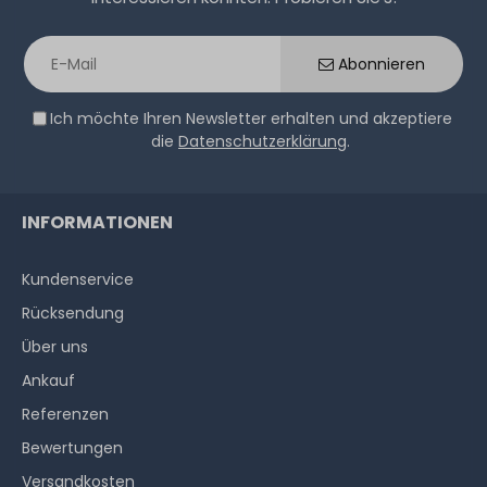
478,99 € *
Abonnieren
Ich möchte Ihren Newsletter erhalten und akzeptiere
die
Datenschutzerklärung
.
Hardware Care Pack für HPE Apollo 4510 Gen10 Server -
2 Jahre mit Next-Business-Day Support und 5x9 Vor-
INFORMATIONEN
Ort-Service
Kundenservice
1-2 Tage*
Rücksendung
913,99 € *
Über uns
Ankauf
Referenzen
Bewertungen
Versandkosten