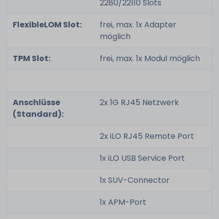
2280/22110 Slots
FlexibleLOM Slot:
frei, max. 1x Adapter
möglich
TPM Slot:
frei, max. 1x Modul möglich
Anschlüsse
2x 1G RJ45 Netzwerk
(Standard):
2x iLO RJ45 Remote Port
1x iLO USB Service Port
1x SUV-Connector
1x APM-Port