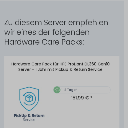
HPE TPM Trusted Platform Module - Version 2.0 (mit
Abdeckung) - für ProLiant Gen10 Server - 864277-001 /
Zu diesem Server empfehlen
864279-B21
wir eines der folgenden
Hardware Care Packs:
25
Stück sofort lieferbar
1-2 Tage*
149,99 € *
Hardware Care Pack für HPE ProLiant DL360 Gen10
Server - 1 Jahr mit Pickup & Return Service
1-2 Tage*
151,99 € *
HPE 96W Smart Storage Battery Unit / Pack mit 145mm
Kabel - 878643-001 / P01366-B21
479
Stück sofort lieferbar