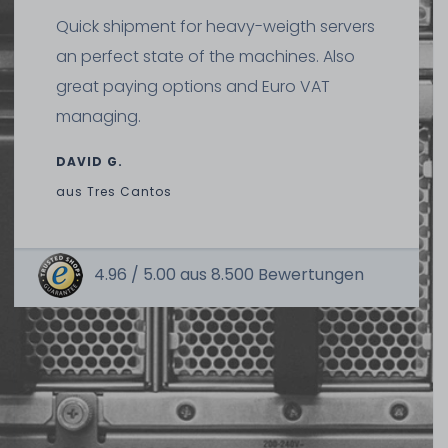
115
Stück sofort lieferbar
1-2 Tage*
Quick shipment for heavy-weigth servers
418,99 € *
1-2 Tage*
an perfect state of the machines. Also
69,99 € *
great paying options and Euro VAT
managing.
19" Universal 2U Schwerlast-Schienen / Heavy Duty
Rackmount Rack Rails - längenverstellbar / adjustable
DAVID G.
62cm - 85cm
aus
Tres Cantos
Hardware Care Pack für HPE ProLiant DL360 Gen10
Server - 5 Jahre mit Pickup & Return Service
457
Stück sofort lieferbar
1-2 Tage*
4.96 /
5.00
aus
8.500
Bewertungen
24,99 € *
1-2 Tage*
697,99 € *
Stromkabel / Kaltgerätekabel / Power Cord - 10A, CEE
7/4 zu C13, 150-180cm - schwarz