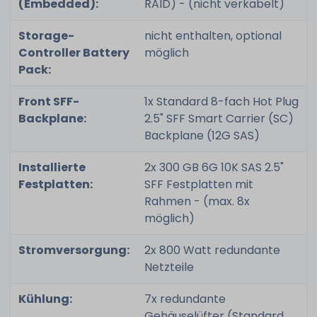
(Embedded):
RAID) - (nicht verkabelt)
Storage-
nicht enthalten, optional
Controller Battery
möglich
Pack:
Front SFF-
1x Standard 8-fach Hot Plug
Backplane:
2.5" SFF Smart Carrier (SC)
Backplane (12G SAS)
Installierte
2x 300 GB 6G 10K SAS 2.5"
Festplatten:
SFF Festplatten mit
Rahmen - (max. 8x
möglich)
Stromversorgung:
2x 800 Watt redundante
Netzteile
Kühlung:
7x redundante
Gehäuselüfter (Standard