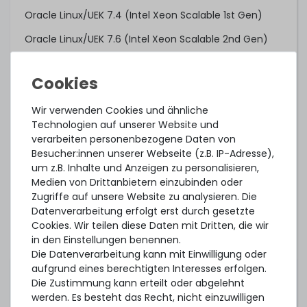
Oracle Linux/UEK 7.4 (Intel Xeon Scalable 1st Gen)
Oracle Linux/UEK 7.6 (Intel Xeon Scalable 2nd Gen)
Oracle VM 3.4.4 (Intel Xeon Scalable 1st Gen)
Oracle VM 3.4.6 (Intel Xeon Scalable 2nd Gen)
Wir verwenden Cookies und ähnliche
Proxmox VE 7.4 (getestet)
Technologien auf unserer Website und
Proxmox Backup Server 3.1 (getestet)
verarbeiten personenbezogene Daten von
Besucher:innen unserer Webseite (z.B. IP-Adresse),
Red Hat Enterprise Linux 6.9 (Intel Xeon Scalable 1st
um z.B. Inhalte und Anzeigen zu personalisieren,
Gen)
Medien von Drittanbietern einzubinden oder
Zugriffe auf unsere Website zu analysieren. Die
Red Hat Enterprise Linux 7.3 (Intel Xeon Scalable 1st
Datenverarbeitung erfolgt erst durch gesetzte
Gen)
Cookies. Wir teilen diese Daten mit Dritten, die wir
Red Hat Enterprise Linux 7.6 (Intel Xeon Scalable 2nd
in den Einstellungen benennen.
Gen)
Die Datenverarbeitung kann mit Einwilligung oder
aufgrund eines berechtigten Interesses erfolgen.
Red Hat Enterprise Linux 8.0
Die Zustimmung kann erteilt oder abgelehnt
werden. Es besteht das Recht, nicht einzuwilligen
Red Hat Enterprise Linux 9.0