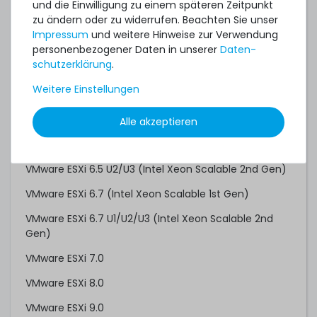
und die Einwilligung zu einem späteren Zeitpunkt
Red Hat Enterprise Linux 10.0
zu ändern oder zu widerrufen. Beachten Sie unser
Impressum
und weitere Hinweise zur Verwendung
SUSE Linux Enterprise Server 12 SP2 (Intel Xeon
personenbezogener Daten in unserer
Daten­
Scalable 1st Gen)
schutz­erklärung
.
SUSE Linux Enterprise Server 12 SP3 (Intel Xeon
Weitere Einstellungen
Scalable 2nd Gen)
SUSE Linux Enterprise Server 15
Alle akzeptieren
VMware ESXi 6.5 (Intel Xeon Scalable 1st Gen)
VMware ESXi 6.5 U2/U3 (Intel Xeon Scalable 2nd Gen)
VMware ESXi 6.7 (Intel Xeon Scalable 1st Gen)
VMware ESXi 6.7 U1/U2/U3 (Intel Xeon Scalable 2nd
Gen)
VMware ESXi 7.0
VMware ESXi 8.0
VMware ESXi 9.0