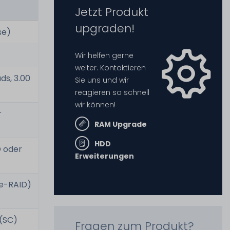
Jetzt Produkt
upgraden!
se)
Wir helfen gerne
weiter. Kontaktieren
ds, 3.00
Sie uns und wir
reagieren so schnell
wir können!
r
RAM Upgrade
HDD
D oder
Erweiterungen
re-RAID)
 (SC)
Fragen zum Produkt?