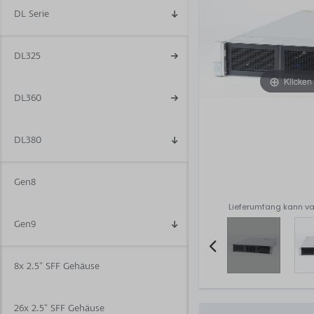
DL Serie
DL325
Klicken
DL360
DL380
Gen8
Lieferumfang kann va
Gen9
8x 2.5" SFF Gehäuse
Item
2
26x 2.5" SFF Gehäuse
of