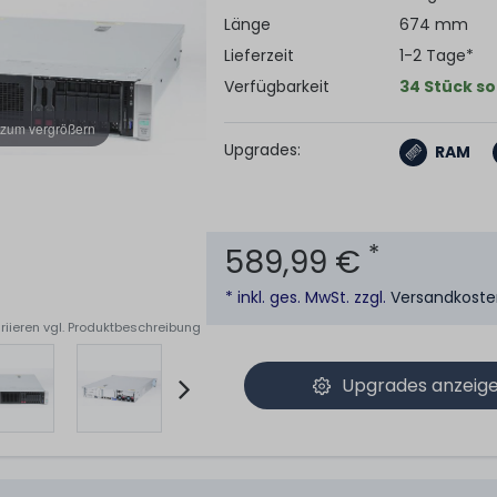
Länge
674 mm
Lieferzeit
1-2 Tage*
Verfügbarkeit
34 Stück so
 zum vergrößern
Upgrades:
RAM
*
589,99 €
* inkl. ges. MwSt. zzgl.
Versandkost
riieren vgl. Produktbeschreibung
Upgrades anzeig