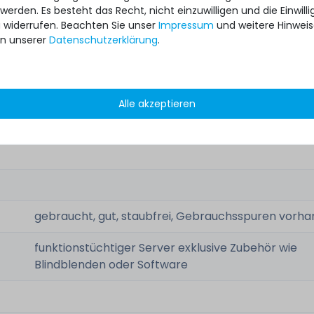
 werden. Es besteht das Recht, nicht einzuwilligen und die Einwil
17kg
u widerrufen. Beachten Sie unser
Impressum
und weitere Hinwei
n unserer
Daten­schutz­erklärung
.
HPE iLO 4 Remote Management (Standard Version
Alle akzeptieren
-
gebraucht, gut, staubfrei, Gebrauchsspuren vorh
funktionstüchtiger Server exklusive Zubehör wie
Blindblenden oder Software