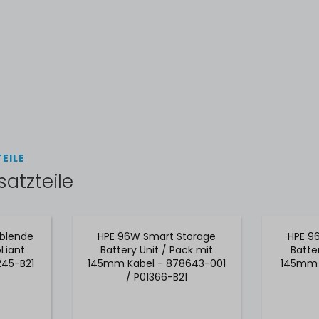
EILE
satzteile
tblende
HPE 96W Smart Storage
HPE 9
oLiant
Battery Unit / Pack mit
Batte
245-B21
145mm Kabel - 878643-001
145mm K
/ P01366-B21