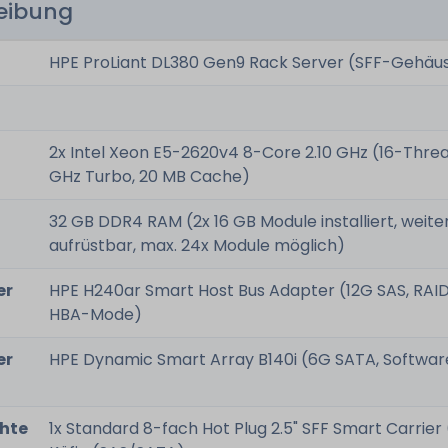
reibung
HPE ProLiant DL380 Gen9 Rack Server (SFF-Gehäu
2x Intel Xeon E5-2620v4 8-Core 2.10 GHz (16-Threa
GHz Turbo, 20 MB Cache)
32 GB DDR4 RAM (2x 16 GB Module installiert, weite
aufrüstbar, max. 24x Module möglich)
er
HPE H240ar Smart Host Bus Adapter (12G SAS, RAI
HBA-Mode)
er
HPE Dynamic Smart Array B140i (6G SATA, Softwa
hte
1x Standard 8-fach Hot Plug 2.5" SFF Smart Carrier