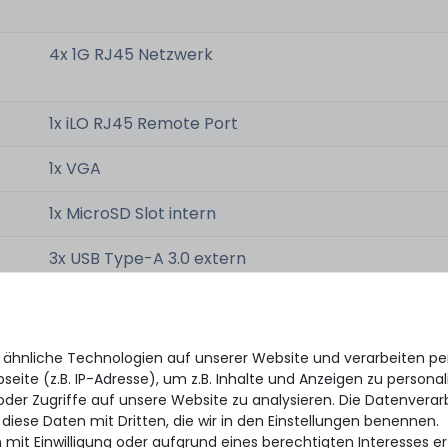
4x 1G RJ45 Netzwerk
1x iLO RJ45 Remote Port
1x VGA
1x MicroSD Slot intern
3x USB Type-A 3.0 extern
1x USB Type-A 3.0 intern
 ähnliche Technologien auf unserer Website und verarbeiten 
eite (z.B. IP-Adresse), um z.B. Inhalte und Anzeigen zu personal
19" Rack x 2HE
oder Zugriffe auf unsere Website zu analysieren. Die Datenverar
 diese Daten mit Dritten, die wir in den Einstellungen benennen.
674mm
 mit Einwilligung oder aufgrund eines berechtigten Interesses 