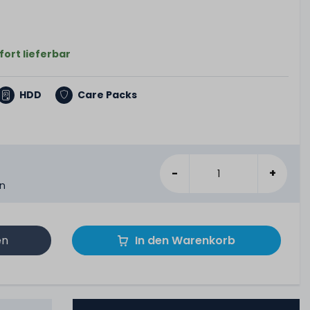
fort lieferbar
HDD
Care Packs
-
+
en
en
In den Warenkorb