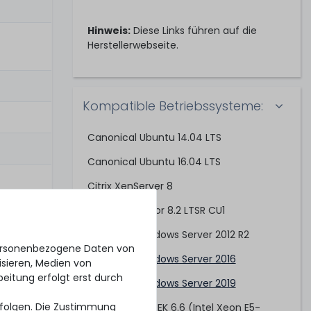
Hinweis:
Diese Links führen auf die
Herstellerwebseite.
Kompatible Betriebssysteme:
Canonical Ubuntu 14.04 LTS
Canonical Ubuntu 16.04 LTS
Citrix XenServer 8
Citrix Hypervisor 8.2 LTSR CU1
Microsoft Windows Server 2012 R2
personenbezogene Daten von
Microsoft Windows Server 2016
isieren, Medien von
beitung erfolgt erst durch
Microsoft Windows Server 2019
erfolgen. Die Zustimmung
Oracle Linux/UEK 6.6 (Intel Xeon E5-