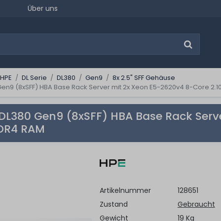
Über uns
 HPE
DL Serie
DL380
Gen9
8x 2.5" SFF Gehäuse
Gen9 (8xSFF) HBA Base Rack Server mit 2x Xeon E5-2620v4 8-Core 2.
 DL380 Gen9 (8xSFF) HBA Base Rack Serv
DDR4 RAM
Artikelnummer
128651
Zustand
Gebraucht
Gewicht
19 Kg