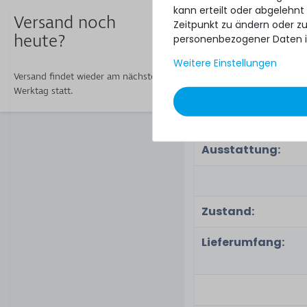
kann erteilt oder abgelehnt
Versand noch
Gewicht:
Zeitpunkt zu ändern oder z
heute?
personenbezogener Daten i
Weitere Einstellungen
Versand findet wieder am nächsten
Remote
Werktag statt.
Management:
Sonstige
Ausstattung:
Zustand:
Lieferumfang: