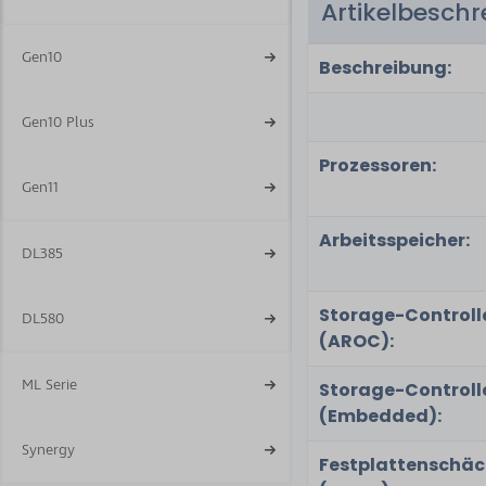
Artikelbesch
7
Gen10
Beschreibung:
Gen10 Plus
Prozessoren:
Gen11
Arbeitsspeicher:
DL385
Storage-Controll
DL580
(AROC):
ML Serie
Storage-Controll
(Embedded):
Synergy
Festplattenschäc